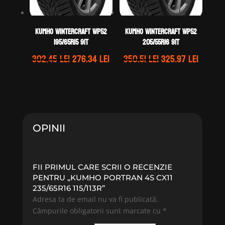
Kumho WINTERCRAFT WP52
Kumho WINTERCRAFT WP52
195/65R15 91T
205/55R16 91T
Prețul
Prețul
Prețul
Prețul
302.45
lei
276.34
lei
350.51
lei
325.97
lei
inițial
curent
inițial
curent
a
este:
a
este:
fost:
276.34 lei.
fost:
325.97 
302.45 lei.
350.51 lei.
OPINII
FII PRIMUL CARE SCRII O RECENZIE
PENTRU „KUMHO PORTRAN 4S CX11
235/65R16 115/113R”
Adresa ta de email nu va fi publicată.
Câmpurile obligatorii sunt marcate cu
*