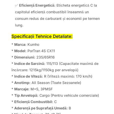
✅
Eficiență Energetică:
Eticheta energetică C la
capitolul eficiență combustibil înseamnă un
consum redus de carburant și economii pe termen
lung.
Specificații Tehnice Detaliate:
*
Marca:
Kumho
*
Model:
PorTran 4S CX11
*
Dimensiuni:
235/65R16
*
Indice de Sarcină:
115/113 (Capacitate maximă de
încărcare: 1215kg/1150kg per anvelopă)
*
Indice de Viteză:
R (Viteză maximă: 170 km/h)
*
Anotimp:
All Season (Toate Sezoanele)
*
Marcaje:
M+S, 3PMSF
*
Tip Anvelopă:
Cargo (Pentru vehicule comerciale)
*
Eficiență Combustibil:
C
*
Aderență pe Suprafață Umedă:
B