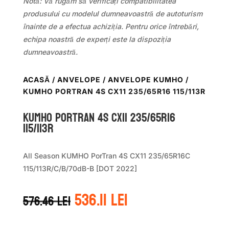
Notă: Vă rugăm să verificați compatibilitatea
produsului cu modelul dumneavoastră de autoturism
înainte de a efectua achiziția. Pentru orice întrebări,
echipa noastră de experți este la dispoziția
dumneavoastră.
ACASĂ
/
ANVELOPE
/
ANVELOPE KUMHO
/
KUMHO PORTRAN 4S CX11 235/65R16 115/113R
Kumho PORTRAN 4S CX11 235/65R16
115/113R
All Season KUMHO PorTran 4S CX11 235/65R16C
115/113R/C/B/70dB-B [DOT 2022]
Prețul
Prețul
536.11
lei
576.46
lei
inițial
curent
a
este: