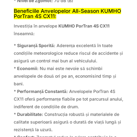
*
Nivel de Zgomot:
70 dB (B)
Beneficiile Anvelopelor All-Season KUMHO
PorTran 4S CX11:
Investiția în anvelope
KUMHO PorTran 4S CX11
înseamnă:
*
Siguranță Sporită:
Aderența excelentă în toate
condițiile meteorologice reduce riscul de accidente și
asigură un control mai bun al vehiculului.
*
Economii:
Nu mai este nevoie să schimbi
anvelopele de două ori pe an, economisind timp și
bani.
*
Performanță Constantă:
Anvelopele PorTran 4S
CX11 oferă performanțe fiabile pe tot parcursul anului,
indiferent de condițiile de drum.
*
Durabilitate:
Construcția robustă și materialele de
calitate superioară asigură o durată de viață lungă și
rezistență la uzură.