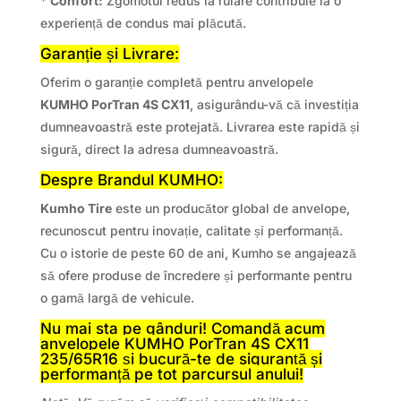
*
Confort:
Zgomotul redus la rulare contribuie la o
experiență de condus mai plăcută.
Garanție și Livrare:
Oferim o garanție completă pentru anvelopele
KUMHO PorTran 4S CX11
, asigurându-vă că investiția
dumneavoastră este protejată. Livrarea este rapidă și
sigură, direct la adresa dumneavoastră.
Despre Brandul KUMHO:
Kumho Tire
este un producător global de anvelope,
recunoscut pentru inovație, calitate și performanță.
Cu o istorie de peste 60 de ani, Kumho se angajează
să ofere produse de încredere și performante pentru
o gamă largă de vehicule.
Nu mai sta pe gânduri! Comandă acum
anvelopele KUMHO PorTran 4S CX11
235/65R16 și bucură-te de siguranță și
performanță pe tot parcursul anului!