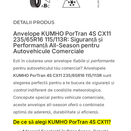
DETALII PRODUS
Anvelope KUMHO PorTran 4S CX11
235/65R16 115/113R: Siguranță și
Performanță All-Season pentru
Autovehicule Comerciale
Ești în căutarea unor anvelope
fiabile
și
performante
pentru autovehiculul tău comercial? Anvelopele
KUMHO PorTran 4S CX11 235/65R16 115/113R
sunt
alegerea perfectă pentru a te bucura de
siguranță
și
control
indiferent de condițiile meteorologice.
Concepute special pentru vehicule comerciale,
aceste anvelope all-season oferă o combinație
optimă de aderență, durabilitate și eficiență.
De ce să alegi KUMHO PorTran 4S CX11?