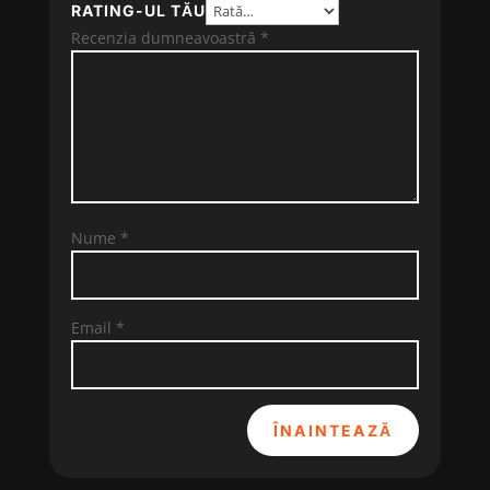
RATING-UL TĂU
Recenzia dumneavoastră
*
Nume
*
Email
*
ÎNAINTEAZĂ