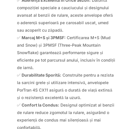
✅
Aderență Excelentă în Orice Sezon:
Datorită
compoziției speciale a cauciucului și designului
avansat al benzii de rulare, aceste anvelope oferă
o aderență superioară pe carosabil uscat, umed
sau acoperit cu zăpadă.
✅
Marcaj M+S și 3PMSF:
Certificarea M+S (Mud
and Snow) și 3PMSF (Three-Peak Mountain
Snowflake) garantează performanțe sigure și
eficiente pe tot parcursul anului, inclusiv în condiții
de iarnă.
✅
Durabilitate Sporită:
Construite pentru a rezista
la sarcini grele și utilizare intensivă, anvelopele
PorTran 4S CX11 asigură o durată de viață extinsă
și o rezistență excelentă la uzură.
✅
Confort la Condus:
Designul optimizat al benzii
de rulare reduce zgomotul la rulare, asigurând o
experiență de condus mai silențioasă și mai
confortabilă.