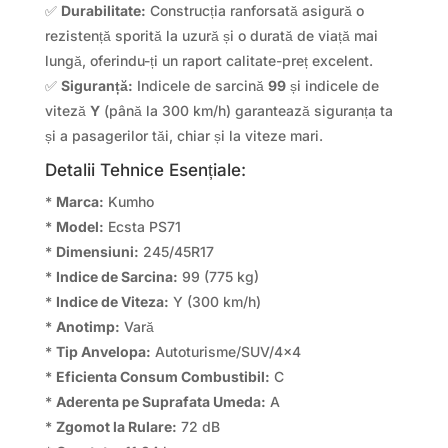
✅
Durabilitate:
Construcția ranforsată asigură o
rezistență sporită la uzură și o durată de viață mai
lungă, oferindu-ți un raport calitate-preț excelent.
✅
Siguranță:
Indicele de sarcină
99
și indicele de
viteză
Y
(până la 300 km/h) garantează siguranța ta
și a pasagerilor tăi, chiar și la viteze mari.
Detalii Tehnice Esențiale:
*
Marca:
Kumho
*
Model:
Ecsta PS71
*
Dimensiuni:
245/45R17
*
Indice de Sarcina:
99 (775 kg)
*
Indice de Viteza:
Y (300 km/h)
*
Anotimp:
Vară
*
Tip Anvelopa:
Autoturisme/SUV/4×4
*
Eficienta Consum Combustibil:
C
*
Aderenta pe Suprafata Umeda:
A
*
Zgomot la Rulare:
72 dB