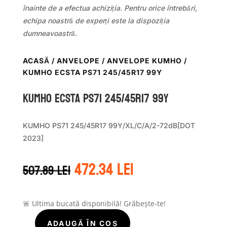
înainte de a efectua achiziția. Pentru orice întrebări,
echipa noastră de experți este la dispoziția
dumneavoastră.
ACASĂ
/
ANVELOPE
/
ANVELOPE KUMHO
/
KUMHO ECSTA PS71 245/45R17 99Y
Kumho ECSTA PS71 245/45R17 99Y
KUMHO PS71 245/45R17 99Y/XL/C/A/2-72dB[DOT
2023]
Prețul
Prețul
472.34
lei
507.89
lei
inițial
curent
a
este:
fost:
472.34 lei.
507.89 lei.
🚨 Ultima bucată disponibilă! Grăbește-te!
ADAUGĂ ÎN COȘ