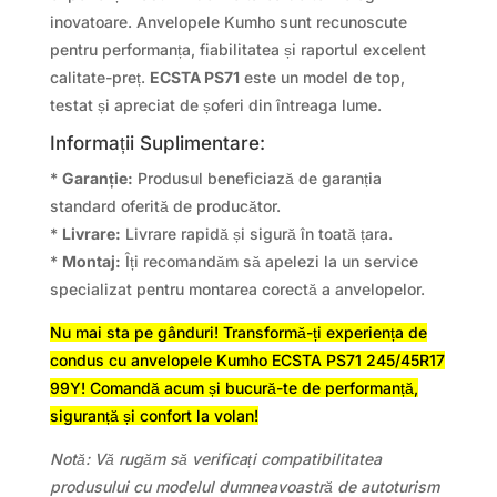
inovatoare. Anvelopele Kumho sunt recunoscute
pentru performanța, fiabilitatea și raportul excelent
calitate-preț.
ECSTA PS71
este un model de top,
testat și apreciat de șoferi din întreaga lume.
Informații Suplimentare:
*
Garanție:
Produsul beneficiază de garanția
standard oferită de producător.
*
Livrare:
Livrare rapidă și sigură în toată țara.
*
Montaj:
Îți recomandăm să apelezi la un service
specializat pentru montarea corectă a anvelopelor.
Nu mai sta pe gânduri! Transformă-ți experiența de
condus cu anvelopele Kumho ECSTA PS71 245/45R17
99Y! Comandă acum și bucură-te de performanță,
siguranță și confort la volan!
Notă: Vă rugăm să verificați compatibilitatea
produsului cu modelul dumneavoastră de autoturism