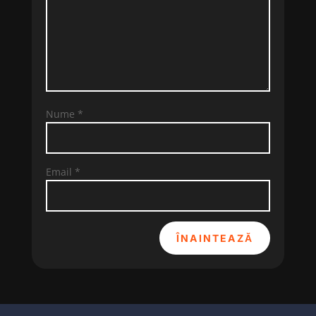
Nume
*
Email
*
ÎNAINTEAZĂ