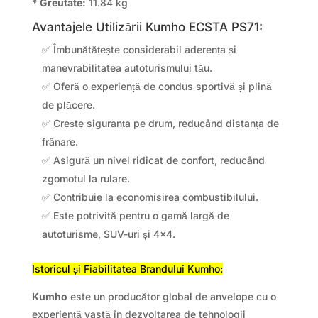
*
Greutate:
11.84 kg
Avantajele Utilizării Kumho ECSTA PS71:
✅ Îmbunătățește considerabil aderența și
manevrabilitatea autoturismului tău.
✅ Oferă o experiență de condus sportivă și plină
de plăcere.
✅ Crește siguranța pe drum, reducând distanța de
frânare.
✅ Asigură un nivel ridicat de confort, reducând
zgomotul la rulare.
✅ Contribuie la economisirea combustibilului.
✅ Este potrivită pentru o gamă largă de
autoturisme, SUV-uri și 4×4.
Istoricul și Fiabilitatea Brandului Kumho:
Kumho
este un producător global de anvelope cu o
experiență vastă în dezvoltarea de tehnologii