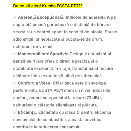
De ce să alegi Kumho ECSTA PS71?
✅
Aderență Excepțională:
Indicele de aderență
A
pe
suprafață umedă garantează o distanță de frânare
scurtă și un control sporit în condiții de ploaie. Spune
adio emoțiilor neplăcute și bucură-te de drum,
indiferent de vreme!
✅
Manevrabilitate Sportivă:
Designul optimizat al
benzii de rulare oferă o direcție precisă și o
stabilitate excelentă în viraje, transformând fiecare
călătorie într-o experiență plină de adrenalină.
✅
Confort la Volan:
Chiar dacă este o anvelopă
performantă, ECSTA PS71 oferă un nivel ridicat de
confort, reducând zgomotul la rulare (
72 dB
) și
asigurând o călătorie silențioasă și plăcută.
✅
Eficiență:
Etichetată cu clasa
C
pentru eficiența
consumului de combustibil, aceasta anvelopa
contribuie la reducerea consumului.