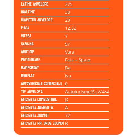
Latime anvelope
275
Inaltime
30
Diametru anvelope
20
Masa
12.62
Viteza
Y
Sarcina
97
Anotimp
Vara
Pozitionare
Fata + Spate
Ramforsat
Da
Runflat
Nu
Autovehicule comerciale
0
Tip anvelopa
Autoturisme/SUV/4×4
Eficienta Combustibil
D
Eficienta Aderenta
A
Eficienta Zgomot
72
Eficienta Nr. Unde Zgomot
B