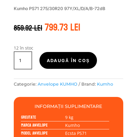
Kumho PS71 275/30R20 97Y/XL/D/A/B-72dB
Prețul
Prețul
799.73
lei
859.92
lei
inițial
curent
a
este:
fost:
799.73 lei.
859.92 lei.
12 în stoc
Cantitate
Kumho
ADAUGĂ ÎN COȘ
ECSTA
PS71
275/30R20
Categorie:
Anvelope KUMHO
Brand:
Kumho
97Y
INFORMAȚII SUPLIMENTARE
Greutate
9 kg
Marca anvelope
Kumho
Model anvelope
Ecsta PS71