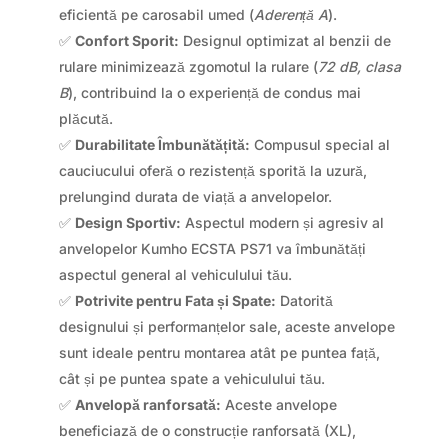
eficientă pe carosabil umed (
Aderență A
).
✅
Confort Sporit:
Designul optimizat al benzii de
rulare minimizează zgomotul la rulare (
72 dB, clasa
B
), contribuind la o experiență de condus mai
plăcută.
✅
Durabilitate Îmbunătățită:
Compusul special al
cauciucului oferă o rezistență sporită la uzură,
prelungind durata de viață a anvelopelor.
✅
Design Sportiv:
Aspectul modern și agresiv al
anvelopelor Kumho ECSTA PS71 va îmbunătăți
aspectul general al vehiculului tău.
✅
Potrivite pentru Fata și Spate:
Datorită
designului și performanțelor sale, aceste anvelope
sunt ideale pentru montarea atât pe puntea față,
cât și pe puntea spate a vehiculului tău.
✅
Anvelopă ranforsată:
Aceste anvelope
beneficiază de o construcție ranforsată (XL),