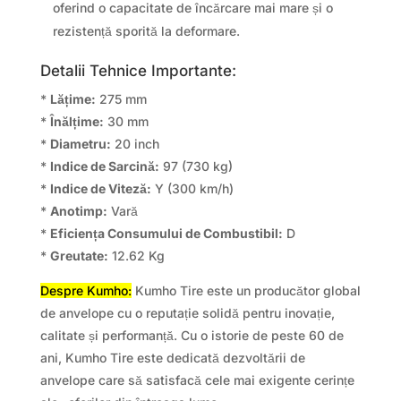
oferind o capacitate de încărcare mai mare și o
rezistență sporită la deformare.
Detalii Tehnice Importante:
*
Lățime:
275 mm
*
Înălțime:
30 mm
*
Diametru:
20 inch
*
Indice de Sarcină:
97 (730 kg)
*
Indice de Viteză:
Y (300 km/h)
*
Anotimp:
Vară
*
Eficiența Consumului de Combustibil:
D
*
Greutate:
12.62 Kg
Despre Kumho:
Kumho Tire este un producător global
de anvelope cu o reputație solidă pentru inovație,
calitate și performanță. Cu o istorie de peste 60 de
ani, Kumho Tire este dedicată dezvoltării de
anvelope care să satisfacă cele mai exigente cerințe