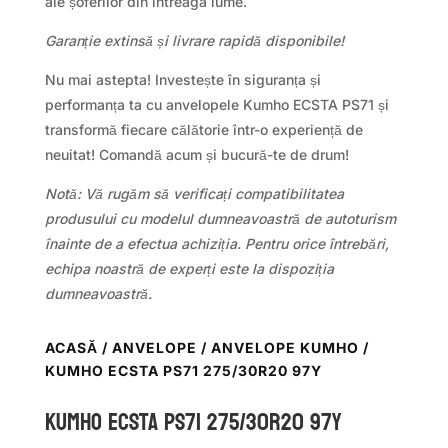
ale șoferilor din întreaga lume.
Garanție extinsă și livrare rapidă disponibile!
Nu mai astepta! Investește în siguranța și
performanța ta cu anvelopele Kumho ECSTA PS71 și
transformă fiecare călătorie într-o experiență de
neuitat! Comandă acum și bucură-te de drum!
Notă: Vă rugăm să verificați compatibilitatea
produsului cu modelul dumneavoastră de autoturism
înainte de a efectua achiziția. Pentru orice întrebări,
echipa noastră de experți este la dispoziția
dumneavoastră.
ACASĂ
/
ANVELOPE
/
ANVELOPE KUMHO
/
KUMHO ECSTA PS71 275/30R20 97Y
Kumho ECSTA PS71 275/30R20 97Y