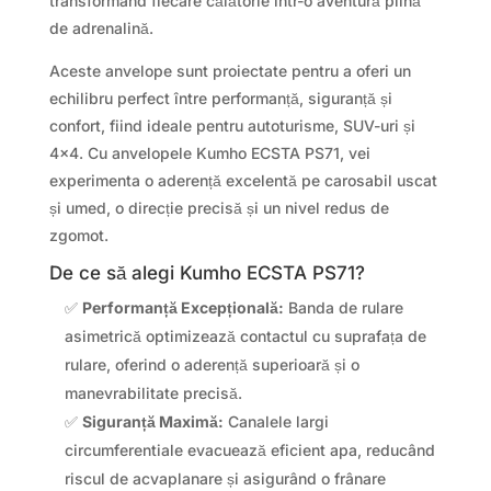
transformând fiecare călătorie într-o aventură plină
de adrenalină.
Aceste anvelope sunt proiectate pentru a oferi un
echilibru perfect între performanță, siguranță și
confort, fiind ideale pentru autoturisme, SUV-uri și
4×4. Cu anvelopele Kumho ECSTA PS71, vei
experimenta o aderență excelentă pe carosabil uscat
și umed, o direcție precisă și un nivel redus de
zgomot.
De ce să alegi Kumho ECSTA PS71?
✅
Performanță Excepțională:
Banda de rulare
asimetrică optimizează contactul cu suprafața de
rulare, oferind o aderență superioară și o
manevrabilitate precisă.
✅
Siguranță Maximă:
Canalele largi
circumferentiale evacuează eficient apa, reducând
riscul de acvaplanare și asigurând o frânare