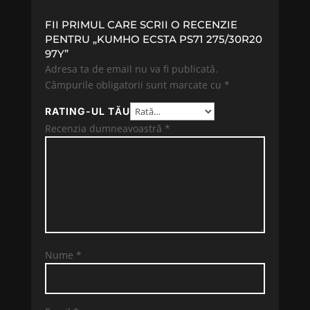
FII PRIMUL CARE SCRII O RECENZIE
PENTRU „KUMHO ECSTA PS71 275/30R20
97Y”
Adresa ta de email nu va fi publicată.
Câmpurile obligatorii sunt marcate cu
*
RATING-UL TĂU
Recenzia dumneavoastră
*
Nume
*