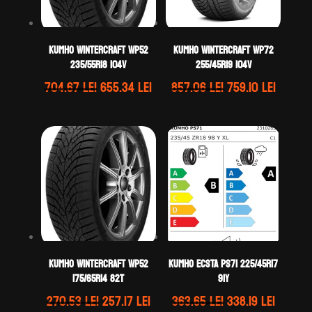
Kumho WINTERCRAFT WP52
Kumho WINTERCRAFT WP72
235/55R18 104V
255/45R19 104V
Prețul
Prețul
Prețul
Prețul
704.67
lei
655.34
lei
857.06
lei
759.10
lei
inițial
curent
inițial
curent
a
este:
a
este:
fost:
655.34 lei.
fost:
759.10 
704.67 lei.
857.06 lei.
Kumho WINTERCRAFT WP52
Kumho ECSTA PS71 225/45R17
175/65R14 82T
91Y
Prețul
Prețul
Prețul
Prețul
270.53
lei
257.17
lei
363.65
lei
338.19
lei