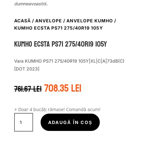
dumneavoastră.
ACASĂ
/
ANVELOPE
/
ANVELOPE KUMHO
/
KUMHO ECSTA PS71 275/40R19 105Y
Kumho ECSTA PS71 275/40R19 105Y
Vara KUMHO PS71 275/40R19 105Y|XL|C|A|73dB(C)
[DOT 2023]
Prețul
Prețul
708.35
lei
761.67
lei
inițial
curent
a
este:
fost:
708.35 lei.
761.67 lei.
⚡ Doar 4 bucăți rămase! Comandă acum!
Cantitate
Kumho
ADAUGĂ ÎN COȘ
ECSTA
PS71