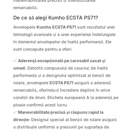
manevrabilitatea precisă și silențiozitatea
remarcabilă.
De ce să alegi Kumho ECSTA PS71?
Anvelopele
Kumho ECSTA PS71
sunt rezultatul unei
tehnologii avansate și a unei experiențe îndelungate
în domeniul anvelopelor de înaltă performanță. Ele
sunt concepute pentru a oferi:
✅
Aderență excepțională pe carosabil uscat și
umed:
Datorită compusului de cauciuc de înaltă
performanță și a designului optimizat al benzii de
rulare, anvelopele
ECSTA PS71
asigură o aderență
remarcabilă, oferindu-ți încredere deplină în orice
condiții de drum. Eticheta europeană A la aderență pe
ploaie confirmă acest lucru.
✅
Manevrabilitate precisă și răspuns rapid la
direcție:
Designul special al benzii de rulare asigură
o distribuție uniformă a presiunii pe suprafața de