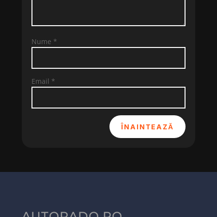
Nume
*
Email
*
ÎNAINTEAZĂ
AUTORADO.RO