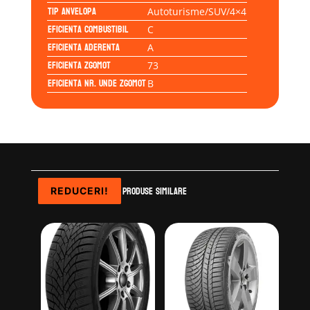
Tip anvelopa
Autoturisme/SUV/4×4
Eficienta Combustibil
C
Eficienta Aderenta
A
Eficienta Zgomot
73
Eficienta Nr. Unde Zgomot
B
Produse similare
REDUCERI!
REDUCERI!
REDUCERI!
REDUCERI!