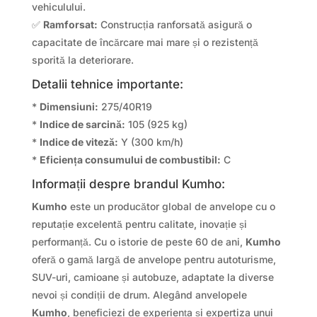
vehiculului.
✅
Ramforsat:
Construcția ranforsată asigură o
capacitate de încărcare mai mare și o rezistență
sporită la deteriorare.
Detalii tehnice importante:
*
Dimensiuni:
275/40R19
*
Indice de sarcină:
105 (925 kg)
*
Indice de viteză:
Y (300 km/h)
*
Eficiența consumului de combustibil:
C
Informații despre brandul Kumho:
Kumho
este un producător global de anvelope cu o
reputație excelentă pentru calitate, inovație și
performanță. Cu o istorie de peste 60 de ani,
Kumho
oferă o gamă largă de anvelope pentru autoturisme,
SUV-uri, camioane și autobuze, adaptate la diverse
nevoi și condiții de drum. Alegând anvelopele
Kumho
, beneficiezi de experiența și expertiza unui