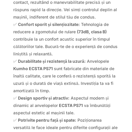
contact, rezultând o manevrabilitate precisă și un
răspuns rapid la direcție. Vei simți controlul deplin al
mașinii, indiferent de stilul tău de condus.
✅
Confort sporit și silențiozitate:
Tehnologia de
reducere a zgomotului de rulare
(73dB, clasa B)
contribuie la un confort acustic superior în timpul
călătoriilor tale. Bucură-te de o experiență de condus
liniștită și relaxantă.
✅
Durabilitate și rezistență la uzură:
Anvelopele
Kumho ECSTA PS71
sunt fabricate din materiale de
înaltă calitate, care le conferă o rezistență sporită la
uzură și o durată de viață extinsă. Investiția ta va fi
amortizată în timp.
✅
Design sportiv și atractiv:
Aspectul modern și
dinamic al anvelopelor
ECSTA PS71
va îmbunătăți
aspectul estetic al mașinii tale.
✅
Potrivite pentru față și spate:
Poziționarea
versatilă le face ideale pentru diferite configurații ale