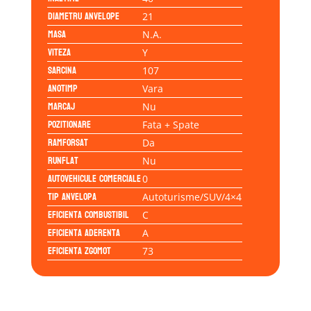
Diametru anvelope
21
Masa
N.A.
Viteza
Y
Sarcina
107
Anotimp
Vara
Marcaj
Nu
Pozitionare
Fata + Spate
Ramforsat
Da
Runflat
Nu
Autovehicule comerciale
0
Tip anvelopa
Autoturisme/SUV/4×4
Eficienta Combustibil
C
Eficienta Aderenta
A
Eficienta Zgomot
73