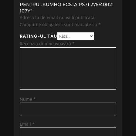
PENTRU „KUMHO ECSTA PS71 275/40R21
107Y”
Adresa ta de email nu va fi publicată.
Câmpurile obligatorii sunt marcate cu
*
RATING-UL TĂU
Recenzia dumneavoastră
*
Nume
*
Email
*