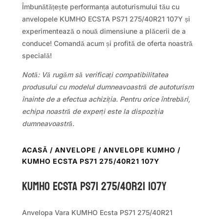
Îmbunătățește performanța autoturismului tău cu
anvelopele KUMHO ECSTA PS71 275/40R21 107Y și
experimentează o nouă dimensiune a plăcerii de a
conduce! Comandă acum și profită de oferta noastră
specială!
Notă: Vă rugăm să verificați compatibilitatea
produsului cu modelul dumneavoastră de autoturism
înainte de a efectua achiziția. Pentru orice întrebări,
echipa noastră de experți este la dispoziția
dumneavoastră.
ACASĂ
/
ANVELOPE
/
ANVELOPE KUMHO
/
KUMHO ECSTA PS71 275/40R21 107Y
Kumho ECSTA PS71 275/40R21 107Y
Anvelopa Vara KUMHO Ecsta PS71 275/40R21