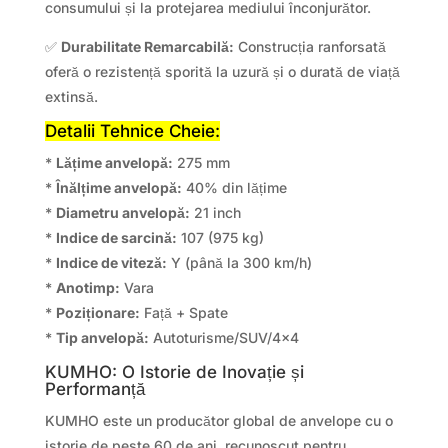
consumului și la protejarea mediului înconjurător.
✅
Durabilitate Remarcabilă:
Construcția ranforsată
oferă o rezistență sporită la uzură și o durată de viață
extinsă.
Detalii Tehnice Cheie:
*
Lățime anvelopă:
275 mm
*
Înălțime anvelopă:
40% din lățime
*
Diametru anvelopă:
21 inch
*
Indice de sarcină:
107 (975 kg)
*
Indice de viteză:
Y (până la 300 km/h)
*
Anotimp:
Vara
*
Poziționare:
Față + Spate
*
Tip anvelopă:
Autoturisme/SUV/4×4
KUMHO: O Istorie de Inovație și
Performanță
KUMHO este un producător global de anvelope cu o
istorie de peste 60 de ani, recunoscut pentru