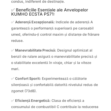
condus, indiferent de destinație.
✅ Beneficiile Esențiale ale Anvelopelor
KUMHO ECSTA PS71:
✅
Aderență Excepțională:
Indicele de aderență A
garantează o performanță superioară pe carosabil
umed, oferindu-ți control maxim și distanțe de frânare
reduse.
✅
Manevrabilitate Precisă:
Designul optimizat al
benzii de rulare asigură o manevrabilitate precisă și
o stabilitate excelentă în viraje, chiar și la viteze
mari.
✅
Confort Sporit:
Experimentează o călătorie
silențioasă și confortabilă datorită nivelului redus de
zgomot (73dB).
✅
Eficiență Energetică:
Clasa de eficiență a
consumului de combustibil C contribuie la reducerea