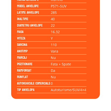
Model anvelope
PS71-SUV
Latime anvelope
285
Inaltime
40
Diametru anvelope
22
Masa
16.32
Viteza
Y
Sarcina
110
Anotimp
Vara
Marcaj
Nu
Pozitionare
Fata + Spate
Ramforsat
Da
Runflat
Nu
Autovehicule comerciale
0
Tip anvelopa
Autoturisme/SUV/4×4