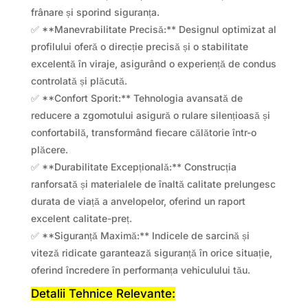
frânare și sporind siguranța.
✅ **Manevrabilitate Precisă:** Designul optimizat al
profilului oferă o direcție precisă și o stabilitate
excelentă în viraje, asigurând o experiență de condus
controlată și plăcută.
✅ **Confort Sporit:** Tehnologia avansată de
reducere a zgomotului asigură o rulare silențioasă și
confortabilă, transformând fiecare călătorie într-o
plăcere.
✅ **Durabilitate Excepțională:** Construcția
ranforsată și materialele de înaltă calitate prelungesc
durata de viață a anvelopelor, oferind un raport
excelent calitate-preț.
✅ **Siguranță Maximă:** Indicele de sarcină și
viteză ridicate garantează siguranță în orice situație,
oferind încredere în performanța vehiculului tău.
Detalii Tehnice Relevante: