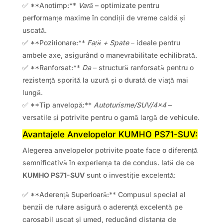
✅ **Anotimp:**
Vară
– optimizate pentru
performanțe maxime în condiții de vreme caldă și
uscată.
✅ **Poziționare:**
Față + Spate
– ideale pentru
ambele axe, asigurând o manevrabilitate echilibrată.
✅ **Ranforsat:**
Da
– structură ranforsată pentru o
rezistență sporită la uzură și o durată de viață mai
lungă.
✅ **Tip anvelopă:**
Autoturisme/SUV/4×4
–
versatile și potrivite pentru o gamă largă de vehicule.
Avantajele Anvelopelor KUMHO PS71-SUV:
Alegerea anvelopelor potrivite poate face o diferență
semnificativă în experiența ta de condus. Iată de ce
KUMHO PS71-SUV
sunt o investiție excelentă:
✅ **Aderență Superioară:** Compusul special al
benzii de rulare asigură o aderență excelentă pe
carosabil uscat și umed, reducând distanța de