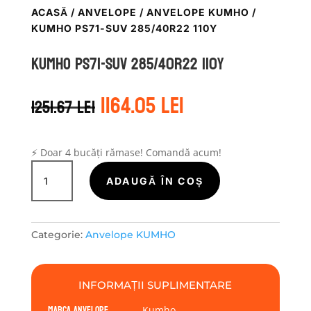
ACASĂ
/
ANVELOPE
/
ANVELOPE KUMHO
/
KUMHO PS71-SUV 285/40R22 110Y
Kumho PS71-SUV 285/40R22 110Y
Prețul
Prețul
1164.05
lei
1251.67
lei
inițial
curent
a
este:
fost:
1164.05 lei.
1251.67 lei.
⚡ Doar 4 bucăți rămase! Comandă acum!
Cantitate
Kumho
ADAUGĂ ÎN COȘ
PS71-
SUV
285/40R22
Categorie:
Anvelope KUMHO
110Y
INFORMAȚII SUPLIMENTARE
Marca anvelope
Kumho