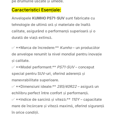
pe drumurile uscate și umede.
Caracteristici Esențiale:
Anvelopele
KUMHO PS71-SUV
sunt fabricate cu
tehnologie de ultimă oră și materiale de înaltă
calitate, asigurând o performanță superioară și o
durată de viață extinsă.
✅ **Marca de încredere:**
Kumho
– un producător
de anvelope renumit la nivel mondial pentru inovație
și calitate.
✅ **Model performant:**
PS71-SUV
– conceput
special pentru SUV-uri, oferind aderență și
manevrabilitate superioare.
✅ **Dimensiuni ideale:**
285/40R22
– asigură un
echilibru perfect între confort și performanță.
✅ **Indice de sarcină și viteză:**
110Y
– capacitate
mare de încărcare și viteză maximă, oferind siguranță
în orice condiții.