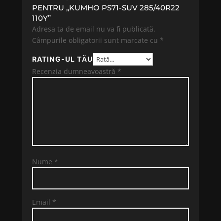
PENTRU „KUMHO PS71-SUV 285/40R22
110Y”
Adresa ta de email nu va fi publicată.
Câmpurile obligatorii sunt marcate cu
*
RATING-UL TĂU
Recenzia dumneavoastră
*
Nume
*
Email
*