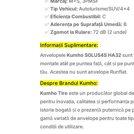
✅
Marcaj:
M+S, 3PMSF
✅
Tip Vehicul:
Autoturisme/SUV/4×4
✅
Eficiența Combustibil:
C
✅
Aderența pe Suprafață Umedă:
B
✅
Zgomot la Rulare:
72 dB (2 unde)
Informații Suplimentare:
Anvelopele
Kumho SOLUS4S HA32
sunt 
montate atât pe puntea față, cât și pe pun
tău. Acestea nu sunt anvelope Runflat.
Despre Brandul Kumho:
Kumho Tire
este un producător global d
pentru inovația, calitatea și performanța 
istorie bogată și o prezență puternică pe
gamă variată de anvelope pentru toate tipu
condiții de utilizare.