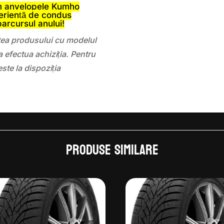
m anvelopele Kumho
eriență de condus
parcursul anului!
atea produsului cu modelul
 efectua achiziția. Pentru
este la dispoziția
Produse similare