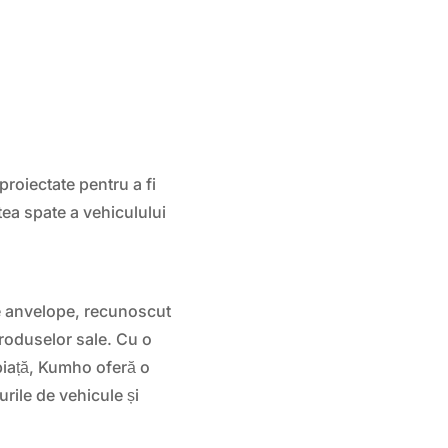
proiectate pentru a fi
tea spate a vehiculului
e anvelope, recunoscut
produselor sale. Cu o
 piață, Kumho oferă o
rile de vehicule și