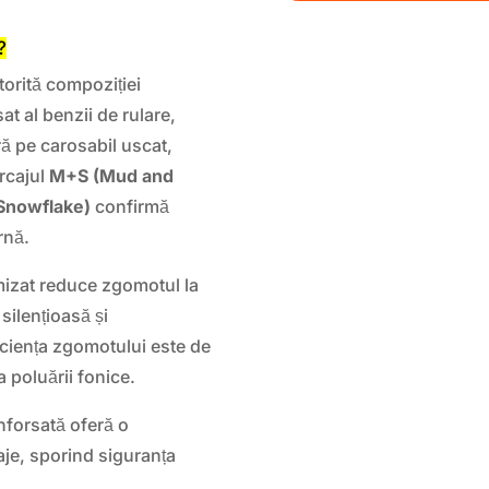
?
orită compoziției
at al benzii de rulare,
ă pe carosabil uscat,
rcajul
M+S (Mud and
Snowflake)
confirmă
rnă.
izat reduce zgomotul la
silențioasă și
ficiența zgomotului este de
a poluării fonice.
nforsată oferă o
raje, sporind siguranța