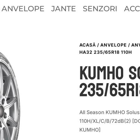
ANVELOPE
JANTE
SENZORI
ACC
ACASĂ
/
ANVELOPE
/
AN
HA32 235/65R18 110H
Kumho S
235/65R1
All Season KUMHO Solu
110H/XL/C/B/72dB(2) [
KUMHO]