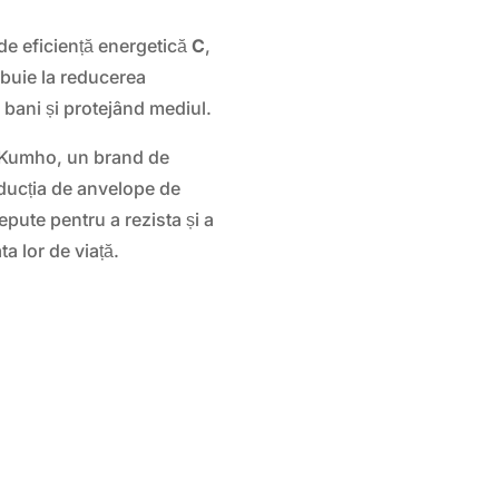
de eficiență energetică
C
,
uie la reducerea
bani și protejând mediul.
 Kumho, un brand de
oducția de anvelope de
epute pentru a rezista și a
a lor de viață.