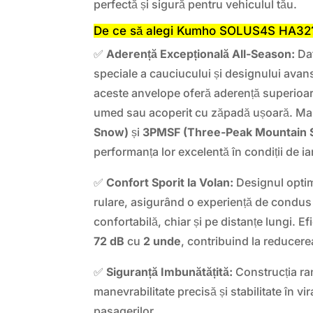
perfectă și sigură pentru vehiculul tău.
De ce să alegi Kumho SOLUS4S HA32
✅
Aderență Excepțională All-Season:
Dat
speciale a cauciucului și designului avans
aceste anvelope oferă aderență superioar
umed sau acoperit cu zăpadă ușoară. Ma
Snow)
și
3PMSF (Three-Peak Mountain 
performanța lor excelentă în condiții de ia
✅
Confort Sporit la Volan:
Designul optim
rulare, asigurând o experiență de condus 
confortabilă, chiar și pe distanțe lungi. E
72 dB
cu
2 unde
, contribuind la reducere
✅
Siguranță Imbunătățită:
Construcția ra
manevrabilitate precisă și stabilitate în vi
pasagerilor.