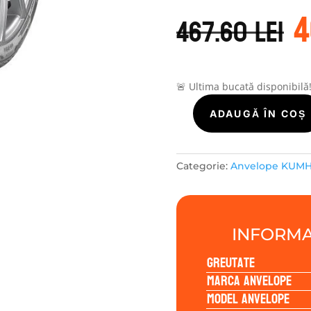
P
4
i
467.60
lei
a
f
4
🚨 Ultima bucată disponibilă
Cantitate
ADAUGĂ ÎN COȘ
Kumho
SOLUS
4S
Categorie:
Anvelope KUM
HA32
235/65R18
110H
INFORMA
Greutate
Marca anvelope
Model anvelope