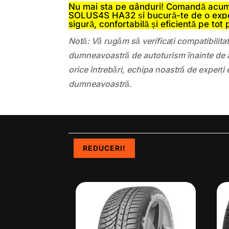
Nu mai sta pe gânduri! Comandă acu
SOLUS4S HA32 și bucură-te de o exp
sigură, confortabilă și eficientă pe tot 
Notă: Vă rugăm să verificați compatibilit
dumneavoastră de autoturism înainte de a
orice întrebări, echipa noastră de experți 
dumneavoastră.
REDUCERI!
REDUCERI!
REDUCERI!
REDUCERI!