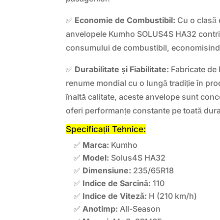
✅
Economie de Combustibil:
Cu o clasă 
anvelopele Kumho SOLUS4S HA32 contrib
consumului de combustibil, economisind 
✅
Durabilitate și Fiabilitate:
Fabricate de
renume mondial cu o lungă tradiție în pr
înaltă calitate, aceste anvelope sunt conc
oferi performanțe constante pe toată durat
Specificații Tehnice:
✅
Marca:
Kumho
✅
Model:
Solus4S HA32
✅
Dimensiune:
235/65R18
✅
Indice de Sarcină:
110
✅
Indice de Viteză:
H (210 km/h)
✅
Anotimp:
All-Season