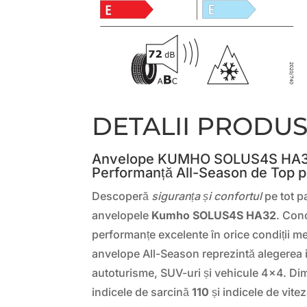
DETALII PRODU
Anvelope KUMHO SOLUS4S HA32
Performanță All-Season de Top p
Descoperă
siguranța și confortul
pe tot p
anvelopele
Kumho SOLUS4S HA32
. Con
performanțe excelente în orice condiții m
anvelope All-Season reprezintă alegerea 
autoturisme, SUV-uri și vehicule 4×4. D
indicele de sarcină
110
și indicele de vite