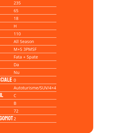
235
65
18
H
110
All Season
M+S 3PMSF
Fata + Spate
Da
Nu
ciale
0
Autoturisme/SUV/4×4
il
C
B
72
Zgomot
2