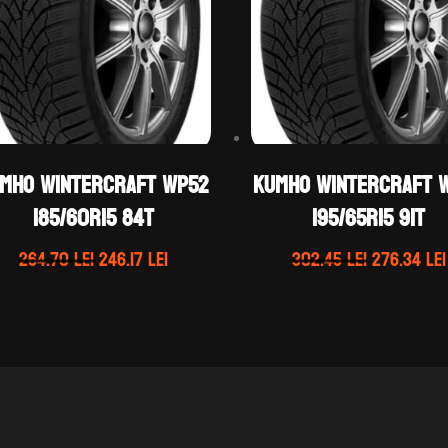
mho WINTERCRAFT WP52
Kumho WINTERCRAFT 
185/60R15 84T
195/65R15 91T
Prețul
Prețul
Prețul
264.70
lei
246.17
lei
302.45
lei
276.34
lei
inițial
curent
inițial
a
este:
a
fost:
246.17 lei.
fost:
264.70 lei.
302.45 lei