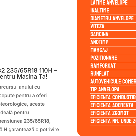
Latime anvelope
Inaltime
Diametru anvelope
Viteza
Sarcina
Anotimp
Marcaj
S
Pozitionare
Ramforsat
 235/65R18 110H –
Runflat
entru Mașina Ta!
Autovehicule comer
arcursul anului cu
Tip anvelopa
Eficienta Combustib
cepute pentru a oferi
Eficienta Aderenta
eteorologice, aceste
Eficienta Zgomot
ideală pentru
Eficienta Nr. Unde 
imensiunea
235/65R18
,
ză
H
garantează o potrivire