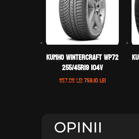
Kumho WINTERCRAFT WP72
Ku
255/45R19 104V
Prețul
Prețul
857.06
lei
759.10
lei
inițial
curent
a
este:
fost:
759.10 lei.
857.06 lei.
OPINII