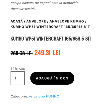
echipa noastră de experți este la dispoziția
dumneavoastră.
ACASĂ
/
ANVELOPE
/
ANVELOPE KUMHO
/
KUMHO WP51 WINTERCRAFT 165/65R15 81T
Kumho WP51 WINTERCRAFT 165/65R15 81T
Prețul
Prețul
249.31
lei
268.08
lei
inițial
curent
a
este:
fost:
249.31 lei.
268.08 lei.
12 în stoc
Cantitate
Kumho
ADAUGĂ ÎN COȘ
WP51
WINTERCRAFT
165/65R15
Categorie:
Anvelope KUMHO
81T