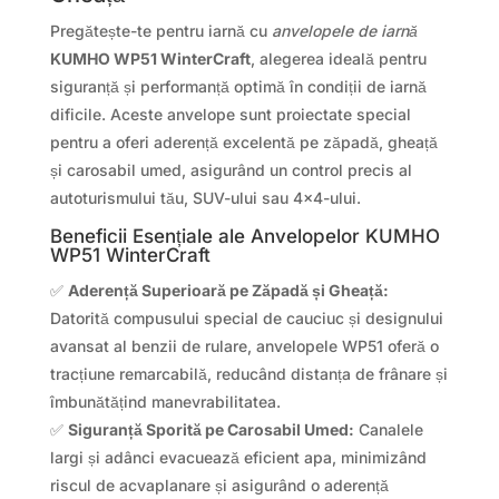
Pregătește-te pentru iarnă cu
anvelopele de iarnă
KUMHO WP51 WinterCraft
, alegerea ideală pentru
siguranță și performanță optimă în condiții de iarnă
dificile. Aceste anvelope sunt proiectate special
pentru a oferi aderență excelentă pe zăpadă, gheață
și carosabil umed, asigurând un control precis al
autoturismului tău, SUV-ului sau 4×4-ului.
Beneficii Esențiale ale Anvelopelor KUMHO
WP51 WinterCraft
✅
Aderență Superioară pe Zăpadă și Gheață:
Datorită compusului special de cauciuc și designului
avansat al benzii de rulare, anvelopele WP51 oferă o
tracțiune remarcabilă, reducând distanța de frânare și
îmbunătățind manevrabilitatea.
✅
Siguranță Sporită pe Carosabil Umed:
Canalele
largi și adânci evacuează eficient apa, minimizând
riscul de acvaplanare și asigurând o aderență