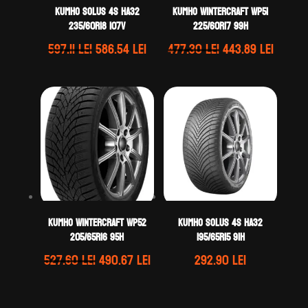
Kumho SOLUS 4S HA32
Kumho WINTERCRAFT WP51
235/60R18 107V
225/60R17 99H
Prețul
Prețul
Prețul
Prețul
597.11
lei
586.54
lei
477.30
lei
443.89
lei
inițial
curent
inițial
curen
a
este:
a
este:
fost:
586.54 lei.
fost:
443.89 
597.11 lei.
477.30 lei.
Kumho WINTERCRAFT WP52
Kumho SOLUS 4S HA32
205/65R16 95H
195/65R15 91H
Prețul
Prețul
527.60
lei
490.67
lei
292.90
lei
inițial
curent
a
este: