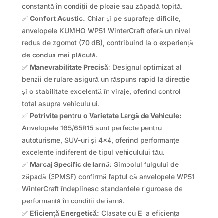
constantă în condiții de ploaie sau zăpadă topită.
✅
Confort Acustic:
Chiar și pe suprafețe dificile,
anvelopele KUMHO WP51 WinterCraft oferă un nivel
redus de zgomot (70 dB), contribuind la o experiență
de condus mai plăcută.
✅
Manevrabilitate Precisă:
Designul optimizat al
benzii de rulare asigură un răspuns rapid la direcție
și o stabilitate excelentă în viraje, oferind control
total asupra vehiculului.
✅
Potrivite pentru o Varietate Largă de Vehicule:
Anvelopele 165/65R15 sunt perfecte pentru
autoturisme, SUV-uri și 4×4, oferind performanțe
excelente indiferent de tipul vehiculului tău.
✅
Marcaj Specific de Iarnă:
Simbolul fulgului de
zăpadă (3PMSF) confirmă faptul că anvelopele WP51
WinterCraft îndeplinesc standardele riguroase de
performanță în condiții de iarnă.
✅
Eficiență Energetică:
Clasate cu
E
la eficiența