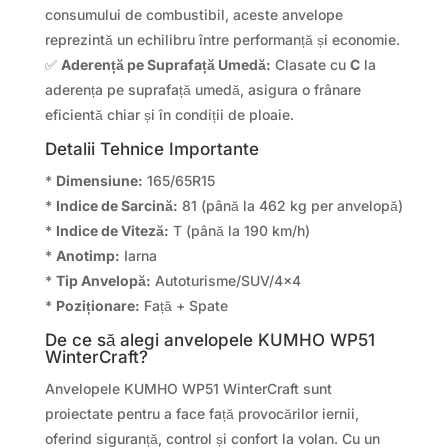
consumului de combustibil, aceste anvelope
reprezintă un echilibru între performanță și economie.
✅
Aderență pe Suprafață Umedă:
Clasate cu
C
la
aderența pe suprafață umedă, asigura o frânare
eficientă chiar și în condiții de ploaie.
Detalii Tehnice Importante
*
Dimensiune:
165/65R15
*
Indice de Sarcină:
81 (până la 462 kg per anvelopă)
*
Indice de Viteză:
T (până la 190 km/h)
*
Anotimp:
Iarna
*
Tip Anvelopă:
Autoturisme/SUV/4×4
*
Poziționare:
Față + Spate
De ce să alegi anvelopele KUMHO WP51
WinterCraft?
Anvelopele KUMHO WP51 WinterCraft sunt
proiectate pentru a face față provocărilor iernii,
oferind siguranță, control și confort la volan. Cu un