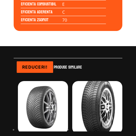
Eficienta Combustibil
E
Eficienta Aderenta
C
Eficienta Zgomot
70
Produse similare
REDUCERI!
REDUCERI!
REDUCERI!