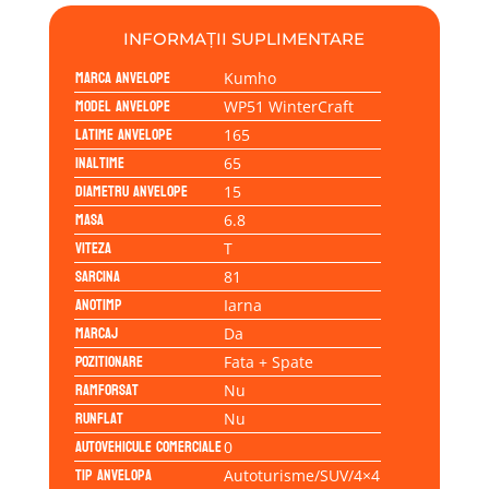
INFORMAȚII SUPLIMENTARE
Marca anvelope
Kumho
Model anvelope
WP51 WinterCraft
Latime anvelope
165
Inaltime
65
Diametru anvelope
15
Masa
6.8
Viteza
T
Sarcina
81
Anotimp
Iarna
Marcaj
Da
Pozitionare
Fata + Spate
Ramforsat
Nu
Runflat
Nu
Autovehicule comerciale
0
Tip anvelopa
Autoturisme/SUV/4×4