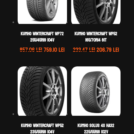
Kumho WINTERCRAFT WP72
Kumho WINTERCRAFT WP52
255/45R19 104V
165/70R14 81T
Prețul
Prețul
Prețul
Prețul
857.06
lei
759.10
lei
233.47
lei
206.79
lei
inițial
curent
inițial
curen
a
este:
a
este:
fost:
759.10 lei.
fost:
206.79 
857.06 lei.
233.47 lei.
Kumho WINTERCRAFT WP52
Kumho SOLUS 4S HA32
235/55R18 104V
225/55R18 102V