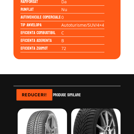
Ramforsat
Da
Runflat
Nu
Autovehicule comerciale
0
Tip anvelopa
Autoturisme/SUV/4×4
Eficienta Combustibil
C
Eficienta Aderenta
B
Eficienta Zgomot
72
Produse similare
REDUCERI!
REDUCERI!
REDUCERI!
REDUCERI!