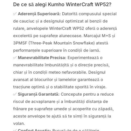
De ce să alegi Kumho WinterCraft WP52?
✅
Aderență Superioară:
Datorită compusului special
de cauciuc și a designului optimizat al benzii de
rulare, anvelopele WinterCraft WP52 oferă o aderență
excelentă pe suprafețe alunecoase. Marcajul M+S și
3PMSF (Three-Peak Mountain Snowflake) atestă
performanțele superioare în condiții de iarnă.
✅
Manevrabilitate Precisa:
Experimentează o
manevrabilitate îmbunătățită și o direcție precisă,
chiar și în condiții meteo nefavorabile. Designul
avansat al blocurilor și lamelelor garantează o
tracțiune optimă și o stabilitate sporită în viraje.
✅
Siguranță Garantată:
Concepute pentru a reduce
riscul de acvaplanare și a îmbunătăți distanța de
frânare pe suprafețe umede și acoperite cu zăpadă,
aceste anvelope te ajută să te simți în siguranță la
volan.
✅
Confort Acustic:
Bucură-te de o călătorie