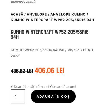
dumneavoastră.
ACASĂ
/
ANVELOPE
/
ANVELOPE KUMHO
/
KUMHO WINTERCRAFT WP52 205/55R16 94H
Kumho WINTERCRAFT WP52 205/55R16
94H
KUMHO WP52 205/55R16 94H/XL/C/B/72dB-B[DOT
2023]
Prețul
Prețul
406.06
lei
436.62
lei
inițial
curent
a
este:
fost:
406.06 lei.
436.62 lei.
⚡ Doar 4 bucăți rămase! Comandă acum!
Cantitate
Kumho
ADAUGĂ ÎN COȘ
WINTERCRAFT