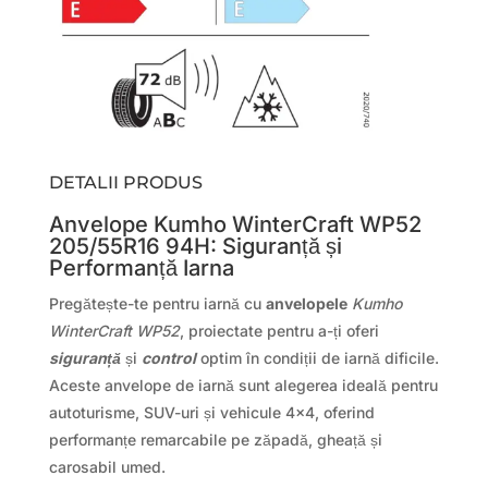
DETALII PRODUS
Anvelope Kumho WinterCraft WP52
205/55R16 94H: Siguranță și
Performanță Iarna
Pregătește-te pentru iarnă cu
anvelopele
Kumho
WinterCraft WP52
, proiectate pentru a-ți oferi
siguranță
și
control
optim în condiții de iarnă dificile.
Aceste anvelope de iarnă sunt alegerea ideală pentru
autoturisme, SUV-uri și vehicule 4×4, oferind
performanțe remarcabile pe zăpadă, gheață și
carosabil umed.