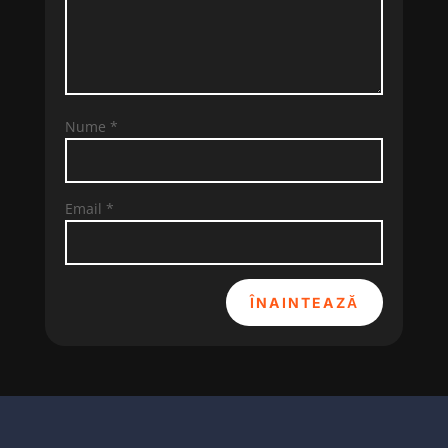
Nume
*
Email
*
ÎNAINTEAZĂ