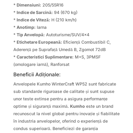
*
Dimensiuni:
205/55R16
*
Indice de Sarcină:
94 (670 kg)
*
Indice de Viteză:
H (210 km/h)
*
Anotimp:
Iarna
*
Tip Anvelopă:
Autoturisme/SUV/4×4
*
Etichetare Europeană:
Eficiență Combustibil C,
Aderență pe Suprafață Umedă B, Zgomot 72dB
*
Caracteristici Suplimentare:
M+S, 3PMSF
(omologare iarnă), Ranforsat
Beneficii Adiționale:
Anvelopele Kumho WinterCraft WP52 sunt fabricate
sub standarde riguroase de calitate și sunt supuse
unor teste extinse pentru a asigura performanțe
optime și siguranță maximă.
Kumho
este un brand
recunoscut la nivel global pentru inovație și fiabilitate
în industria anvelopelor, oferind o experiență de
condus superioară. Beneficiezi de garanția