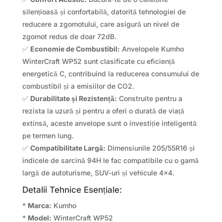
silențioasă și confortabilă, datorită tehnologiei de
reducere a zgomotului, care asigură un nivel de
zgomot redus de doar 72dB.
✅
Economie de Combustibil:
Anvelopele Kumho
WinterCraft WP52 sunt clasificate cu eficiență
energetică C, contribuind la reducerea consumului de
combustibil și a emisiilor de CO2.
✅
Durabilitate și Rezistență:
Construite pentru a
rezista la uzură și pentru a oferi o durată de viață
extinsă, aceste anvelope sunt o investiție inteligentă
pe termen lung.
✅
Compatibilitate Largă:
Dimensiunile 205/55R16 și
indicele de sarcină 94H le fac compatibile cu o gamă
largă de autoturisme, SUV-uri și vehicule 4×4.
Detalii Tehnice Esențiale:
*
Marca:
Kumho
*
Model:
WinterCraft WP52