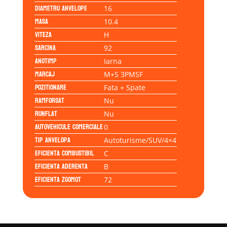
Diametru anvelope
16
Masa
10.4
Viteza
H
Sarcina
92
Anotimp
Iarna
Marcaj
M+S 3PMSF
Pozitionare
Fata + Spate
Ramforsat
Nu
Runflat
Nu
Autovehicule comerciale
0
Tip anvelopa
Autoturisme/SUV/4×4
Eficienta Combustibil
C
Eficienta Aderenta
B
Eficienta Zgomot
72