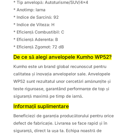
* Tip anvelopă: Autoturisme/SUV/4×4
* Anotimp: Iarna
* Indice de Sarcină: 92
* Indice de Viteza: H
* Eficiență Combustibil: C
* Eficiență Aderenta: B
* Eficiență Zgomot: 72 dB
De ce să alegi anvelopele Kumho WP52?
Kumho este un brand global recunoscut pentru
calitatea și inovația anvelopelor sale. Anvelopele
WP52 sunt rezultatul unor cercetări amănunțite și
teste riguroase, garantând performanțe de top și
siguranță maximă pe timp de iarnă.
Informații suplimentare
Beneficiezi de garanția producătorului pentru orice
defect de fabricație. Livrarea se face rapid și în
siguranță, direct la ușa ta. Echipa noastră de