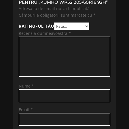
PENTRU „KUMHO WP52 205/60R16 92H”
Adresa ta de email nu va fi publicată.
Câmpurile obligatorii sunt marcate cu
*
RATING-UL TĂU
Recenzia dumneavoastră
*
Nume
*
Email
*