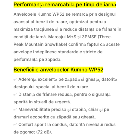
Performanță remarcabilă pe timp de iarnă
Anvelopele Kumho WP52 se remarcă prin designul
avansat al benzii de rulare, optimizat pentru a
maximiza tracțiunea și a reduce distanța de frânare în
condiții de iarnă. Marcajul M+S și 3PMSF (Three-
Peak Mountain Snowflake) confirmă faptul că aceste
anvelope îndeplinesc standardele stricte de
performanță pe zăpadă.
Beneficiile anvelopelor Kumho WP52
✅ Aderență excelentă pe zăpadă și gheață, datorită
designului special al benzii de rulare.
✅ Distanță de frânare redusă, pentru o siguranță
sporită în situații de urgență.
✅ Manevrabilitate precisă și stabilă, chiar și pe
drumuri acoperite cu zăpadă sau gheață.
✅ Confort sporit la condus, datorită nivelului redus
de zgomot (72 dB).