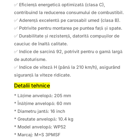
✅ Eficiență energetică optimizată (clasa C),
contribuind la reducerea consumului de combustibil.
✅ Aderență excelentă pe carosabil umed (clasa B).
✅ Potrivite pentru montarea pe puntea față și spate.
✅ Durabilitate și rezistență, datorită compușilor de
cauciuc de înaltă calitate.
✅ Indice de sarcină 92, potrivit pentru o gamă largă
de autoturisme.
✅ Indice de viteză H (până la 210 km/h), asigurând
siguranță la viteze ridicate.
Detalii tehnice
* Lățime anvelopă: 205 mm
* Înălțime anvelopă: 60 mm
* Diametru jantă: 16 inch
* Greutate anvelopă: 10.4 kg
* Model anvelopă: WP52
* Marcaj: M+S 3PMSF