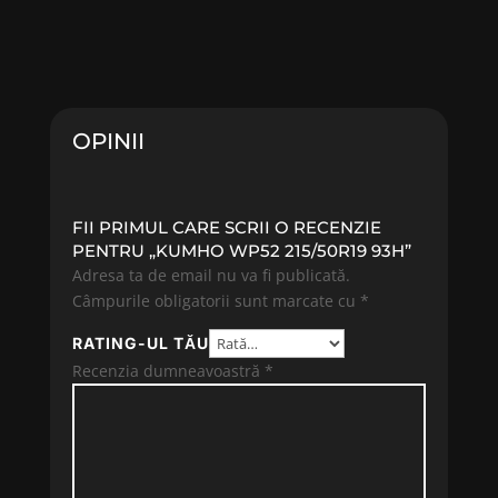
inițial
curent
inițial
curent
a
este:
a
este:
fost:
507.57 lei.
fost:
732.05 
545.77 lei.
787.15 lei.
OPINII
FII PRIMUL CARE SCRII O RECENZIE
PENTRU „KUMHO WP52 215/50R19 93H”
Adresa ta de email nu va fi publicată.
Câmpurile obligatorii sunt marcate cu
*
RATING-UL TĂU
Recenzia dumneavoastră
*