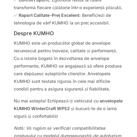
transformă fiecare călătorie într-o experiență plăcută.
✅
Raport Calitate-Preț Excelent:
Beneficiezi de
tehnologia de vârf KUMHO la un preț accesibil.
Despre KUMHO
KUMHO este un producător global de anvelope
recunoscut pentru inovație, calitate și performanță.
Cu o istorie bogată în dezvoltarea de anvelope
performante, KUMHO se angajează să ofere produse
care depășesc așteptările clienților. Anvelopele
KUMHO sunt testate riguros în cele mai dificile
condiții pentru a asigura siguranță și fiabilitate.
Nu mai astepta! Echipează-ți vehiculul cu
anvelopele
KUMHO WinterCraft WP52
și bucură-te de o iarnă
sigură și confortabilă!
Notă: Vă rugăm să verificați compatibilitatea
produsului cu modelul dumneavoastră de autoturism