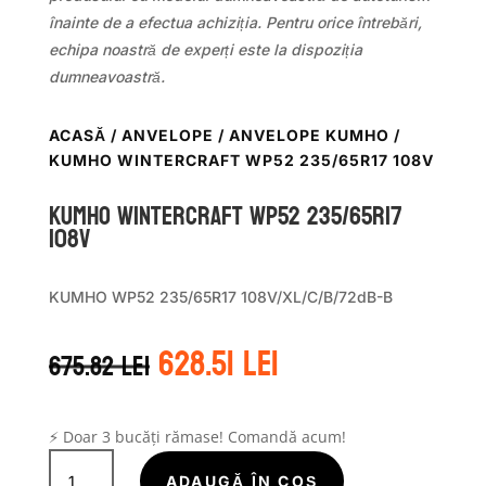
înainte de a efectua achiziția. Pentru orice întrebări,
echipa noastră de experți este la dispoziția
dumneavoastră.
ACASĂ
/
ANVELOPE
/
ANVELOPE KUMHO
/
KUMHO WINTERCRAFT WP52 235/65R17 108V
Kumho WINTERCRAFT WP52 235/65R17
108V
KUMHO WP52 235/65R17 108V/XL/C/B/72dB-B
Prețul
Prețul
628.51
lei
675.82
lei
inițial
curent
a
este:
fost:
628.51 lei.
675.82 lei.
⚡ Doar 3 bucăți rămase! Comandă acum!
Cantitate
Kumho
ADAUGĂ ÎN COȘ