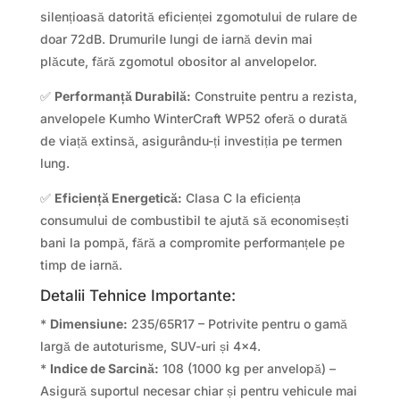
silențioasă datorită eficienței zgomotului de rulare de
doar 72dB. Drumurile lungi de iarnă devin mai
plăcute, fără zgomotul obositor al anvelopelor.
✅
Performanță Durabilă:
Construite pentru a rezista,
anvelopele Kumho WinterCraft WP52 oferă o durată
de viață extinsă, asigurându-ți investiția pe termen
lung.
✅
Eficiență Energetică:
Clasa C la eficiența
consumului de combustibil te ajută să economisești
bani la pompă, fără a compromite performanțele pe
timp de iarnă.
Detalii Tehnice Importante:
*
Dimensiune:
235/65R17 – Potrivite pentru o gamă
largă de autoturisme, SUV-uri și 4×4.
*
Indice de Sarcină:
108 (1000 kg per anvelopă) –
Asigură suportul necesar chiar și pentru vehicule mai