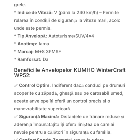
grele.
*
Indice de Viteză:
V (până la 240 km/h) – Permite
rularea în condiții de siguranță la viteze mari, acolo
unde este permis.
*
Tip Anvelopă:
Autoturisme/SUV/4×4
*
Anotimp:
Iarna
*
Marcaj:
M+S 3PMSF
*
Ramforsat:
Da
Beneficiile Anvelopelor KUMHO WinterCraft
WP52:
✅
Control Optim:
Indiferent dacă conduci pe drumuri
acoperite cu zăpadă, gheață sau pe carosabil umed,
aceste anvelope îți oferă un control precis și o
manevrabilitate superioară.
✅
Siguranță Maximă:
Distanțele de frânare reduse și
aderența îmbunătățită îți oferă liniștea de care ai
nevoie pentru a călători în siguranță cu familia.
✅
Confort Sporit:
Zgomotul redus la rulare