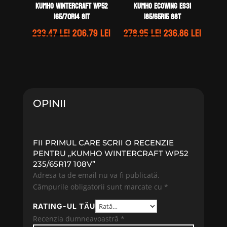
Kumho WINTERCRAFT WP52
Kumho ECOWING ES31
165/70R14 81T
185/65R15 88T
Prețul
Prețul
Prețul
Prețul
233.47
lei
206.79
lei
278.95
lei
236.86
lei
inițial
curent
inițial
curen
a
este:
a
este:
fost:
206.79 lei.
fost:
236.86 
233.47 lei.
278.95 lei.
OPINII
FII PRIMUL CARE SCRII O RECENZIE
PENTRU „KUMHO WINTERCRAFT WP52
235/65R17 108V”
Adresa ta de email nu va fi publicată.
Câmpurile obligatorii sunt marcate cu
*
RATING-UL TĂU
Recenzia dumneavoastră
*