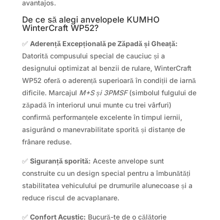
avantajos.
De ce să alegi anvelopele KUMHO
WinterCraft WP52?
✅
Aderență Excepțională pe Zăpadă și Gheață:
Datorită compusului special de cauciuc și a
designului optimizat al benzii de rulare, WinterCraft
WP52 oferă o aderență superioară în condiții de iarnă
dificile. Marcajul
M+S și 3PMSF
(simbolul fulgului de
zăpadă în interiorul unui munte cu trei vârfuri)
confirmă performanțele excelente în timpul iernii,
asigurând o manevrabilitate sporită și distanțe de
frânare reduse.
✅
Siguranță sporită:
Aceste anvelope sunt
construite cu un design special pentru a îmbunătăți
stabilitatea vehiculului pe drumurile alunecoase și a
reduce riscul de acvaplanare.
✅
Confort Acustic:
Bucură-te de o călătorie