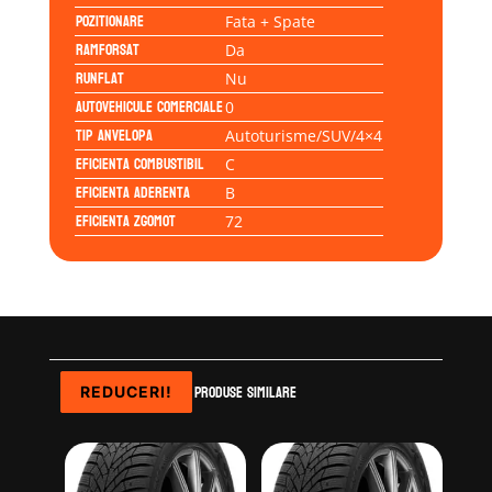
Pozitionare
Fata + Spate
Ramforsat
Da
Runflat
Nu
Autovehicule comerciale
0
Tip anvelopa
Autoturisme/SUV/4×4
Eficienta Combustibil
C
Eficienta Aderenta
B
Eficienta Zgomot
72
Produse similare
REDUCERI!
REDUCERI!
REDUCERI!
REDUCERI!