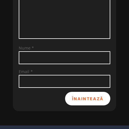
Nume
*
Email
*
ÎNAINTEAZĂ