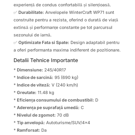
experiență de condus confortabilă și silențioasă.
✅
Durabilitate:
Anvelopele WinterCraft WP71 sunt
construite pentru a rezista, oferind o durată de viață
extinsă și performanțe constante pe tot parcursul
sezonului de iarnă.
✅
Optimizate Fata si Spate:
Design adaptabil pentru
a oferi performanta maxima indiferent de pozitionare.
Detalii Tehnice Importante
*
Dimensiune:
245/40R17
*
Indice de sarcină:
95 (690 kg)
*
Indice de viteză:
V (240 km/h)
*
Greutate:
11.48 kg
*
Eficiența consumului de combustibil:
D
*
Aderența pe suprafață umedă:
C
*
Nivelul de zgomot:
70 dB
*
Tip anvelopă:
Autoturisme/SUV/4×4
*
Ramforsat:
Da