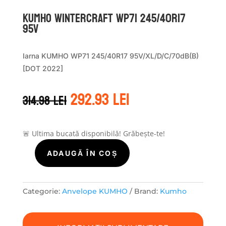
Kumho WINTERCRAFT WP71 245/40R17
95V
Iarna KUMHO WP71 245/40R17 95V/XL/D/C/70dB(B)
[DOT 2022]
Prețul
Prețul
292.93
lei
314.98
lei
inițial
curent
a
este:
fost:
292.93 lei.
314.98 lei.
🚨 Ultima bucată disponibilă! Grăbește-te!
ADAUGĂ ÎN COȘ
Cantitate
Kumho
WINTERCRAFT
WP71
Categorie:
Anvelope KUMHO
Brand:
Kumho
245/40R17
95V