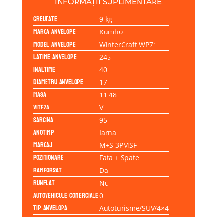
INFORMAȚII SUPLIMENTARE
Greutate
9 kg
Marca anvelope
Kumho
Model anvelope
WinterCraft WP71
Latime anvelope
245
Inaltime
40
Diametru anvelope
17
Masa
11.48
Viteza
V
Sarcina
95
Anotimp
Iarna
Marcaj
M+S 3PMSF
Pozitionare
Fata + Spate
Ramforsat
Da
Runflat
Nu
Autovehicule comerciale
0
Tip anvelopa
Autoturisme/SUV/4×4