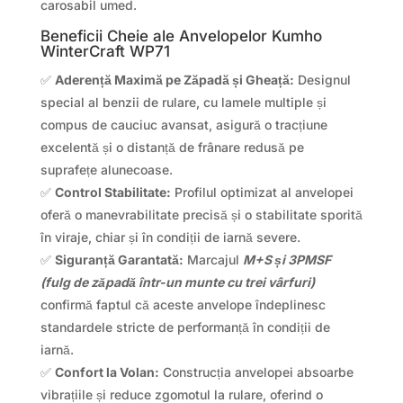
carosabil umed.
Beneficii Cheie ale Anvelopelor Kumho
WinterCraft WP71
✅
Aderență Maximă pe Zăpadă și Gheață:
Designul
special al benzii de rulare, cu lamele multiple și
compus de cauciuc avansat, asigură o tracțiune
excelentă și o distanță de frânare redusă pe
suprafețe alunecoase.
✅
Control Stabilitate:
Profilul optimizat al anvelopei
oferă o manevrabilitate precisă și o stabilitate sporită
în viraje, chiar și în condiții de iarnă severe.
✅
Siguranță Garantată:
Marcajul
M+S și 3PMSF
(fulg de zăpadă într-un munte cu trei vârfuri)
confirmă faptul că aceste anvelope îndeplinesc
standardele stricte de performanță în condiții de
iarnă.
✅
Confort la Volan:
Construcția anvelopei absoarbe
vibrațiile și reduce zgomotul la rulare, oferind o