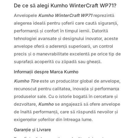
De ce să alegi Kumho WinterCraft WP71?
Anvelopele
Kumho WinterCraft WP71
reprezintă
alegerea ideală pentru șoferii care caută siguranță,
performanță și confort în timpul iernii. Datorită
tehnologiei avansate și designului inovator, aceste
anvelope oferă o aderență superioară, un control
precis și o manevrabilitate excelentă pe orice tip de
suprafață acoperită cu zăpadă sau gheață.
Informații despre Marca Kumho
Kumho Tire
este un producător global de anvelope,
recunoscut pentru calitatea, inovația și performanța
produselor sale. Cu o istorie bogată în cercetare și
dezvoltare,
Kumho
se angajează să ofere anvelope
de înaltă performanță, care să răspundă nevoilor și
exigențelor șoferilor din întreaga lume.
Garanție și Livrare