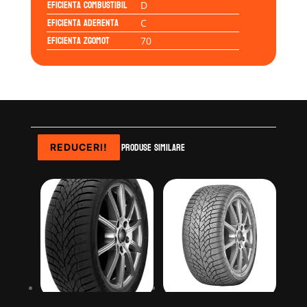
Eficienta Combustibil
D
Eficienta Aderenta
C
Eficienta Zgomot
70
Produse similare
REDUCERI!
REDUCERI!
REDUCERI!
REDUCERI!