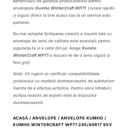
Beneficiază de garanția producătorului pentru
anvelopele
Kumho WinterCraft WP71
. Livrare rapidă
și sigură direct la tine acasă sau la un service auto
partener.
Nu mai astepta! Echiparea corectă a mașinii tale cu
anvelope de iarnă de calitate este esențială pentru
siguranța ta și a celor din jur. Alege
Kumho
WinterCraft WP71
și bucură-te de o iarnă sigură și
fără griji!
Notă: Vă rugăm să verificați compatibilitatea
produsului cu modelul dumneavoastră de autoturism
înainte de a efectua achiziția. Pentru orice întrebări,
echipa noastră de experți este la dispoziția
dumneavoastră.
ACASĂ
/
ANVELOPE
/
ANVELOPE KUMHO
/
KUMHO WINTERCRAFT WP71 245/40R17 95V