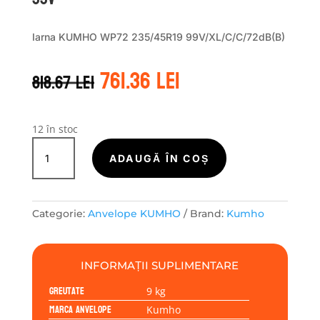
Iarna KUMHO WP72 235/45R19 99V/XL/C/C/72dB(B)
Prețul
Prețul
761.36
lei
818.67
lei
inițial
curent
a
este:
fost:
761.36 lei.
818.67 lei.
12 în stoc
Cantitate
Kumho
ADAUGĂ ÎN COȘ
WINTERCRAFT
WP72
235/45R19
Categorie:
Anvelope KUMHO
Brand:
Kumho
99V
INFORMAȚII SUPLIMENTARE
Greutate
9 kg
Marca anvelope
Kumho