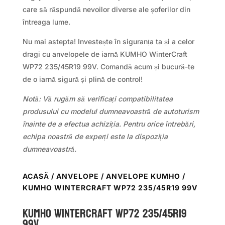
care să răspundă nevoilor diverse ale șoferilor din
întreaga lume.
Nu mai astepta! Investește în siguranța ta și a celor
dragi cu anvelopele de iarnă KUMHO WinterCraft
WP72 235/45R19 99V. Comandă acum și bucură-te
de o iarnă sigură și plină de control!
Notă: Vă rugăm să verificați compatibilitatea
produsului cu modelul dumneavoastră de autoturism
înainte de a efectua achiziția. Pentru orice întrebări,
echipa noastră de experți este la dispoziția
dumneavoastră.
ACASĂ
/
ANVELOPE
/
ANVELOPE KUMHO
/
KUMHO WINTERCRAFT WP72 235/45R19 99V
Kumho WINTERCRAFT WP72 235/45R19
99V