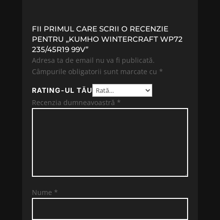
FII PRIMUL CARE SCRII O RECENZIE
PENTRU „KUMHO WINTERCRAFT WP72
235/45R19 99V”
Adresa ta de email nu va fi publicată.
Câmpurile obligatorii sunt marcate cu
*
RATING-UL TĂU
Recenzia dumneavoastră
*
Nume
*