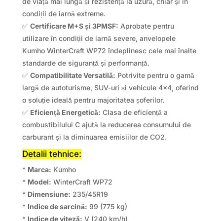
de viață mai lungă și rezistență la uzură, chiar și în
condiții de iarnă extreme.
✅
Certificare M+S și 3PMSF:
Aprobate pentru
utilizare în condiții de iarnă severe, anvelopele
Kumho WinterCraft WP72 îndeplinesc cele mai înalte
standarde de siguranță și performanță.
✅
Compatibilitate Versatilă:
Potrivite pentru o gamă
largă de autoturisme, SUV-uri și vehicule 4×4, oferind
o soluție ideală pentru majoritatea șoferilor.
✅
Eficiență Energetică:
Clasa de eficiență a
combustibilului C ajută la reducerea consumului de
carburant și la diminuarea emisiilor de CO2.
Detalii tehnice:
*
Marca:
Kumho
*
Model:
WinterCraft WP72
*
Dimensiune:
235/45R19
*
Indice de sarcină:
99 (775 kg)
*
Indice de viteză:
V (240 km/h)