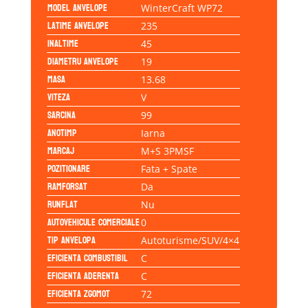
Model anvelope
WinterCraft WP72
Latime anvelope
235
Inaltime
45
Diametru anvelope
19
Masa
13.68
Viteza
V
Sarcina
99
Anotimp
Iarna
Marcaj
M+S 3PMSF
Pozitionare
Fata + Spate
Ramforsat
Da
Runflat
Nu
Autovehicule comerciale
0
Tip anvelopa
Autoturisme/SUV/4×4
Eficienta Combustibil
C
Eficienta Aderenta
C
Eficienta Zgomot
72