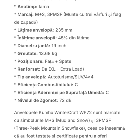
*
Anotimp:
Iarna
*
Marcaj:
M+S, 3PMSF (Munte cu trei vârfuri și fulg
de zăpadă)
*
Lățime anvelopă:
235 mm
*
Înălțime anvelopă:
45% din lățime
*
Diametru jantă:
19 inch
*
Greutate:
13.68 kg
*
Poziționare:
Față + Spate
*
Ranforsat:
Da (XL – Extra Load)
*
Tip anvelopă:
Autoturisme/SUV/4×4
*
Eficiența Combustibilului:
C
*
Eficiența Aderenței pe Suprafață Umedă:
C
*
Nivelul de Zgomot:
72 dB
Anvelopele Kumho WinterCraft WP72 sunt marcate
cu simbolurile M+S (Mud and Snow) și 3PMSF
(Three-Peak Mountain Snowflake), ceea ce înseamnă
că au fost testate și certificate pentru a oferi