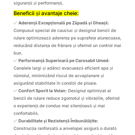
siguranță și performanță.
Beneficii și avantaje cheie:
✅
Aderență Excepțională pe Zăpadă și Gheață:
Compusul special de cauciuc și designul benzii de
rulare optimizează aderența pe suprafețe alunecoase,
reducând distanța de frânare și oferind un control mai
bun.
✅
Performanță Superioară pe Carosabil Umed:
Canalele largi și adânci evacuează eficient apa și
nămolul, minimizând riscul de acvaplanare și
asigurând stabilitate în condiții de ploaie.
✅
Confort Sporit la Volan:
Designul optimizat al
benzii de rulare reduce zgomotul și vibrațiile, oferind
o experiență de condus mai silențioasă și mai
confortabilă.
✅
Durabilitate și Rezistență Îmbunătățite:
Construcția ranforsată a anvelopei asigură o durată