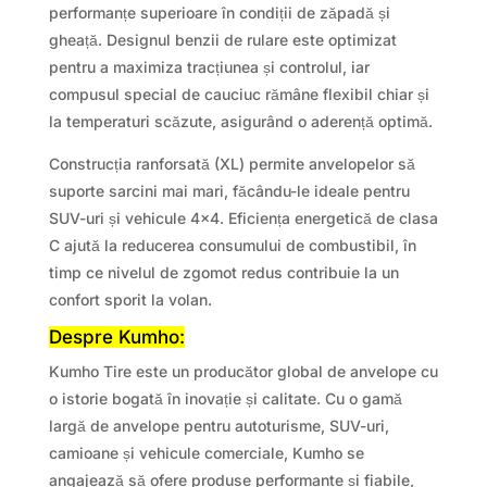
performanțe superioare în condiții de zăpadă și
gheață. Designul benzii de rulare este optimizat
pentru a maximiza tracțiunea și controlul, iar
compusul special de cauciuc rămâne flexibil chiar și
la temperaturi scăzute, asigurând o aderență optimă.
Construcția ranforsată (XL) permite anvelopelor să
suporte sarcini mai mari, făcându-le ideale pentru
SUV-uri și vehicule 4×4. Eficiența energetică de clasa
C ajută la reducerea consumului de combustibil, în
timp ce nivelul de zgomot redus contribuie la un
confort sporit la volan.
Despre Kumho:
Kumho Tire este un producător global de anvelope cu
o istorie bogată în inovație și calitate. Cu o gamă
largă de anvelope pentru autoturisme, SUV-uri,
camioane și vehicule comerciale, Kumho se
angajează să ofere produse performante și fiabile,