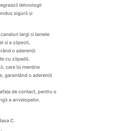
tegrează tehnologii
ondus sigură și
caneluri largi și lamele
i și a zăpezii,
urând o aderență
ite cu zăpadă.
, care își menține
ute, garantând o aderență
afața de contact, pentru o
ungă a anvelopelor.
lasa C.
.