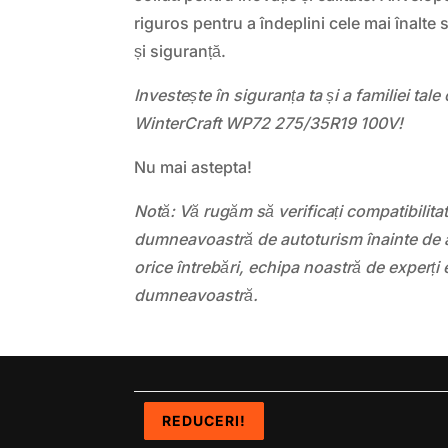
riguros pentru a îndeplini cele mai înalt
și siguranță.
Investește în siguranța ta și a familiei t
WinterCraft WP72 275/35R19 100V!
Nu mai astepta!
Notă: Vă rugăm să verificați compatibilit
dumneavoastră de autoturism înainte de a
orice întrebări, echipa noastră de experți 
dumneavoastră.
REDUCERI!
REDUCERI!
REDUCERI!
REDUCERI!