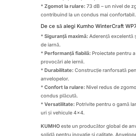
*
Zgomot la rulare:
73 dB – un nivel de z
contribuind la un condus mai confortabil
De ce să alegi Kumho WinterCraft WP
*
Siguranță maximă:
Aderență excelentă și
de iarnă.
*
Performanță fiabilă:
Proiectate pentru a 
provocări ale iernii.
*
Durabilitate:
Construcție ranforsată pent
anvelopelor.
*
Confort la rulare:
Nivel redus de zgomot
condus plăcută.
*
Versatilitate:
Potrivite pentru o gamă l
uri și vehicule 4×4.
KUMHO
este un producător global de anv
solidă pentru inovație și calitate. Anvelo