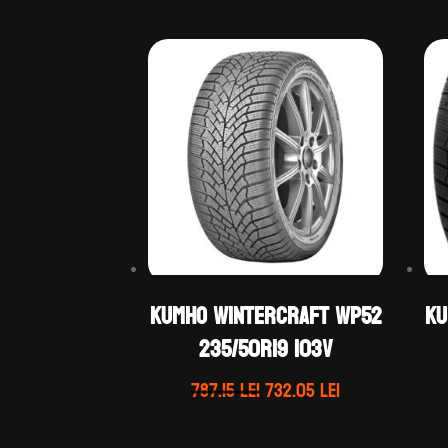
Kumho WINTERCRAFT WP52
Ku
235/50R19 103V
Prețul
Prețul
787.15
lei
732.05
lei
inițial
curent
a
este: