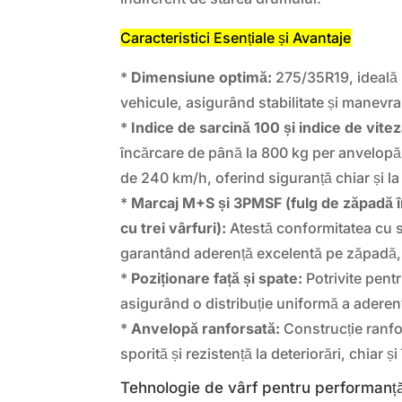
Caracteristici Esențiale și Avantaje
*
Dimensiune optimă:
275/35R19, ideală 
vehicule, asigurând stabilitate și manevra
*
Indice de sarcină 100 și indice de vitez
încărcare de până la 800 kg per anvelopă
de 240 km/h, oferind siguranță chiar și la
*
Marcaj M+S și 3PMSF (fulg de zăpadă î
cu trei vârfuri):
Atestă conformitatea cu s
garantând aderență excelentă pe zăpadă, 
*
Poziționare față și spate:
Potrivite pentr
asigurând o distribuție uniformă a aderențe
*
Anvelopă ranforsată:
Construcție ranfo
sporită și rezistență la deteriorări, chiar și 
Tehnologie de vârf pentru performanță