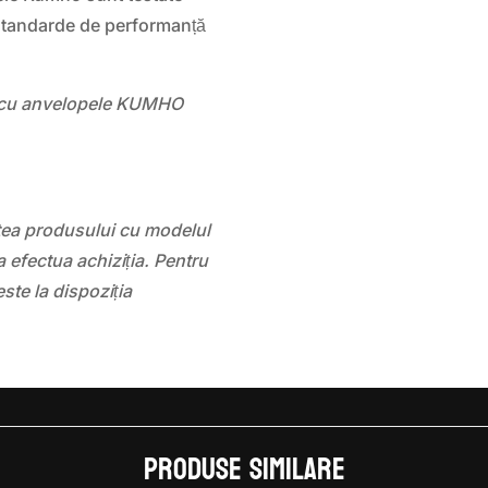
e standarde de performanță
ale cu anvelopele KUMHO
atea produsului cu modelul
 efectua achiziția. Pentru
este la dispoziția
Produse similare