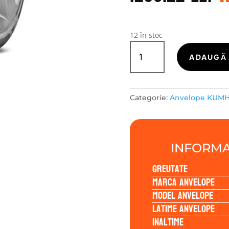
f
1
12 în stoc
Cantitate
Kumho
ADAUGĂ 
WINTERCRAFT
WP72
275/35R19
Categorie:
Anvelope KUM
100V
INFORMA
Greutate
Marca anvelope
Model anvelope
Latime anvelope
Inaltime