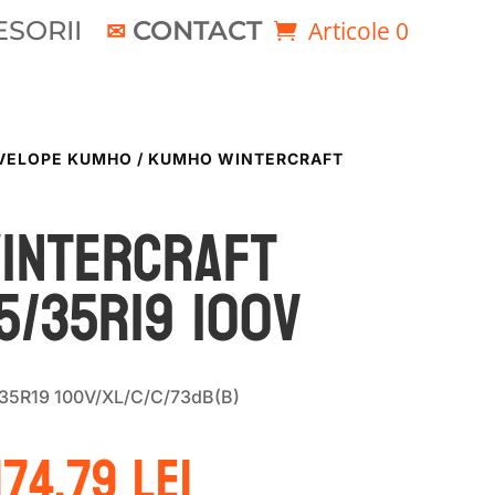
SORII
CONTACT
Articole 0
VELOPE KUMHO
/ KUMHO WINTERCRAFT
INTERCRAFT
5/35R19 100V
35R19 100V/XL/C/C/73dB(B)
Prețul
Prețul
1174.79
lei
nițial
curent