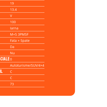
19
13.4
V
100
Iarna
M+S 3PMSF
Fata + Spate
Da
Nu
ciale
0
Autoturisme/SUV/4×4
il
C
C
73