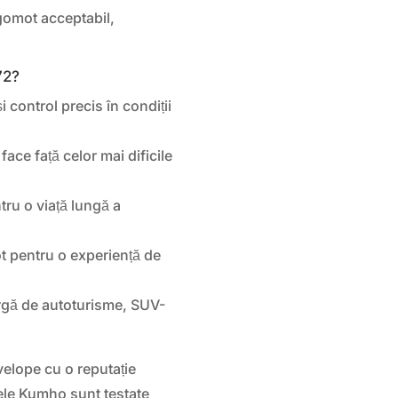
gomot acceptabil,
.
72?
 control precis în condiții
face față celor mai dificile
ru o viață lungă a
 pentru o experiență de
argă de autoturisme, SUV-
elope cu o reputație
pele Kumho sunt testate