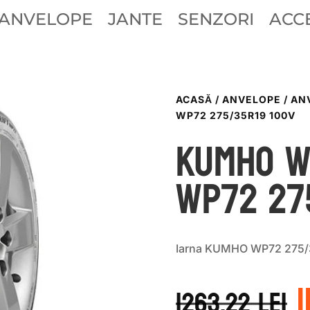
ANVELOPE
JANTE
SENZORI
ACCE
ACASĂ
/
ANVELOPE
/
AN
WP72 275/35R19 100V
Kumho W
WP72 27
Iarna KUMHO WP72 275/
i
1263.22
lei