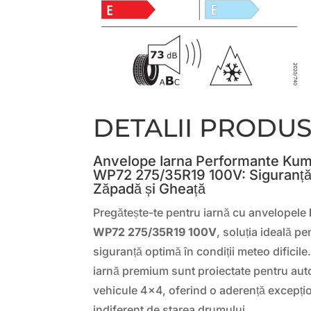
DETALII PRODU
Anvelope Iarna Performante K
WP72 275/35R19 100V: Siguranță 
Zăpadă și Gheață
Pregătește-te pentru iarnă cu anvelopele
WP72 275/35R19 100V
, soluția ideală p
siguranță optimă în condiții meteo dificil
iarnă premium sunt proiectate pentru aut
vehicule 4×4, oferind o aderență excepțio
indiferent de starea drumului.