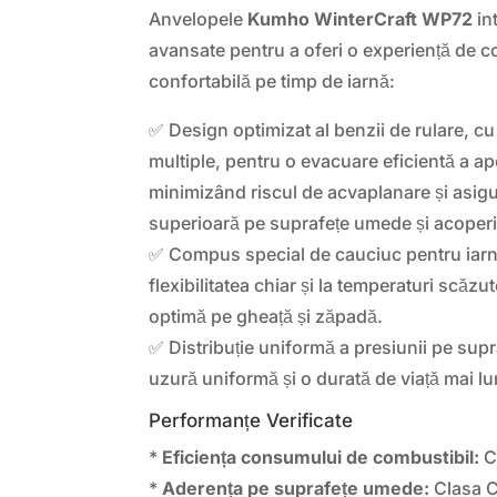
Anvelopele
Kumho WinterCraft WP72
in
avansate pentru a oferi o experiență de c
confortabilă pe timp de iarnă:
✅ Design optimizat al benzii de rulare, cu 
multiple, pentru o evacuare eficientă a ape
minimizând riscul de acvaplanare și asig
superioară pe suprafețe umede și acoper
✅ Compus special de cauciuc pentru iarnă
flexibilitatea chiar și la temperaturi scăz
optimă pe gheață și zăpadă.
✅ Distribuție uniformă a presiunii pe supr
uzură uniformă și o durată de viață mai l
Performanțe Verificate
*
Eficiența consumului de combustibil:
C
*
Aderența pe suprafețe umede:
Clasa C