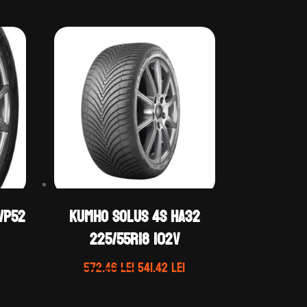
WP52
Kumho SOLUS 4S HA32
225/55R18 102V
Prețul
Prețul
Prețul
572.46
lei
541.42
lei
curent
inițial
curent
este:
a
este: