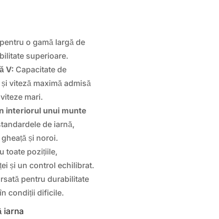
pentru o gamă largă de
bilitate superioare.
ă V:
Capacitate de
 și viteză maximă admisă
 viteze mari.
n interiorul unui munte
tandardele de iarnă,
gheață și noroi.
u toate pozițiile,
i și un control echilibrat.
rsată pentru durabilitate
în condiții dificile.
 iarna