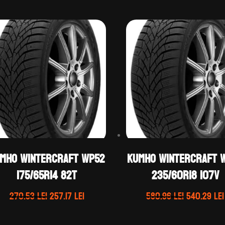
mho WINTERCRAFT WP52
Kumho WINTERCRAFT 
175/65R14 82T
235/60R18 107V
Prețul
Prețul
Prețul
270.53
lei
257.17
lei
580.96
lei
540.29
lei
inițial
curent
inițial
a
este:
a