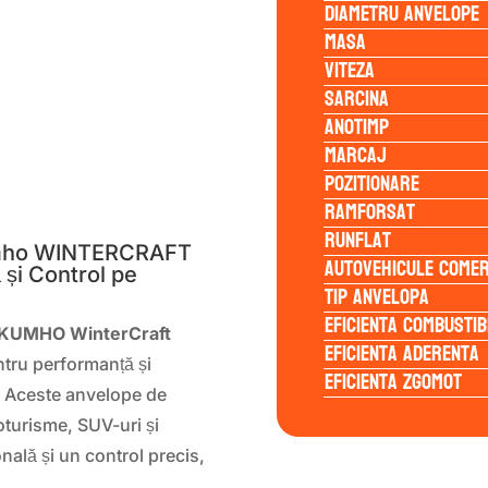
Diametru anvelope
Masa
Viteza
Sarcina
Anotimp
Marcaj
Pozitionare
S
Ramforsat
Runflat
umho WINTERCRAFT
Autovehicule comer
și Control pe
Tip anvelopa
Eficienta Combustib
KUMHO WinterCraft
Eficienta Aderenta
entru performanță și
Eficienta Zgomot
e. Aceste anvelope de
oturisme, SUV-uri și
nală și un control precis,