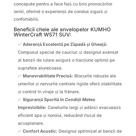
concepute pentru a face față cu brio provocărilor
iernii, oferind o experiență de condus sigură și
confortabilă.
Beneficii cheie ale anvelopelor KUMHO
WinterCraft WS71 SUV:
✅
Aderență Excelentă pe Zăpadă și Gheață:
Compusul special de cauciuc și designul avansat
al benzii de rulare asigură o tracțiune optimă pe
suprafețe alunecoase.
✅
Manevrabilitate Precisă:
Blocurile robuste ale
umerilor și nervurile centrale rigide oferă stabilitate
și control în viraje și la frânare.
✅
Siguranță Sporită în Condiții Meteo
Imprevizibile:
Canelurile largi și adânci evacuează
eficient apa și noroiul, reducând riscul de
acvaplanare.
✅
Confort Acustic:
Designul optimizat al benzii de