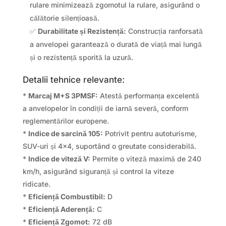
rulare minimizează zgomotul la rulare, asigurând o
călătorie silențioasă.
✅
Durabilitate și Rezistență:
Construcția ranforsată
a anvelopei garantează o durată de viață mai lungă
și o rezistență sporită la uzură.
Detalii tehnice relevante:
*
Marcaj M+S 3PMSF:
Atestă performanța excelentă
a anvelopelor în condiții de iarnă severă, conform
reglementărilor europene.
*
Indice de sarcină 105:
Potrivit pentru autoturisme,
SUV-uri și 4×4, suportând o greutate considerabilă.
*
Indice de viteză V:
Permite o viteză maximă de 240
km/h, asigurând siguranță și control la viteze
ridicate.
*
Eficiență Combustibil:
D
*
Eficiență Aderență:
C
*
Eficiență Zgomot:
72 dB