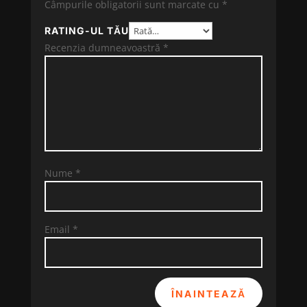
Câmpurile obligatorii sunt marcate cu
*
RATING-UL TĂU
Recenzia dumneavoastră
*
Nume
*
Email
*
ÎNAINTEAZĂ