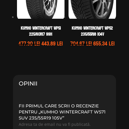
Kumho WINTERCRAFT WP51
Kumho WINTERCRAFT WP52
225/60R17 99H
235/55R18 104V
Prețul
Prețul
Prețul
Prețul
477.30
lei
443.89
lei
704.67
lei
655.34
lei
inițial
curent
inițial
curen
a
este:
a
este:
fost:
443.89 lei.
fost:
655.34 
477.30 lei.
704.67 lei.
OPINII
FII PRIMUL CARE SCRII O RECENZIE
PENTRU „KUMHO WINTERCRAFT WS71
SUV 235/55R19 105V”
Adresa ta de email nu va fi publicată.