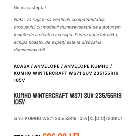
Nu mai astepta!
Notă: Vă rugăm să verificați compatibilitatea
produsului cu modelul dumneavoastră de autoturism
înainte de a efectua achiziția. Pentru orice întrebări,
echipa noastră de experți este la dispoziția
dumneavoastră.
ACASĂ
/
ANVELOPE
/
ANVELOPE KUMHO
/
KUMHO WINTERCRAFT WS71 SUV 235/55R19
105V
Kumho WINTERCRAFT WS71 SUV 235/55R19
105V
Iarna KUMHO WS71 235/55R19 105V|XL|D|C|72dB(C)
Prețul
Prețul