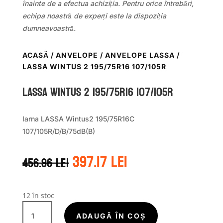
înainte de a efectua achiziția. Pentru orice întrebări,
echipa noastră de experți este la dispoziția
dumneavoastră.
ACASĂ
/
ANVELOPE
/
ANVELOPE LASSA
/
LASSA WINTUS 2 195/75R16 107/105R
LASSA WINTUS 2 195/75R16 107/105R
Iarna LASSA Wintus2 195/75R16C
107/105R/D/B/75dB(B)
Prețul
Prețul
397.17
lei
456.96
lei
inițial
curent
a
este:
fost:
397.17 lei.
456.96 lei.
12 în stoc
Cantitate
LASSA
ADAUGĂ ÎN COȘ