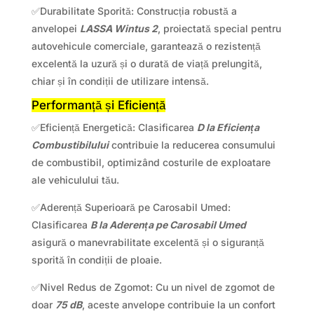
✅Durabilitate Sporită: Construcția robustă a
anvelopei
LASSA Wintus 2
, proiectată special pentru
autovehicule comerciale, garantează o rezistență
excelentă la uzură și o durată de viață prelungită,
chiar și în condiții de utilizare intensă.
Performanță și Eficiență
✅Eficiență Energetică: Clasificarea
D la Eficiența
Combustibilului
contribuie la reducerea consumului
de combustibil, optimizând costurile de exploatare
ale vehiculului tău.
✅Aderență Superioară pe Carosabil Umed:
Clasificarea
B la Aderența pe Carosabil Umed
asigură o manevrabilitate excelentă și o siguranță
sporită în condiții de ploaie.
✅Nivel Redus de Zgomot: Cu un nivel de zgomot de
doar
75 dB
, aceste anvelope contribuie la un confort