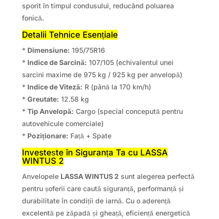
sporit în timpul condusului, reducând poluarea
fonică.
Detalii Tehnice Esențiale
*
Dimensiune:
195/75R16
*
Indice de Sarcină:
107/105 (echivalentul unei
sarcini maxime de 975 kg / 925 kg per anvelopă)
*
Indice de Viteză:
R (până la 170 km/h)
*
Greutate:
12.58 kg
*
Tip Anvelopă:
Cargo (special concepută pentru
autovehicule comerciale)
*
Poziționare:
Față + Spate
Investește în Siguranța Ta cu LASSA
WINTUS 2
Anvelopele
LASSA WINTUS 2
sunt alegerea perfectă
pentru șoferii care caută siguranță, performanță și
durabilitate în condiții de iarnă. Cu o aderență
excelentă pe zăpadă și gheață, eficiență energetică