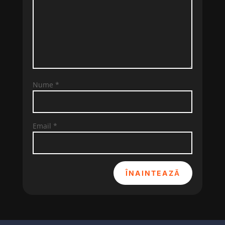
Nume
*
Email
*
ÎNAINTEAZĂ