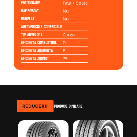
Pozitionare
Fata + Spate
Ramforsat
Nu
Runflat
Nu
Autovehicule comerciale
1
Tip anvelopa
Cargo
Eficienta Combustibil
D
Eficienta Aderenta
B
Eficienta Zgomot
75
Produse similare
REDUCERI!
REDUCERI!
REDUCERI!