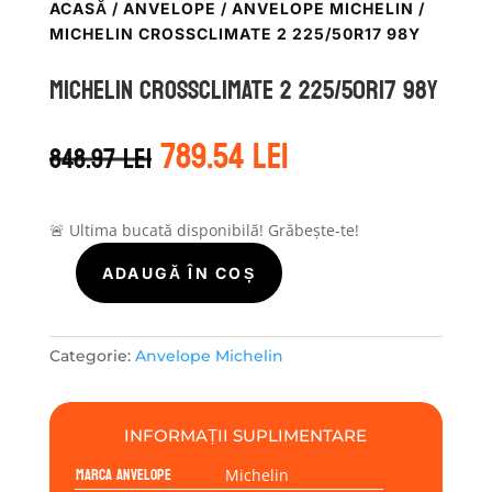
ACASĂ
/
ANVELOPE
/
ANVELOPE MICHELIN
/
MICHELIN CROSSCLIMATE 2 225/50R17 98Y
Michelin CROSSCLIMATE 2 225/50R17 98Y
Prețul
Prețul
789.54
lei
848.97
lei
inițial
curent
a
este:
fost:
789.54 lei.
848.97 lei.
🚨 Ultima bucată disponibilă! Grăbește-te!
ADAUGĂ ÎN COȘ
Cantitate
Michelin
CROSSCLIMATE
2
Categorie:
Anvelope Michelin
225/50R17
98Y
INFORMAȚII SUPLIMENTARE
Marca anvelope
Michelin