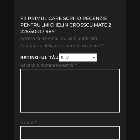
FII PRIMUL CARE SCRII O RECENZIE
PENTRU „MICHELIN CROSSCLIMATE 2
225/50R17 98Y”
Adresa ta de email nu va fi publicată.
Câmpurile obligatorii sunt marcate cu
*
RATING-UL TĂU
Recenzia dumneavoastră
*
Nume
*