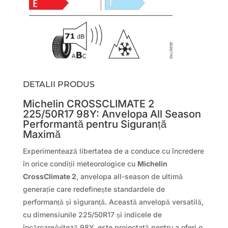
DETALII PRODUS
Michelin CROSSCLIMATE 2
225/50R17 98Y: Anvelopa All Season
Performantă pentru Siguranță
Maximă
Experimentează libertatea de a conduce cu încredere
în orice condiții meteorologice cu
Michelin
CrossClimate 2
, anvelopa all-season de ultimă
generație care redefinește standardele de
performanță și siguranță. Această anvelopă versatilă,
cu dimensiunile 225/50R17 și indicele de
încărcare/viteză 98Y, este proiectată pentru a oferi o