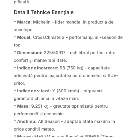
plăcută.
Detalii Tehnice Esențiale
*
Marca:
Michelin – lider mondial în producția de
anvelope.
*
Model:
CrossClimate 2 – performanță all-season de
top.
*
Dimensiuni:
225/50R17 – echilibrul perfect între
confort și manevrabilitate.
*
Indice de încărcare:
98 (750 kg) – capacitate
adecvată pentru majoritatea autoturismelor și SUV-
urilor.
*
Indice de viteză:
Y (300 km/h) – siguranță
garantată chiar și la viteze mari.
*
Masa:
9.251 kg – greutate optimizată pentru
performanță și economie.
*
Anotimp:
All Season – adaptabilitate maximă la
orice condiții meteo.
*
Marcaj:
M+S (Mud and Snow) și 3PMSF (Three-