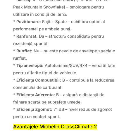
Peak Mountain Snowflake) – omologare pentru
utilizare în condiții de iarnă.
*
Poziționare:
Față + Spate – echilibru optim al
performanței pe ambele punți.
*
Ranforsat:
Da – structură consolidată pentru
rezistență sporită.
*
Runflat:
Nu – nu este nevoie de anvelope speciale
runflat.
*
Tip anvelopă:
Autoturisme/SUV/4×4 – versatilitate
pentru diferite tipuri de vehicule.
*
Eficiența Combustibil:
B – contribuie la reducerea
consumului de carburant.
*
Eficiența Aderenta:
B – asigură o distanță de
frânare scurtă pe suprafețe umede.
*
Eficiența Zgomot:
71 dB – nivel redus de zgomot
pentru un confort sporit.
Avantajele Michelin CrossClimate 2