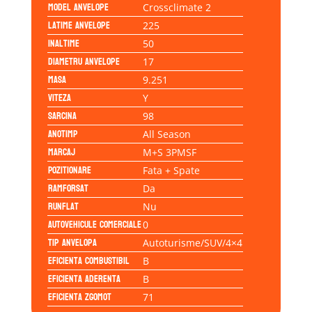
Model anvelope
Crossclimate 2
Latime anvelope
225
Inaltime
50
Diametru anvelope
17
Masa
9.251
Viteza
Y
Sarcina
98
Anotimp
All Season
Marcaj
M+S 3PMSF
Pozitionare
Fata + Spate
Ramforsat
Da
Runflat
Nu
Autovehicule comerciale
0
Tip anvelopa
Autoturisme/SUV/4×4
Eficienta Combustibil
B
Eficienta Aderenta
B
Eficienta Zgomot
71