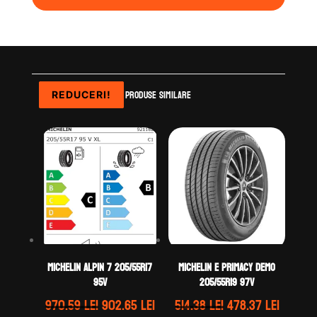
Produse similare
REDUCERI!
REDUCERI!
REDUCERI!
REDUCERI!
Michelin ALPIN 7 205/55R17
Michelin E PRIMACY DEMO
95V
205/55R19 97V
Prețul
Prețul
Prețul
Prețul
970.59
lei
902.65
lei
514.38
lei
478.37
lei