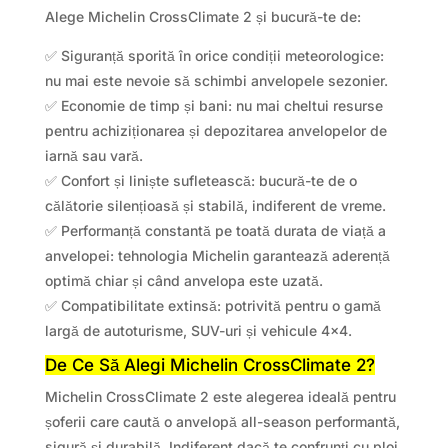
Alege Michelin CrossClimate 2 și bucură-te de:
✅ Siguranță sporită în orice condiții meteorologice:
nu mai este nevoie să schimbi anvelopele sezonier.
✅ Economie de timp și bani: nu mai cheltui resurse
pentru achiziționarea și depozitarea anvelopelor de
iarnă sau vară.
✅ Confort și liniște sufletească: bucură-te de o
călătorie silențioasă și stabilă, indiferent de vreme.
✅ Performanță constantă pe toată durata de viață a
anvelopei: tehnologia Michelin garantează aderență
optimă chiar și când anvelopa este uzată.
✅ Compatibilitate extinsă: potrivită pentru o gamă
largă de autoturisme, SUV-uri și vehicule 4×4.
De Ce Să Alegi Michelin CrossClimate 2?
Michelin CrossClimate 2 este alegerea ideală pentru
șoferii care caută o anvelopă all-season performantă,
sigură și durabilă. Indiferent dacă te confrunți cu ploi