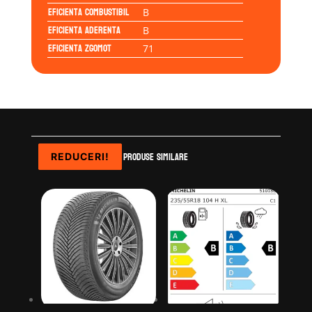
Eficienta Combustibil
B
Eficienta Aderenta
B
Eficienta Zgomot
71
Produse similare
REDUCERI!
REDUCERI!
REDUCERI!
REDUCERI!