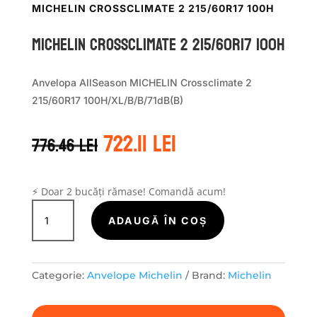
MICHELIN CROSSCLIMATE 2 215/60R17 100H
Michelin CROSSCLIMATE 2 215/60R17 100H
Anvelopa AllSeason MICHELIN Crossclimate 2
215/60R17 100H/XL/B/B/71dB(B)
Prețul
Prețul
722.11
lei
776.46
lei
inițial
curent
a
este:
fost:
722.11 lei.
776.46 lei.
⚡ Doar 2 bucăți rămase! Comandă acum!
Cantitate
Michelin
ADAUGĂ ÎN COȘ
CROSSCLIMATE
2
215/60R17
Categorie:
Anvelope Michelin
Brand:
Michelin
100H