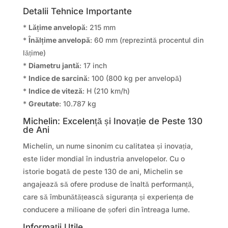
Detalii Tehnice Importante
*
Lățime anvelopă
: 215 mm
*
Înălțime anvelopă
: 60 mm (reprezintă procentul din
lățime)
*
Diametru jantă
: 17 inch
*
Indice de sarcină
: 100 (800 kg per anvelopă)
*
Indice de viteză
: H (210 km/h)
*
Greutate
: 10.787 kg
Michelin: Excelență și Inovație de Peste 130
de Ani
Michelin, un nume sinonim cu calitatea și inovația,
este lider mondial în industria anvelopelor. Cu o
istorie bogată de peste 130 de ani, Michelin se
angajează să ofere produse de înaltă performanță,
care să îmbunătățească siguranța și experiența de
conducere a milioane de șoferi din întreaga lume.
Informații Utile