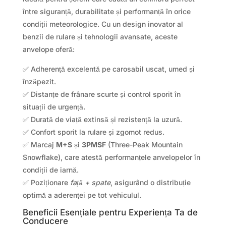
între siguranță, durabilitate și performanță în orice
condiții meteorologice. Cu un design inovator al
benzii de rulare și tehnologii avansate, aceste
anvelope oferă:
✅ Adherență excelentă pe carosabil uscat, umed și
înzăpezit.
✅ Distanțe de frânare scurte și control sporit în
situații de urgență.
✅ Durată de viață extinsă și rezistență la uzură.
✅ Confort sporit la rulare și zgomot redus.
✅ Marcaj
M+S
și
3PMSF
(Three-Peak Mountain
Snowflake), care atestă performanțele anvelopelor în
condiții de iarnă.
✅ Poziționare
față + spate
, asigurând o distribuție
optimă a aderenței pe tot vehiculul.
Beneficii Esențiale pentru Experiența Ta de
Conducere