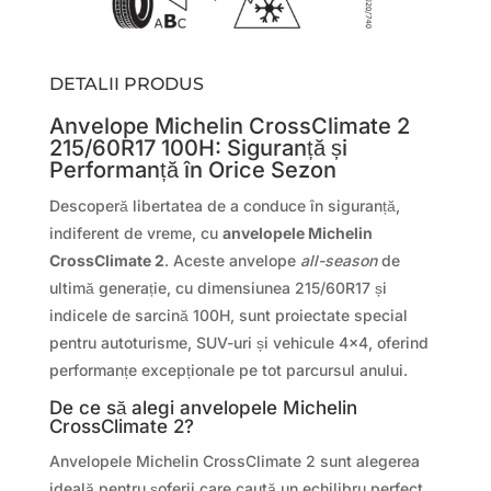
DETALII PRODUS
Anvelope Michelin CrossClimate 2
215/60R17 100H: Siguranță și
Performanță în Orice Sezon
Descoperă libertatea de a conduce în siguranță,
indiferent de vreme, cu
anvelopele Michelin
CrossClimate 2
. Aceste anvelope
all-season
de
ultimă generație, cu dimensiunea 215/60R17 și
indicele de sarcină 100H, sunt proiectate special
pentru autoturisme, SUV-uri și vehicule 4×4, oferind
performanțe excepționale pe tot parcursul anului.
De ce să alegi anvelopele Michelin
CrossClimate 2?
Anvelopele Michelin CrossClimate 2 sunt alegerea
ideală pentru șoferii care caută un echilibru perfect