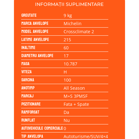
INFORMAȚII SUPLIMENTARE
Greutate
9 kg
Marca anvelope
Michelin
Model anvelope
Crossclimate 2
Latime anvelope
215
Inaltime
60
Diametru anvelope
17
Masa
10.787
Viteza
H
Sarcina
100
Anotimp
All Season
Marcaj
M+S 3PMSF
Pozitionare
Fata + Spate
Ramforsat
Da
Runflat
Nu
Autovehicule comerciale
0
Tip anvelopa
Autoturisme/SUV/4×4