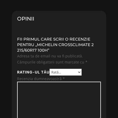
fost:
902.65 lei.
fost:
1155.90
917.65 lei.
1242.90 lei.
OPINII
FII PRIMUL CARE SCRII O RECENZIE
PENTRU „MICHELIN CROSSCLIMATE 2
215/60R17 100H”
Adresa ta de email nu va fi publicată.
Câmpurile obligatorii sunt marcate cu
*
RATING-UL TĂU
Recenzia dumneavoastră
*