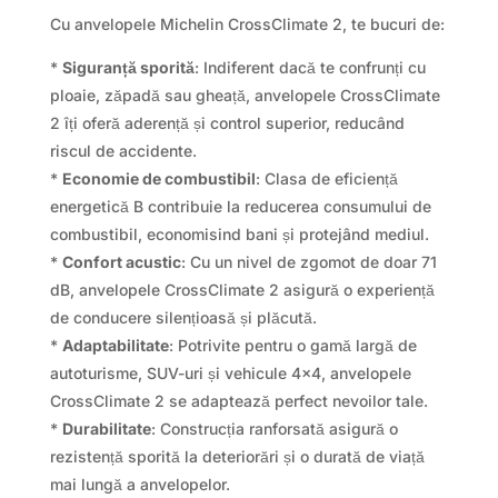
Cu anvelopele Michelin CrossClimate 2, te bucuri de:
*
Siguranță sporită
: Indiferent dacă te confrunți cu
ploaie, zăpadă sau gheață, anvelopele CrossClimate
2 îți oferă aderență și control superior, reducând
riscul de accidente.
*
Economie de combustibil
: Clasa de eficiență
energetică B contribuie la reducerea consumului de
combustibil, economisind bani și protejând mediul.
*
Confort acustic
: Cu un nivel de zgomot de doar 71
dB, anvelopele CrossClimate 2 asigură o experiență
de conducere silențioasă și plăcută.
*
Adaptabilitate
: Potrivite pentru o gamă largă de
autoturisme, SUV-uri și vehicule 4×4, anvelopele
CrossClimate 2 se adaptează perfect nevoilor tale.
*
Durabilitate
: Construcția ranforsată asigură o
rezistență sporită la deteriorări și o durată de viață
mai lungă a anvelopelor.