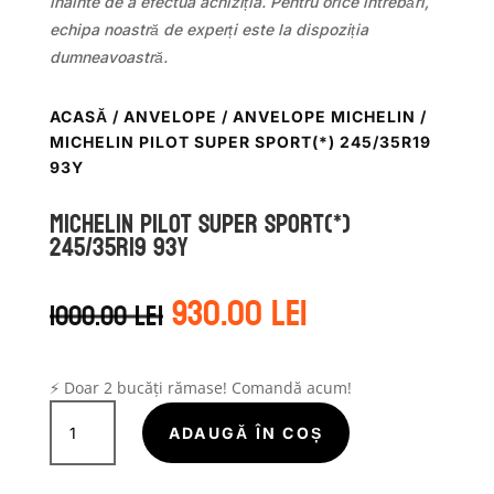
înainte de a efectua achiziția. Pentru orice întrebări,
echipa noastră de experți este la dispoziția
dumneavoastră.
ACASĂ
/
ANVELOPE
/
ANVELOPE MICHELIN
/
MICHELIN PILOT SUPER SPORT(*) 245/35R19
93Y
Michelin PILOT SUPER SPORT(*)
245/35R19 93Y
Prețul
Prețul
930.00
lei
1000.00
lei
inițial
curent
a
este:
fost:
930.00 lei.
1000.00 lei.
⚡ Doar 2 bucăți rămase! Comandă acum!
Cantitate
Michelin
ADAUGĂ ÎN COȘ
PILOT
SUPER