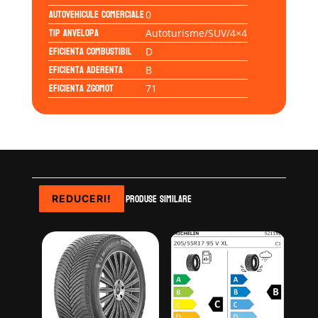
Autovehicule comerciale
0
Tip anvelopa
Autoturisme/SUV/4×4
Eficienta Combustibil
D
Eficienta Aderenta
B
Eficienta Zgomot
71
Produse similare
REDUCERI!
REDUCERI!
REDUCERI!
REDUCERI!