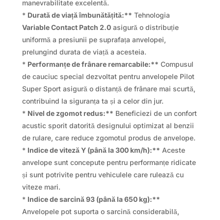
manevrabilitate excelentă.
*
Durată de viață îmbunătățită:**
Tehnologia
Variable Contact Patch 2.0
asigură o distribuție
uniformă a presiunii pe suprafața anvelopei,
prelungind durata de viață a acesteia.
*
Performanțe de frânare remarcabile:**
Compusul
de cauciuc special dezvoltat pentru anvelopele Pilot
Super Sport asigură o distanță de frânare mai scurtă,
contribuind la siguranța ta și a celor din jur.
*
Nivel de zgomot redus:**
Beneficiezi de un confort
acustic sporit datorită designului optimizat al benzii
de rulare, care reduce zgomotul produs de anvelope.
*
Indice de viteză Y (până la 300 km/h):**
Aceste
anvelope sunt concepute pentru performanțe ridicate
și sunt potrivite pentru vehiculele care rulează cu
viteze mari.
*
Indice de sarcină 93 (până la 650 kg):**
Anvelopele pot suporta o sarcină considerabilă,