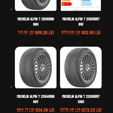
Michelin ALPIN 7 215/65R16
Michelin ALPIN 7 205/55R17
98H
95V
Prețul
Prețul
Prețul
Prețul
741.16
lei
689.28
lei
970.59
lei
902.65
lei
inițial
curent
inițial
curen
a
este:
a
este:
fost:
689.28 lei.
fost:
902.65 
741.16 lei.
970.59 lei.
Michelin ALPIN 7 235/45R18
Michelin ALPIN 7 225/65R17
98V
106H
Prețul
Prețul
Prețul
Prețu
964.71
lei
834.38
lei
1076.48
lei
1072.23
lei