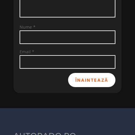
Nume
*
Email
*
ÎNAINTEAZĂ