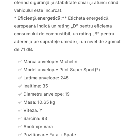
oferind siguranță și stabilitate chiar și atunci când
vehiculul este încărcat.
*
Eficiență energetică:**
Eticheta energetică
europeană indică un rating „D” pentru eficiența
consumului de combustibil, un rating „B” pentru
aderența pe suprafețe umede și un nivel de zgomot
de 71 dB.
✅ Marca anvelope: Michelin
✅ Model anvelope: Pilot Super Sport(*)
✅ Latime anvelope: 245
✅ Inaltime: 35
✅ Diametru anvelope: 19
✅ Masa: 10.65 kg
✅ Viteza: Y
✅ Sarcina: 93
✅ Anotimp: Vara
✅ Pozitionare: Fata + Spate