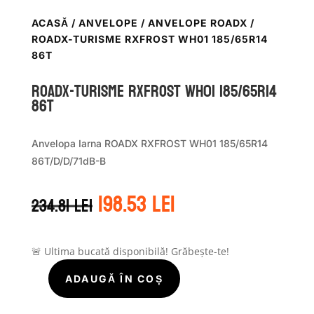
ACASĂ
/
ANVELOPE
/
ANVELOPE ROADX
/
ROADX-TURISME RXFROST WH01 185/65R14
86T
ROADX-TURISME RXFROST WH01 185/65R14
86T
Anvelopa Iarna ROADX RXFROST WH01 185/65R14
86T/D/D/71dB-B
Prețul
Prețul
198.53
lei
234.81
lei
inițial
curent
a
este:
fost:
198.53 lei.
234.81 lei.
🚨 Ultima bucată disponibilă! Grăbește-te!
ADAUGĂ ÎN COȘ
Cantitate
ROADX-