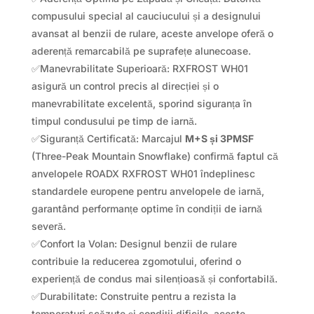
compusului special al cauciucului și a designului
avansat al benzii de rulare, aceste anvelope oferă o
aderență remarcabilă pe suprafețe alunecoase.
✅Manevrabilitate Superioară: RXFROST WH01
asigură un control precis al direcției și o
manevrabilitate excelentă, sporind siguranța în
timpul condusului pe timp de iarnă.
✅Siguranță Certificată: Marcajul
M+S și 3PMSF
(Three-Peak Mountain Snowflake) confirmă faptul că
anvelopele ROADX RXFROST WH01 îndeplinesc
standardele europene pentru anvelopele de iarnă,
garantând performanțe optime în condiții de iarnă
severă.
✅Confort la Volan: Designul benzii de rulare
contribuie la reducerea zgomotului, oferind o
experiență de condus mai silențioasă și confortabilă.
✅Durabilitate: Construite pentru a rezista la
temperaturi scăzute și condiții dificile, aceste