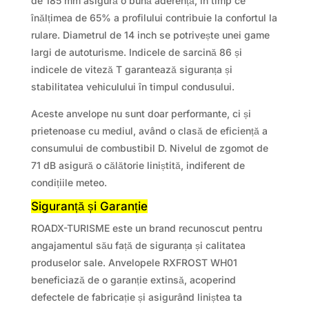
de 185 mm asigură o bună aderență, în timp ce
înălțimea de 65% a profilului contribuie la confortul la
rulare. Diametrul de 14 inch se potrivește unei game
largi de autoturisme. Indicele de sarcină 86 și
indicele de viteză T garantează siguranța și
stabilitatea vehiculului în timpul condusului.
Aceste anvelope nu sunt doar performante, ci și
prietenoase cu mediul, având o clasă de eficiență a
consumului de combustibil D. Nivelul de zgomot de
71 dB asigură o călătorie liniștită, indiferent de
condițiile meteo.
Siguranță și Garanție
ROADX-TURISME este un brand recunoscut pentru
angajamentul său față de siguranța și calitatea
produselor sale. Anvelopele RXFROST WH01
beneficiază de o garanție extinsă, acoperind
defectele de fabricație și asigurând liniștea ta