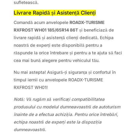
sufletească.
Livrare Rapidă și Asistență Clienți
Comandă acum anvelopele
ROADX-TURISME
RXFROST WH01 185/65R14 86T
și beneficiază de
livrare rapidă și asistență clienți dedicată. Echipa
noastră de experți este disponibilă pentru a
răspunde la orice întrebare și pentru a te ajuta să faci
cea mai bună alegere pentru vehiculul tău.
Nu mai astepta! Asigură-ți siguranța și confortul în
timpul iernii cu anvelopele ROADX-TURISME
RXFROST WH01!
Notă: Vă rugăm să verificați compatibilitatea
produsului cu modelul dumneavoastră de autoturism
înainte de a efectua achiziția. Pentru orice întrebări,
echipa noastră de experți este la dispoziția
dumneavoastră.