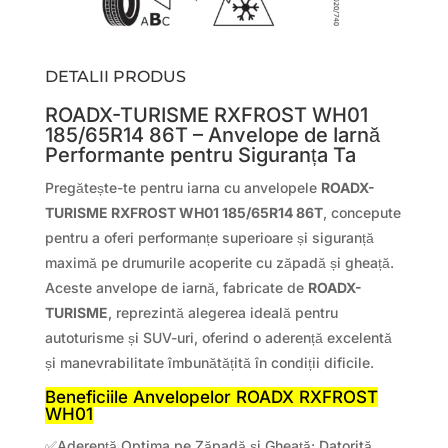
DETALII PRODUS
ROADX-TURISME RXFROST WH01
185/65R14 86T – Anvelope de Iarnă
Performante pentru Siguranța Ta
Pregătește-te pentru iarna cu anvelopele
ROADX-
TURISME RXFROST WH01 185/65R14 86T
, concepute
pentru a oferi performanțe superioare și siguranță
maximă pe drumurile acoperite cu zăpadă și gheață.
Aceste anvelope de iarnă, fabricate de
ROADX-
TURISME
, reprezintă alegerea ideală pentru
autoturisme și SUV-uri, oferind o aderență excelentă
și manevrabilitate îmbunătățită în condiții dificile.
Beneficiile Anvelopelor ROADX RXFROST
WH01
✅Aderență Optima pe Zăpadă și Gheață: Datorită