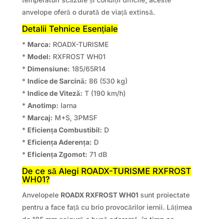
anvelope oferă o durată de viață extinsă.
Detalii Tehnice Esențiale
*
Marca:
ROADX-TURISME
*
Model:
RXFROST WH01
*
Dimensiune:
185/65R14
*
Indice de Sarcină:
86 (530 kg)
*
Indice de Viteză:
T (190 km/h)
*
Anotimp:
Iarna
*
Marcaj:
M+S, 3PMSF
*
Eficiența Combustibil:
D
*
Eficiența Aderența:
D
*
Eficiența Zgomot:
71 dB
De ce să Alegi ROADX-TURISME RXFROST
WH01?
Anvelopele
ROADX RXFROST WH01
sunt proiectate
pentru a face față cu brio provocărilor iernii. Lățimea