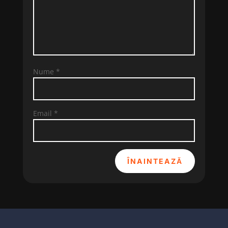
Nume
*
Email
*
ÎNAINTEAZĂ