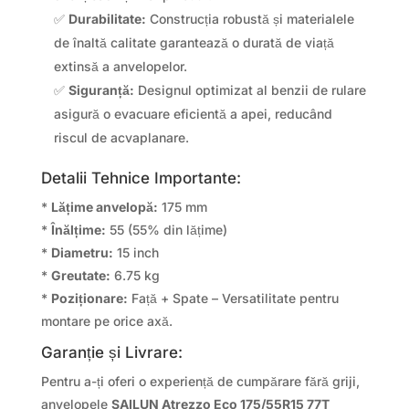
✅
Durabilitate:
Construcția robustă și materialele
de înaltă calitate garantează o durată de viață
extinsă a anvelopelor.
✅
Siguranță:
Designul optimizat al benzii de rulare
asigură o evacuare eficientă a apei, reducând
riscul de acvaplanare.
Detalii Tehnice Importante:
*
Lățime anvelopă:
175 mm
*
Înălțime:
55 (55% din lățime)
*
Diametru:
15 inch
*
Greutate:
6.75 kg
*
Poziționare:
Față + Spate – Versatilitate pentru
montare pe orice axă.
Garanție și Livrare:
Pentru a-ți oferi o experiență de cumpărare fără griji,
anvelopele
SAILUN Atrezzo Eco 175/55R15 77T