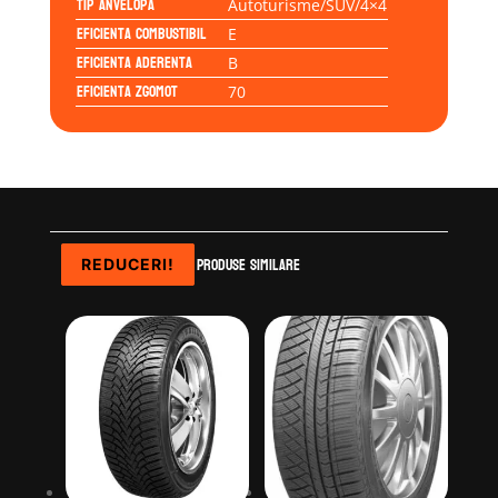
Tip anvelopa
Autoturisme/SUV/4×4
Eficienta Combustibil
E
Eficienta Aderenta
B
Eficienta Zgomot
70
Produse similare
REDUCERI!
REDUCERI!
REDUCERI!
REDUCERI!