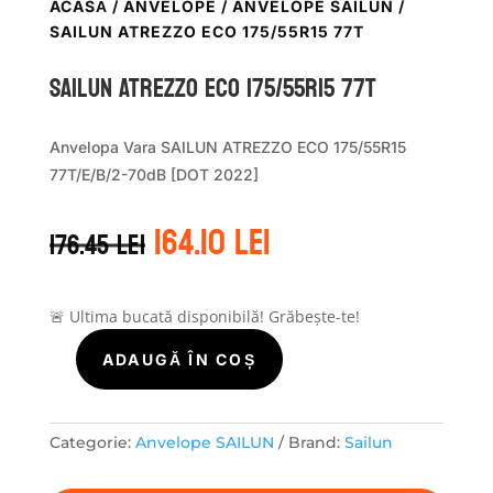
ACASĂ
/
ANVELOPE
/
ANVELOPE SAILUN
/
SAILUN ATREZZO ECO 175/55R15 77T
Sailun ATREZZO ECO 175/55R15 77T
Anvelopa Vara SAILUN ATREZZO ECO 175/55R15
77T/E/B/2-70dB [DOT 2022]
Prețul
Prețul
164.10
lei
176.45
lei
inițial
curent
a
este:
fost:
164.10 lei.
176.45 lei.
🚨 Ultima bucată disponibilă! Grăbește-te!
ADAUGĂ ÎN COȘ
Cantitate
Sailun
ATREZZO
ECO
Categorie:
Anvelope SAILUN
Brand:
Sailun
175/55R15