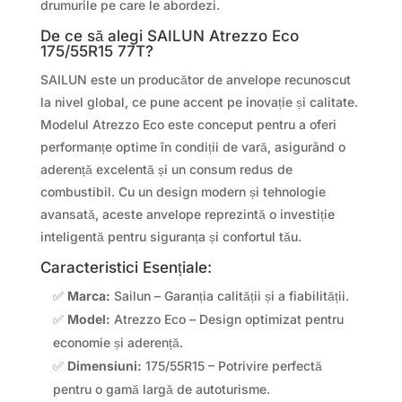
drumurile pe care le abordezi.
De ce să alegi SAILUN Atrezzo Eco
175/55R15 77T?
SAILUN este un producător de anvelope recunoscut
la nivel global, ce pune accent pe inovație și calitate.
Modelul Atrezzo Eco este conceput pentru a oferi
performanțe optime în condiții de vară, asigurând o
aderență excelentă și un consum redus de
combustibil. Cu un design modern și tehnologie
avansată, aceste anvelope reprezintă o investiție
inteligentă pentru siguranța și confortul tău.
Caracteristici Esențiale:
✅
Marca:
Sailun – Garanția calității și a fiabilității.
✅
Model:
Atrezzo Eco – Design optimizat pentru
economie și aderență.
✅
Dimensiuni:
175/55R15 – Potrivire perfectă
pentru o gamă largă de autoturisme.