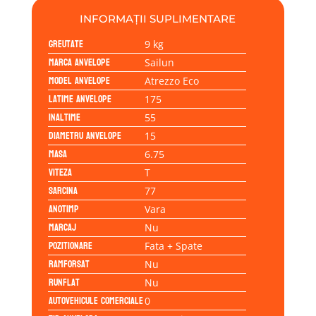
77T
INFORMAȚII SUPLIMENTARE
Greutate
9 kg
Marca anvelope
Sailun
Model anvelope
Atrezzo Eco
Latime anvelope
175
Inaltime
55
Diametru anvelope
15
Masa
6.75
Viteza
T
Sarcina
77
Anotimp
Vara
Marcaj
Nu
Pozitionare
Fata + Spate
Ramforsat
Nu
Runflat
Nu
Autovehicule comerciale
0