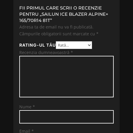
FII PRIMUL CARE SCRII O RECENZIE
PENTRU „SAILUN ICE BLAZER ALPINE+
165/70R14 81T”
Adresa ta de email nu va fi publicată.
Câmpurile obligatorii sunt marcate cu
*
RATING-UL TĂU
Recenzia dumneavoastră
*
Nume
*
Email
*