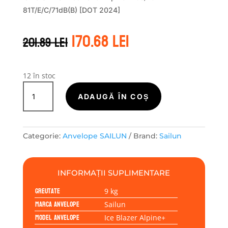
81T/E/C/71dB(B) [DOT 2024]
Prețul
Prețul
170.68
lei
201.89
lei
inițial
curent
a
este:
fost:
170.68 lei.
201.89 lei.
12 în stoc
Cantitate
Sailun
ADAUGĂ ÎN COȘ
ICE
BLAZER
ALPINE+
Categorie:
Anvelope SAILUN
Brand:
Sailun
165/70R14
81T
INFORMAȚII SUPLIMENTARE
Greutate
9 kg
Marca anvelope
Sailun
Model anvelope
Ice Blazer Alpine+