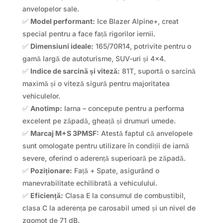
anvelopelor sale.
✅
Model performant:
Ice Blazer Alpine+, creat
special pentru a face față rigorilor iernii.
✅
Dimensiuni ideale:
165/70R14, potrivite pentru o
gamă largă de autoturisme, SUV-uri și 4×4.
✅
Indice de sarcină și viteză:
81T, suportă o sarcină
maximă și o viteză sigură pentru majoritatea
vehiculelor.
✅
Anotimp:
Iarna – concepute pentru a performa
excelent pe zăpadă, gheață și drumuri umede.
✅
Marcaj M+S 3PMSF:
Atestă faptul că anvelopele
sunt omologate pentru utilizare în condiții de iarnă
severe, oferind o aderență superioară pe zăpadă.
✅
Poziționare:
Față + Spate, asigurând o
manevrabilitate echilibrată a vehiculului.
✅
Eficiență:
Clasa E la consumul de combustibil,
clasa C la aderența pe carosabil umed și un nivel de
zgomot de 71 dB.