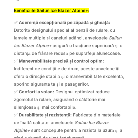
Beneficiile Sailun Ice Blazer Alpine+:
✅
Aderență excepțională pe zăpadă și gheață:
Datorită designului special al benzii de rulare, cu
lamele multiple și caneluri adânci, anvelopele
Sailun
Ice Blazer Alpine+
asigură o tracțiune superioară și o
distanță de frânare redusă pe suprafețe alunecoase.
✅
Manevrabilitate precisă și control optim:
Indiferent de condițiile de drum, aceste anvelope îți
oferă o direcție stabilă și o manevrabilitate excelentă,
sporind siguranța ta și a pasagerilor.
✅
Confort la volan:
Designul optimizat reduce
zgomotul la rulare, asigurând o călătorie mai
silențioasă și mai confortabilă.
✅
Durabilitate și rezistență:
Fabricate din materiale
de înaltă calitate, anvelopele
Sailun Ice Blazer
Alpine+
sunt concepute pentru a rezista la uzură și a
oferi o durată de viață îndelungată.