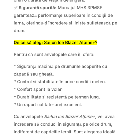
✅
Siguranță sporită:
Marcajul M+S 3PMSF
garantează performanțe superioare în condiții de
iarnă, oferindu-ți încredere și liniște sufletească pe
drum.
De ce să alegi Sailun Ice Blazer Alpine+?
Pentru că sunt anvelopele care îți oferă:
* Siguranță maximă pe drumurile acoperite cu
zăpadă sau gheață.
* Control și stabilitate în orice condiții meteo.
* Confort sporit la volan.
* Durabilitate și rezistență pe termen lung.
* Un raport calitate-preț excelent.
Cu anvelopele
Sailun Ice Blazer Alpine+
, vei avea
încredere să conduci în siguranță pe orice drum,
indiferent de capriciile iernii. Sunt alegerea ideală