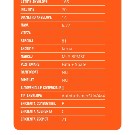
Latime anvelope
165
Inaltime
70
Diametru anvelope
14
Masa
6.77
Viteza
T
Sarcina
81
Anotimp
Iarna
Marcaj
M+S 3PMSF
Pozitionare
Fata + Spate
Ramforsat
Nu
Runflat
Nu
Autovehicule comerciale
0
Tip anvelopa
Autoturisme/SUV/4×4
Eficienta Combustibil
E
Eficienta Aderenta
C
Eficienta Zgomot
71