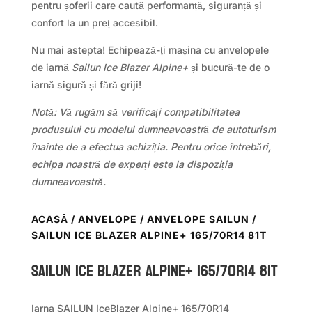
pentru șoferii care caută performanță, siguranță și
confort la un preț accesibil.
Nu mai astepta! Echipează-ți mașina cu anvelopele
de iarnă
Sailun Ice Blazer Alpine+
și bucură-te de o
iarnă sigură și fără griji!
Notă: Vă rugăm să verificați compatibilitatea
produsului cu modelul dumneavoastră de autoturism
înainte de a efectua achiziția. Pentru orice întrebări,
echipa noastră de experți este la dispoziția
dumneavoastră.
ACASĂ
/
ANVELOPE
/
ANVELOPE SAILUN
/
SAILUN ICE BLAZER ALPINE+ 165/70R14 81T
Sailun ICE BLAZER ALPINE+ 165/70R14 81T
Iarna SAILUN IceBlazer Alpine+ 165/70R14