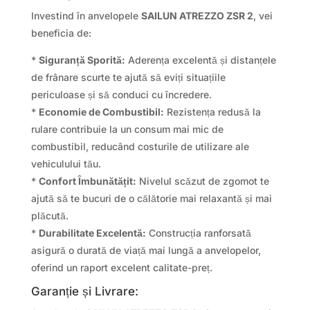
Investind în anvelopele
SAILUN ATREZZO ZSR 2
, vei
beneficia de:
*
Siguranță Sporită:
Aderența excelentă și distanțele
de frânare scurte te ajută să eviți situațiile
periculoase și să conduci cu încredere.
*
Economie de Combustibil:
Rezistența redusă la
rulare contribuie la un consum mai mic de
combustibil, reducând costurile de utilizare ale
vehiculului tău.
*
Confort Îmbunătățit:
Nivelul scăzut de zgomot te
ajută să te bucuri de o călătorie mai relaxantă și mai
plăcută.
*
Durabilitate Excelentă:
Construcția ranforsată
asigură o durată de viață mai lungă a anvelopelor,
oferind un raport excelent calitate-preț.
Garanție și Livrare: