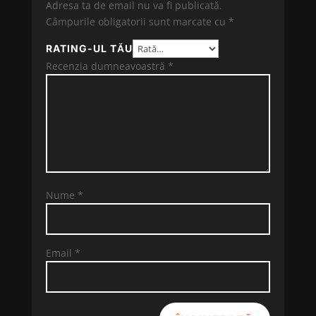
Adresa ta de email nu va fi publicată.
Câmpurile obligatorii sunt marcate cu
*
RATING-UL TĂU
Recenzia dumneavoastră
*
Nume
*
Email
*