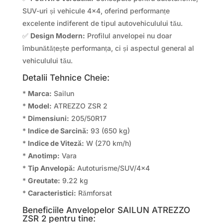
SUV-uri și vehicule 4×4, oferind performanțe
excelente indiferent de tipul autovehiculului tău.
✅
Design Modern:
Profilul anvelopei nu doar
îmbunătățește performanța, ci și aspectul general al
vehiculului tău.
Detalii Tehnice Cheie:
*
Marca:
Sailun
*
Model:
ATREZZO ZSR 2
*
Dimensiuni:
205/50R17
*
Indice de Sarcină:
93 (650 kg)
*
Indice de Viteză:
W (270 km/h)
*
Anotimp:
Vara
*
Tip Anvelopă:
Autoturisme/SUV/4×4
*
Greutate:
9.22 kg
*
Caracteristici:
Rămforsat
Beneficiile Anvelopelor SAILUN ATREZZO
ZSR 2 pentru tine: