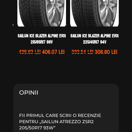
Sailun ICE BLAZER ALPINE EVO1
Sailun ICE BLAZER ALPINE EVO1
215/65R17 99V
225/45R17 94V
Prețul
Prețul
Prețul
Prețul
436.63
lei
406.07
lei
333.54
lei
306.80
lei
inițial
curent
inițial
curen
a
este:
a
este:
fost:
406.07 lei.
fost:
306.80 
436.63 lei.
333.54 lei.
OPINII
FII PRIMUL CARE SCRII O RECENZIE
PENTRU „SAILUN ATREZZO ZSR2
205/50R17 93W”