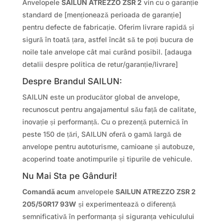
Anvelopele
SAILUN ATREZZO ZSR 2
vin cu o garanție
standard de [menționează perioada de garanție]
pentru defecte de fabricație. Oferim livrare rapidă și
sigură în toată țara, astfel încât să te poți bucura de
noile tale anvelope cât mai curând posibil. [adauga
detalii despre politica de retur/garanție/livrare]
Despre Brandul SAILUN:
SAILUN este un producător global de anvelope,
recunoscut pentru angajamentul său față de calitate,
inovație și performanță. Cu o prezență puternică în
peste 150 de țări, SAILUN oferă o gamă largă de
anvelope pentru autoturisme, camioane și autobuze,
acoperind toate anotimpurile și tipurile de vehicule.
Nu Mai Sta pe Gânduri!
Comandă acum
anvelopele
SAILUN ATREZZO ZSR 2
205/50R17 93W
și experimentează o diferență
semnificativă în performanța și siguranța vehiculului