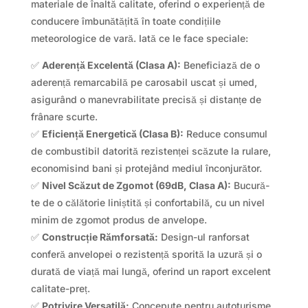
materiale de înaltă calitate, oferind o experiență de
conducere îmbunătățită în toate condițiile
meteorologice de vară. Iată ce le face speciale:
✅
Aderență Excelentă (Clasa A):
Beneficiază de o
aderență remarcabilă pe carosabil uscat și umed,
asigurând o manevrabilitate precisă și distanțe de
frânare scurte.
✅
Eficiență Energetică (Clasa B):
Reduce consumul
de combustibil datorită rezistenței scăzute la rulare,
economisind bani și protejând mediul înconjurător.
✅
Nivel Scăzut de Zgomot (69dB, Clasa A):
Bucură-
te de o călătorie liniștită și confortabilă, cu un nivel
minim de zgomot produs de anvelope.
✅
Construcție Rămforsată:
Design-ul ranforsat
conferă anvelopei o rezistență sporită la uzură și o
durată de viață mai lungă, oferind un raport excelent
calitate-preț.
✅
Potrivire Versatilă:
Concepute pentru autoturisme,