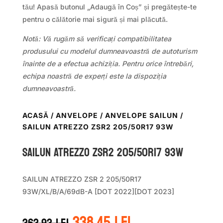
tău! Apasă butonul „Adaugă în Coș” și pregătește-te
pentru o călătorie mai sigură și mai plăcută.
Notă: Vă rugăm să verificați compatibilitatea
produsului cu modelul dumneavoastră de autoturism
înainte de a efectua achiziția. Pentru orice întrebări,
echipa noastră de experți este la dispoziția
dumneavoastră.
ACASĂ
/
ANVELOPE
/
ANVELOPE SAILUN
/
SAILUN ATREZZO ZSR2 205/50R17 93W
Sailun ATREZZO ZSR2 205/50R17 93W
SAILUN ATREZZO ZSR 2 205/50R17
93W/XL/B/A/69dB-A [DOT 2022][DOT 2023]
Prețul
Prețul
338.45
lei