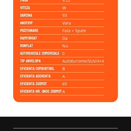
Masa
9.22
Viteza
W
Sarcina
93
Anotimp
Vara
Pozitionare
Fata + Spate
Ramforsat
Da
Runflat
Nu
Autovehicule comerciale
0
Tip anvelopa
Autoturisme/SUV/4×4
Eficienta Combustibil
B
Eficienta Aderenta
A
Eficienta Zgomot
69
Eficienta Nr. Unde Zgomot
A