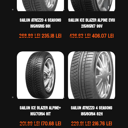
Sailun ATREZZO 4 SEASONS
Sailun ICE BLAZER ALPINE EVO1
195/65R15 91H
215/65R17 99V
Prețul
Prețul
Prețul
Prețul
268.89
lei
235.18
lei
436.63
lei
406.07
lei
inițial
curent
inițial
curen
a
este:
a
este:
fost:
235.18 lei.
fost:
406.07 
268.89 lei.
436.63 lei.
Sailun ICE BLAZER ALPINE+
Sailun ATREZZO 4 SEASONS
165/70R14 81T
185/60R14 82H
Prețul
Prețul
Prețul
Prețul
201.89
lei
170.68
lei
229.91
lei
216.76
lei