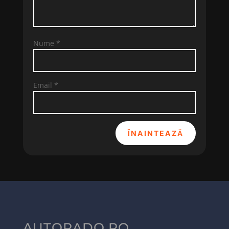
Nume
*
Email
*
ÎNAINTEAZĂ
AUTORADO.RO