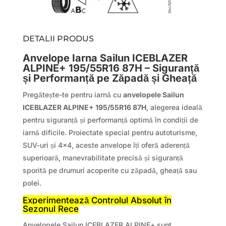
DETALII PRODUS
Anvelope Iarna Sailun ICEBLAZER
ALPINE+ 195/55R16 87H – Siguranță
și Performanță pe Zăpadă și Gheață
Pregătește-te pentru iarnă cu
anvelopele Sailun
ICEBLAZER ALPINE+ 195/55R16 87H
, alegerea ideală
pentru siguranță și performanță optimă în condiții de
iarnă dificile. Proiectate special pentru autoturisme,
SUV-uri și 4×4, aceste anvelope îți oferă aderență
superioară, manevrabilitate precisă și siguranță
sporită pe drumuri acoperite cu zăpadă, gheață sau
polei.
Experimentează Controlul Absolut în
Sezonul Rece
Anvelopele Sailun ICEBLAZER ALPINE+ sunt