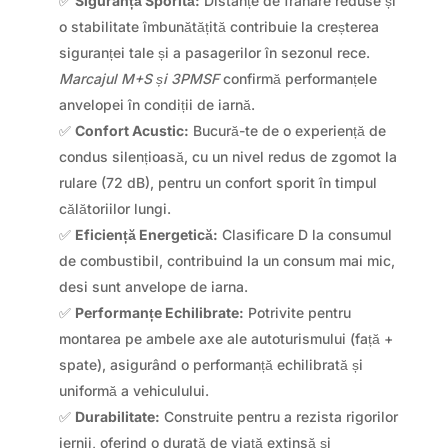
✅
Siguranță Sporită:
Distanțe de frânare reduse și
o stabilitate îmbunătățită contribuie la creșterea
siguranței tale și a pasagerilor în sezonul rece.
Marcajul M+S și 3PMSF
confirmă performanțele
anvelopei în condiții de iarnă.
✅
Confort Acustic:
Bucură-te de o experiență de
condus silențioasă, cu un nivel redus de zgomot la
rulare (72 dB), pentru un confort sporit în timpul
călătoriilor lungi.
✅
Eficiență Energetică:
Clasificare D la consumul
de combustibil, contribuind la un consum mai mic,
desi sunt anvelope de iarna.
✅
Performanțe Echilibrate:
Potrivite pentru
montarea pe ambele axe ale autoturismului (față +
spate), asigurând o performanță echilibrată și
uniformă a vehiculului.
✅
Durabilitate:
Construite pentru a rezista rigorilor
iernii, oferind o durată de viață extinsă și