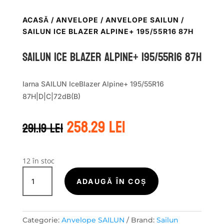
ACASĂ
/
ANVELOPE
/
ANVELOPE SAILUN
/
SAILUN ICE BLAZER ALPINE+ 195/55R16 87H
Sailun ICE BLAZER ALPINE+ 195/55R16 87H
Iarna SAILUN IceBlazer Alpine+ 195/55R16
87H|D|C|72dB(B)
Prețul
Prețul
258.29
lei
291.19
lei
inițial
curent
a
este:
fost:
258.29 lei.
291.19 lei.
12 în stoc
Cantitate
Sailun
ADAUGĂ ÎN COȘ
ICE
BLAZER
ALPINE+
Categorie:
Anvelope SAILUN
Brand:
Sailun