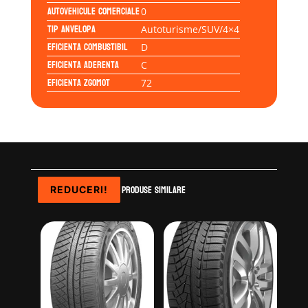
Autovehicule comerciale
0
Tip anvelopa
Autoturisme/SUV/4×4
Eficienta Combustibil
D
Eficienta Aderenta
C
Eficienta Zgomot
72
Produse similare
REDUCERI!
REDUCERI!
REDUCERI!
REDUCERI!