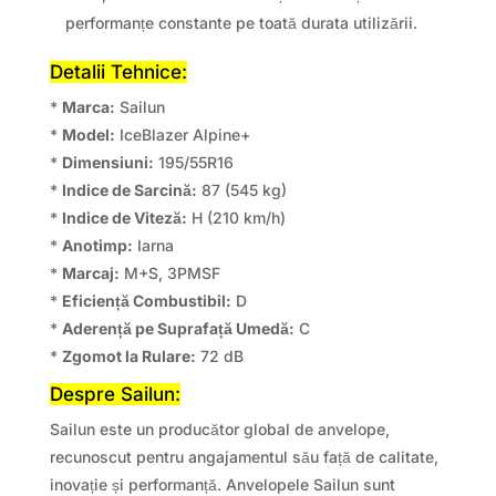
performanțe constante pe toată durata utilizării.
Detalii Tehnice:
*
Marca:
Sailun
*
Model:
IceBlazer Alpine+
*
Dimensiuni:
195/55R16
*
Indice de Sarcină:
87 (545 kg)
*
Indice de Viteză:
H (210 km/h)
*
Anotimp:
Iarna
*
Marcaj:
M+S, 3PMSF
*
Eficiență Combustibil:
D
*
Aderență pe Suprafață Umedă:
C
*
Zgomot la Rulare:
72 dB
Despre Sailun:
Sailun este un producător global de anvelope,
recunoscut pentru angajamentul său față de calitate,
inovație și performanță. Anvelopele Sailun sunt