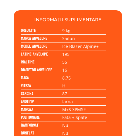
195/55R16
87H
INFORMAȚII SUPLIMENTARE
Greutate
9 kg
Marca anvelope
Sailun
Model anvelope
Ice Blazer Alpine+
Latime anvelope
195
Inaltime
55
Diametru anvelope
16
Masa
8.75
Viteza
H
Sarcina
87
Anotimp
Iarna
Marcaj
M+S 3PMSF
Pozitionare
Fata + Spate
Ramforsat
Nu
Runflat
Nu