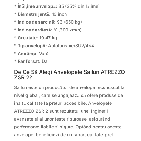
*
Înălțime anvelopă:
35 (35% din lățime)
*
Diametru jantă:
19 inch
*
Indice de sarcină:
93 (650 kg)
*
Indice de viteză:
Y (300 km/h)
*
Greutate:
10.47 kg
*
Tip anvelopă:
Autoturisme/SUV/4×4
*
Anotimp:
Vară
*
Ranforsat:
Da
De Ce Să Alegi Anvelopele Sailun ATREZZO
ZSR 2?
Sailun este un producător de anvelope recunoscut la
nivel global, care se angajează să ofere produse de
înaltă calitate la prețuri accesibile. Anvelopele
ATREZZO ZSR 2 sunt rezultatul unei inginerii
avansate și al unor teste riguroase, asigurând
performanțe fiabile și sigure. Optând pentru aceste
anvelope, beneficiezi de un raport calitate-preț