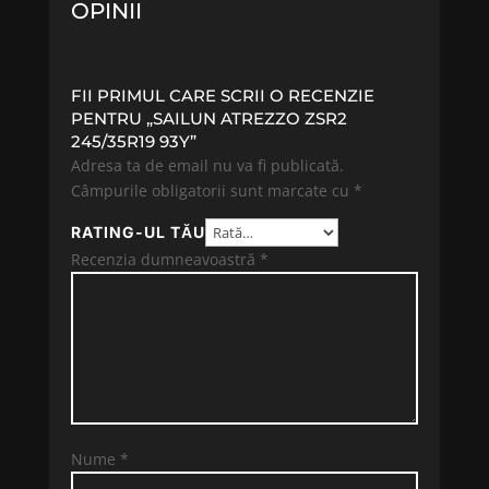
OPINII
FII PRIMUL CARE SCRII O RECENZIE
PENTRU „SAILUN ATREZZO ZSR2
245/35R19 93Y”
Adresa ta de email nu va fi publicată.
Câmpurile obligatorii sunt marcate cu
*
RATING-UL TĂU
Recenzia dumneavoastră
*
Nume
*