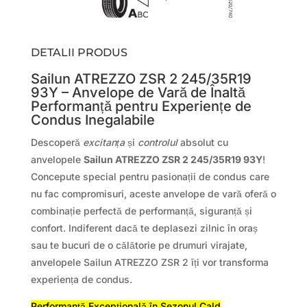
DETALII PRODUS
Sailun ATREZZO ZSR 2 245/35R19
93Y – Anvelope de Vară de Înaltă
Performanță pentru Experiențe de
Condus Inegalabile
Descoperă
excitanța
și
controlul
absolut cu
anvelopele
Sailun ATREZZO ZSR 2 245/35R19 93Y
!
Concepute special pentru pasionații de condus care
nu fac compromisuri, aceste anvelope de vară oferă o
combinație perfectă de performanță, siguranță și
confort. Indiferent dacă te deplasezi zilnic în oraș
sau te bucuri de o călătorie pe drumuri virajate,
anvelopele Sailun ATREZZO ZSR 2 îți vor transforma
experiența de condus.
Performanță Excepțională în Sezonul Cald