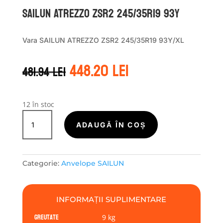
Sailun ATREZZO ZSR2 245/35R19 93Y
Vara SAILUN ATREZZO ZSR2 245/35R19 93Y/XL
Prețul
Prețul
448.20
lei
481.94
lei
inițial
curent
a
este:
fost:
448.20 lei.
481.94 lei.
12 în stoc
Cantitate
Sailun
ADAUGĂ ÎN COȘ
ATREZZO
ZSR2
245/35R19
Categorie:
Anvelope SAILUN
93Y
INFORMAȚII SUPLIMENTARE
Greutate
9 kg