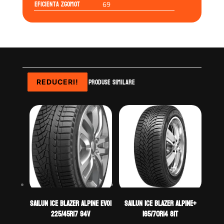
Eficienta Zgomot
69
Produse similare
REDUCERI!
REDUCERI!
REDUCERI!
REDUCERI!
Sailun ICE BLAZER ALPINE EVO1
Sailun ICE BLAZER ALPINE+
225/45R17 94V
165/70R14 81T