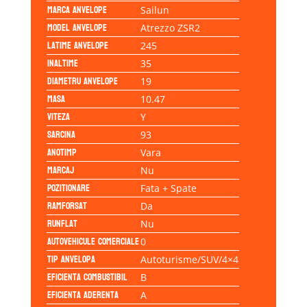
Marca anvelope
Sailun
Model anvelope
Atrezzo ZSR2
Latime anvelope
245
Inaltime
35
Diametru anvelope
19
Masa
10.47
Viteza
Y
Sarcina
93
Anotimp
Vara
Marcaj
Nu
Pozitionare
Fata + Spate
Ramforsat
Da
Runflat
Nu
Autovehicule comerciale
0
Tip anvelopa
Autoturisme/SUV/4×4
Eficienta Combustibil
B
Eficienta Aderenta
A