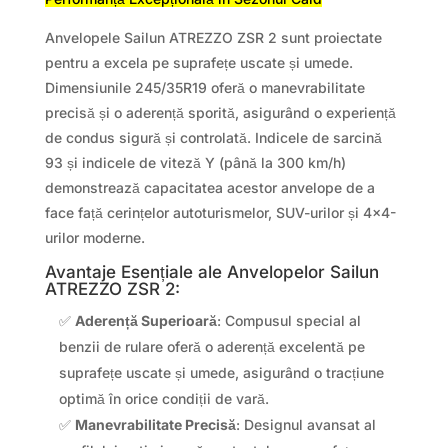
Anvelopele Sailun ATREZZO ZSR 2 sunt proiectate
pentru a excela pe suprafețe uscate și umede.
Dimensiunile 245/35R19 oferă o manevrabilitate
precisă și o aderență sporită, asigurând o experiență
de condus sigură și controlată. Indicele de sarcină
93 și indicele de viteză Y (până la 300 km/h)
demonstrează capacitatea acestor anvelope de a
face față cerințelor autoturismelor, SUV-urilor și 4×4-
urilor moderne.
Avantaje Esențiale ale Anvelopelor Sailun
ATREZZO ZSR 2:
✅
Aderență Superioară
: Compusul special al
benzii de rulare oferă o aderență excelentă pe
suprafețe uscate și umede, asigurând o tracțiune
optimă în orice condiții de vară.
✅
Manevrabilitate Precisă
: Designul avansat al