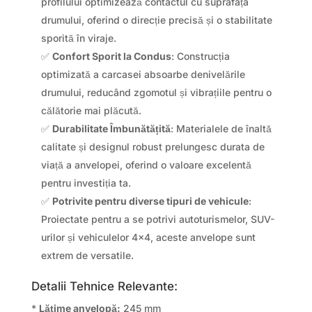
profilului optimizează contactul cu suprafața
drumului, oferind o direcție precisă și o stabilitate
sporită în viraje.
✅
Confort Sporit la Condus
: Construcția
optimizată a carcasei absoarbe denivelările
drumului, reducând zgomotul și vibrațiile pentru o
călătorie mai plăcută.
✅
Durabilitate Îmbunătățită
: Materialele de înaltă
calitate și designul robust prelungesc durata de
viață a anvelopei, oferind o valoare excelentă
pentru investiția ta.
✅
Potrivite pentru diverse tipuri de vehicule
:
Proiectate pentru a se potrivi autoturismelor, SUV-
urilor și vehiculelor 4×4, aceste anvelope sunt
extrem de versatile.
Detalii Tehnice Relevante:
*
Lățime anvelopă:
245 mm