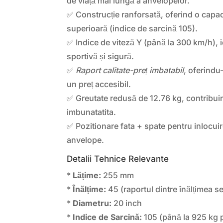
de viață mai lungă a anvelopelor.
✅ Construcție ranforsată, oferind o capac
superioară (indice de sarcină 105).
✅ Indice de viteză Y (până la 300 km/h),
sportivă și sigură.
✅
Raport calitate-preț imbatabil
, oferindu
un preț accesibil.
✅ Greutate redusă de 12.76 kg, contribuin
imbunatatita.
✅ Pozitionare fata + spate pentru inlocui
anvelope.
Detalii Tehnice Relevante
*
Lățime:
255 mm
*
Înălțime:
45 (raportul dintre înălțimea sec
*
Diametru:
20 inch
*
Indice de Sarcină:
105 (până la 925 kg 