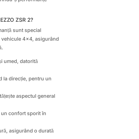
REZZO ZSR 2?
manță sunt special
i vehicule 4×4, asigurând
ă.
și umed, datorită
 la direcție, pentru un
tățește aspectul general
 un confort sporit în
zură, asigurând o durată