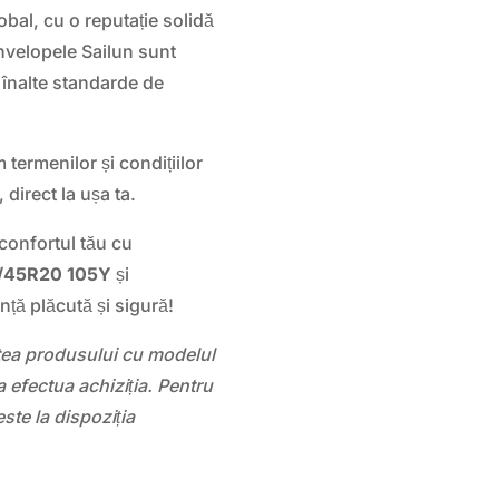
bal, cu o reputație solidă
Anvelopele Sailun sunt
i înalte standarde de
termenilor și condițiilor
 direct la ușa ta.
 confortul tău cu
/45R20 105Y
și
nță plăcută și sigură!
atea produsului cu modelul
 efectua achiziția. Pentru
este la dispoziția