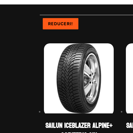
REDUCERI!
REDUCERI!
REDUCERI!
REDUCERI!
Sailun ICEBLAZER ALPINE+
Sa