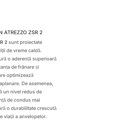
LUN ATREZZO ZSR 2
R 2
sunt proiectate
iții de vreme caldă.
gură o aderență superioară
anța de frânare și
are optimizează
vaplanare. De asemenea,
ă un nivel redus de
ență de condus mai
ră o durabilitate crescută
e viață a anvelopelor.