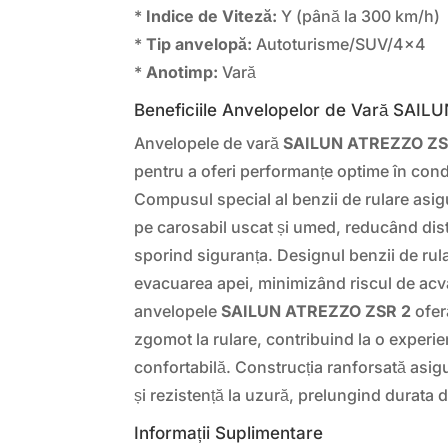
*
Indice de Viteză:
Y (până la 300 km/h)
*
Tip anvelopă:
Autoturisme/SUV/4×4
*
Anotimp:
Vară
Beneficiile Anvelopelor de Vară SAI
Anvelopele de vară
SAILUN ATREZZO ZS
pentru a oferi performanțe optime în cond
Compusul special al benzii de rulare asi
pe carosabil uscat și umed, reducând dist
sporind siguranța. Designul benzii de rul
evacuarea apei, minimizând riscul de ac
anvelopele
SAILUN ATREZZO ZSR 2
ofer
zgomot la rulare, contribuind la o experi
confortabilă. Construcția ranforsată asigu
și rezistență la uzură, prelungind durata d
Informații Suplimentare