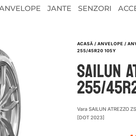
ANVELOPE
JANTE
SENZORI
ACCE
ACASĂ
/
ANVELOPE
/
AN
255/45R20 105Y
Sailun A
255/45R
Vara SAILUN ATREZZO Z
[DOT 2023]
P