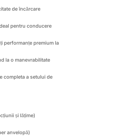
itate de încărcare
 ideal pentru conducere
-ți performanțe premium la
d la o manevrabilitate
re completa a setului de
țiunii și lățime)
per anvelopă)