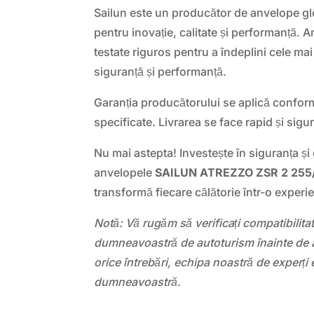
Sailun este un producător de anvelope glo
pentru inovație, calitate și performanță. 
testate riguros pentru a îndeplini cele ma
siguranță și performanță.
Garanția producătorului se aplică conform 
specificate. Livrarea se face rapid și sigur,
Nu mai astepta! Investește în siguranța și
anvelopele
SAILUN ATREZZO ZSR 2 255
transformă fiecare călătorie într-o experie
Notă: Vă rugăm să verificați compatibilit
dumneavoastră de autoturism înainte de a
orice întrebări, echipa noastră de experți 
dumneavoastră.