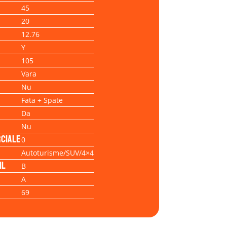
45
20
12.76
Y
105
Vara
Nu
Fata + Spate
Da
Nu
ciale
0
Autoturisme/SUV/4×4
il
B
A
69