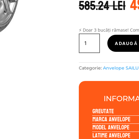
4
i
585.24
lei
a
f
5
⚡ Doar 3 bucăți rămase! Co
Cantitate
Sailun
ADAUGĂ 
ATREZZO
ZSR2
255/45R20
Categorie:
Anvelope SAIL
105Y
INFORMA
Greutate
Marca anvelope
Model anvelope
Latime anvelope