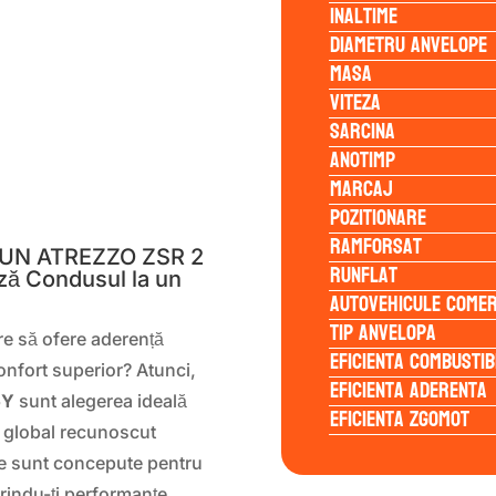
Inaltime
Diametru anvelope
Masa
Viteza
Sarcina
Anotimp
Marcaj
S
Pozitionare
Ramforsat
ILUN ATREZZO ZSR 2
Runflat
ă Condusul la un
Autovehicule comer
Tip anvelopa
re să ofere aderență
Eficienta Combustib
onfort superior? Atunci,
Eficienta Aderenta
5Y
sunt alegerea ideală
Eficienta Zgomot
 global recunoscut
ope sunt concepute pentru
rindu-ți performanțe