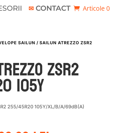
SORII
CONTACT
Articole 0
VELOPE SAILUN
/ SAILUN ATREZZO ZSR2
TREZZO ZSR2
20 105Y
SR2 255/45R20 105Y/XL/B/A/69dB(A)
rețul
Prețul