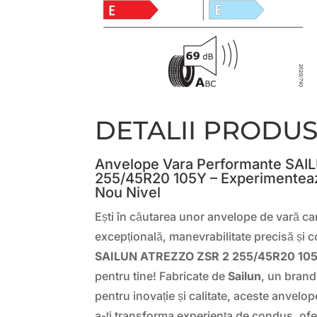
DETALII PRODU
Anvelope Vara Performante SA
255/45R20 105Y – Experimenteaz
Nou Nivel
Ești în căutarea unor anvelope de vară ca
excepțională, manevrabilitate precisă și c
SAILUN ATREZZO ZSR 2 255/45R20 10
pentru tine! Fabricate de
Sailun
, un brand
pentru inovație și calitate, aceste anvel
a-ți transforma experiența de condus, ofe