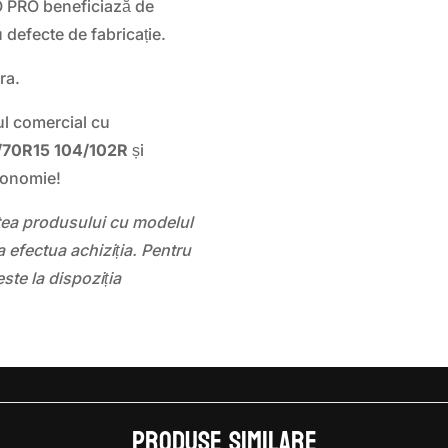
PRO beneficiază de
 defecte de fabricație.
ra.
ul comercial cu
/70R15 104/102R
și
conomie!
atea produsului cu modelul
 efectua achiziția. Pentru
este la dispoziția
Produse similare