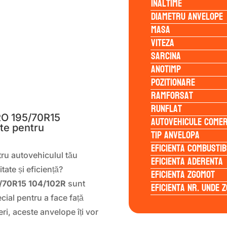
Inaltime
Diametru anvelope
Masa
Viteza
Sarcina
Anotimp
Pozitionare
S
Ramforsat
Runflat
O 195/70R15
Autovehicule comer
ate pentru
Tip anvelopa
Eficienta Combustib
ru autovehiculul tău
Eficienta Aderenta
tate și eficiență?
Eficienta Zgomot
/70R15 104/102R
sunt
Eficienta Nr. Unde 
cial pentru a face față
ri, aceste anvelope îți vor