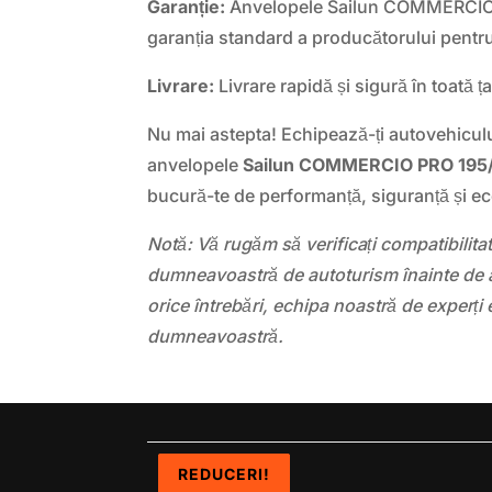
Garanție:
Anvelopele Sailun COMMERCIO 
garanția standard a producătorului pentru
Livrare:
Livrare rapidă și sigură în toată ța
Nu mai astepta! Echipează-ți autovehicul
anvelopele
Sailun COMMERCIO PRO 195
bucură-te de performanță, siguranță și e
Notă: Vă rugăm să verificați compatibilit
dumneavoastră de autoturism înainte de a
orice întrebări, echipa noastră de experți 
dumneavoastră.
REDUCERI!
REDUCERI!
REDUCERI!
REDUCERI!