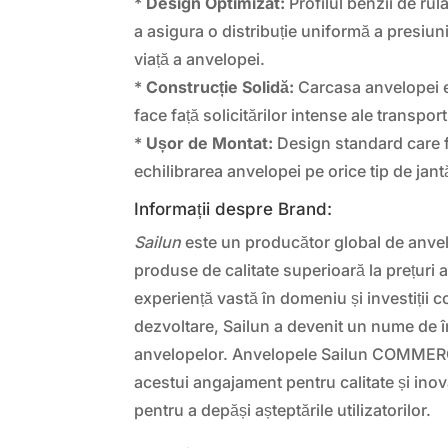
*
Design Optimizat:
Profilul benzii de ru
a asigura o distribuție uniformă a presiun
viață a anvelopei.
*
Construcție Solidă:
Carcasa anvelopei e
face față solicitărilor intense ale transpor
*
Ușor de Montat:
Design standard care f
echilibrarea anvelopei pe orice tip de jan
Informații despre Brand:
Sailun
este un producător global de anvelo
produse de calitate superioară la prețuri 
experiență vastă în domeniu și investiții c
dezvoltare, Sailun a devenit un nume de î
anvelopelor. Anvelopele Sailun COMMERC
acestui angajament pentru calitate și inov
pentru a depăși așteptările utilizatorilor.