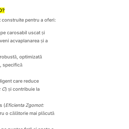
O?
onstruite pentru a oferi:
pe carosabil uscat și
eveni acvaplanarea și a
robustă, optimizată
i, specifică
ligent care reduce
: C
) și contribuie la
s (
Eficienta Zgomot:
ru o călătorie mai plăcută