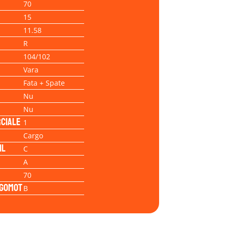
70
15
11.58
R
104/102
Vara
Fata + Spate
Nu
Nu
ciale
1
Cargo
il
C
A
70
Zgomot
B