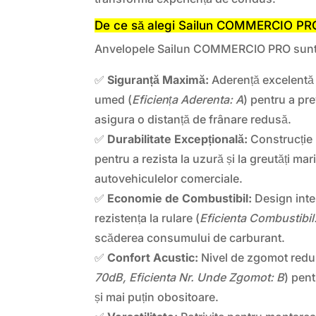
De ce să alegi Sailun COMMERCIO PR
Anvelopele Sailun COMMERCIO PRO sunt c
✅
Siguranță Maximă:
Aderență excelentă 
umed (
Eficiența Aderenta: A
) pentru a pr
asigura o distanță de frânare redusă.
✅
Durabilitate Excepțională:
Construcție 
pentru a rezista la uzură și la greutăți mar
autovehiculelor comerciale.
✅
Economie de Combustibil:
Design inte
rezistența la rulare (
Eficienta Combustibil
scăderea consumului de carburant.
✅
Confort Acustic:
Nivel de zgomot redu
70dB, Eficienta Nr. Unde Zgomot: B
) pent
și mai puțin obositoare.