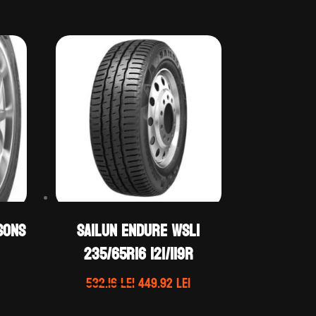
SONS
Sailun ENDURE WSL1
235/65R16 121/119R
Prețul
Prețul
Prețul
532.16
lei
449.92
lei
curent
inițial
curent