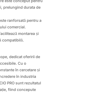
lare este conceput pentru
ii, prelungind durata de
ste ranforsată pentru a
tului comercial.
acilitează montarea și
tă compatibilă.
pe, dedicat oferirii de
accesibile. Cu o
onstante în cercetare și
ncredere în industria
IO PRO sunt rezultatul
ație, fiind concepute