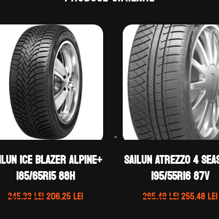
ilun ICE BLAZER ALPINE+
Sailun ATREZZO 4 SEA
185/65R15 88H
195/55R16 87V
Prețul
Prețul
Prețul
245.33
lei
206.25
lei
265.49
lei
255.48
lei
inițial
curent
inițial