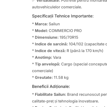
✅
Versatilitate:
Potrivite pentru montarea 
autovehiculelor comerciale.
Specificații Tehnice Importante:
*
Marca:
Sailun
*
Model:
COMMERCIO PRO
*
Dimensiune:
195/70R15
*
Indice de sarcină:
104/102 (capacitate d
*
Indice de viteză:
R (până la 170 km/h)
*
Anotimp:
Vara
*
Tip anvelopă:
Cargo (special concepute
comerciale)
*
Greutate:
11.58 kg
Beneficii Adiționale:
*
Fiabilitate Sailun:
Brand recunoscut pent
calitate-preț și tehnologia inovatoare.