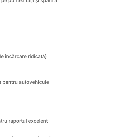
pe puntea față și spate a
e încărcare ridicată)
 pentru autovehicule
ru raportul excelent