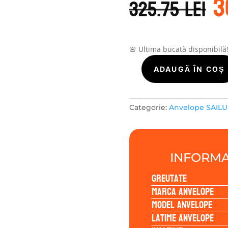
3
i
325.75
lei
a
f
3
🚨 Ultima bucată disponibilă
Cantitate
ADAUGĂ ÎN COȘ
Sailun
COMMERCIO
PRO
Categorie:
Anvelope SAIL
195/70R15
104/102R
INFORMA
Greutate
Marca anvelope
Model anvelope
Latime anvelope