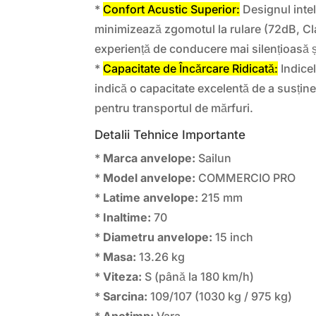
*
Confort Acustic Superior:
Designul intel
minimizează zgomotul la rulare (72dB, Cl
experiență de conducere mai silențioasă ș
*
Capacitate de Încărcare Ridicată:
Indice
indică o capacitate excelentă de a susține 
pentru transportul de mărfuri.
Detalii Tehnice Importante
*
Marca anvelope:
Sailun
*
Model anvelope:
COMMERCIO PRO
*
Latime anvelope:
215 mm
*
Inaltime:
70
*
Diametru anvelope:
15 inch
*
Masa:
13.26 kg
*
Viteza:
S (până la 180 km/h)
*
Sarcina:
109/107 (1030 kg / 975 kg)
*
Anotimp:
Vara