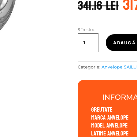
31
in
341.16
lei
a
fo
34
8 în stoc
Cantitate
Sailun
ADAUGĂ 
COMMERCIO
PRO
215/70R15
Categorie:
Anvelope SAIL
109/107S
INFORMA
Greutate
Marca anvelope
Model anvelope
Latime anvelope