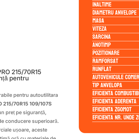
Inaltime
Diametru anvelope
Masa
Viteza
Sarcina
Anotimp
Pozitionare
S
Ramforsat
Runflat
RO 215/70R15
Autovehicule comer
nță pentru
Tip anvelopa
Eficienta Combustib
abile pentru autoutilitara
Eficienta Aderenta
215/70R15 109/107S
Eficienta Zgomot
un preț pe siguranță,
Eficienta Nr. Unde 
 de conducere superioară.
ciale ușoare, aceste
timă oră cu materiale de