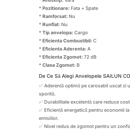
*
Pozitionare:
Fata + Spate
*
Ramforsat:
Nu
*
Runflat:
Nu
*
Tip anvelopa:
Cargo
*
Eficienta Combustibil:
C
*
Eficienta Aderenta:
A
*
Eficienta Zgomot:
72 dB
*
Clasa Zgomot:
B
De Ce Să Alegi Anvelopele SAILUN
✅ Aderență optimă pe carosabil uscat și 
sporită.
✅ Durabilitate excelentă care reduce cost
✅ Eficiență energetică pentru economii la
emisiilor.
✅ Nivel redus de zgomot pentru un confor