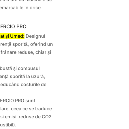
remarcabile în orice
MMERCIO PRO
at și Umed:
Designul
erență sporită, oferind un
 frânare reduse, chiar și
obustă și compusul
ență sporită la uzură,
 reducând costurile de
ERCIO PRO sunt
ulare, ceea ce se traduce
și emisii reduse de CO2
stibil).