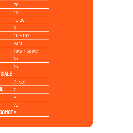
70
15
13.26
S
109/107
Vara
Fata + Spate
Nu
Nu
ciale
1
Cargo
il
C
A
72
Zgomot
B