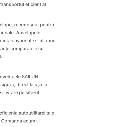
transportul eficient al
elope, recunoscut pentru
lor sale. Anvelopele
etări avansate și al unui
ormanțe comparabile cu
l.
 anvelopele SAILUN
gură, direct la ușa ta.
i livrare pe site-ul
ficiența autoutilitarei tale
 Comanda acum și