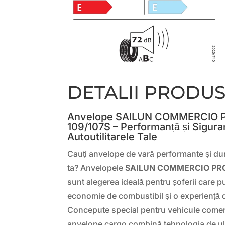
DETALII PRODU
Anvelope SAILUN COMMERCIO P
109/107S – Performanță și Sigura
Autoutilitarele Tale
Cauți anvelope de vară performante și dur
ta? Anvelopele
SAILUN COMMERCIO PRO 
sunt alegerea ideală pentru șoferii care p
economie de combustibil și o experiență
Concepute special pentru vehicule comer
anvelope cargo combină tehnologia de ul