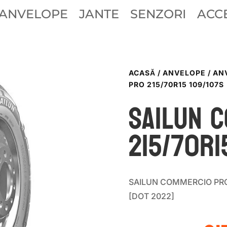
ANVELOPE
JANTE
SENZORI
ACCE
ACASĂ
/
ANVELOPE
/
AN
PRO 215/70R15 109/107S
Sailun 
215/70R1
SAILUN COMMERCIO PRO 
[DOT 2022]
Pr