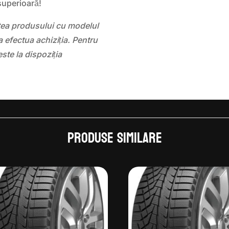
superioară!
atea produsului cu modelul
 efectua achiziția. Pentru
este la dispoziția
Produse similare