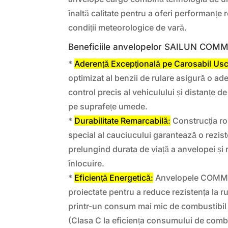
înaltă calitate pentru a oferi performanțe 
condiții meteorologice de vară.
Beneficiile anvelopelor SAILUN CO
*
Aderență Excepțională pe Carosabil Usc
optimizat al benzii de rulare asigură o ad
control precis al vehiculului și distanțe de
pe suprafețe umede.
*
Durabilitate Remarcabilă:
Construcția r
special al cauciucului garantează o rezist
prelungind durata de viață a anvelopei și
înlocuire.
*
Eficiență Energetică:
Anvelopele COMM
proiectate pentru a reduce rezistența la r
printr-un consum mai mic de combustibil 
(Clasa C la eficiența consumului de combu