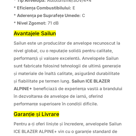
*
Tip Anvelopă:
Autoturisme/SUV/4×4
*
Eficiența Combustibilului:
E
*
Aderența pe Suprafețe Umede:
C
*
Nivel Zgomot:
71 dB
Avantajele Sailun
Sailun este un producător de anvelope recunoscut la
nivel global, cu o reputație solidă pentru calitate,
performanță și valoare excelentă. Anvelopele Sailun
sunt fabricate folosind tehnologii de ultimă generație
și materiale de înaltă calitate, asigurând durabilitate
și fiabilitate pe termen lung.
Sailun ICE BLAZER
ALPINE+
beneficiază de experiența vastă a brandului
în dezvoltarea de anvelope de iarnă, oferind
performanțe superioare în condiții dificile.
Garanție și Livrare
Pentru a-ți oferi liniște și încredere, anvelopele Sailun
ICE BLAZER ALPINE+ vin cu o garanție standard de