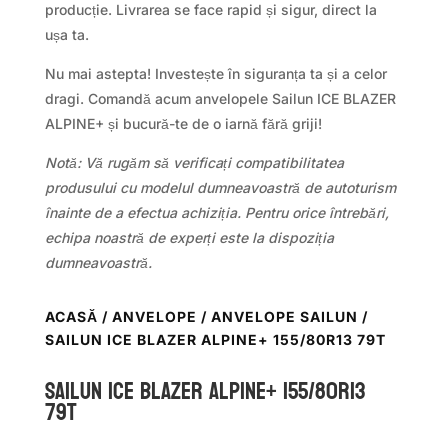
producție. Livrarea se face rapid și sigur, direct la
ușa ta.
Nu mai astepta! Investește în siguranța ta și a celor
dragi. Comandă acum anvelopele Sailun ICE BLAZER
ALPINE+ și bucură-te de o iarnă fără griji!
Notă: Vă rugăm să verificați compatibilitatea
produsului cu modelul dumneavoastră de autoturism
înainte de a efectua achiziția. Pentru orice întrebări,
echipa noastră de experți este la dispoziția
dumneavoastră.
ACASĂ
/
ANVELOPE
/
ANVELOPE SAILUN
/
SAILUN ICE BLAZER ALPINE+ 155/80R13 79T
Sailun ICE BLAZER ALPINE+ 155/80R13
79T