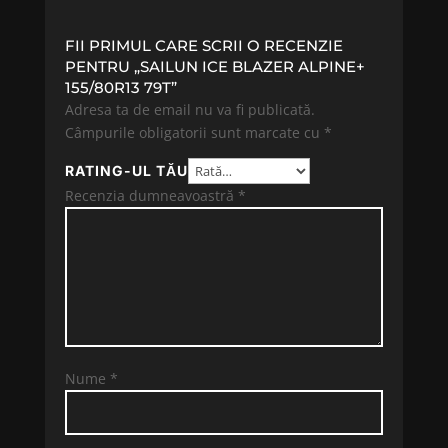
FII PRIMUL CARE SCRII O RECENZIE
PENTRU „SAILUN ICE BLAZER ALPINE+
155/80R13 79T”
Adresa ta de email nu va fi publicată.
Câmpurile obligatorii sunt marcate cu
*
RATING-UL TĂU
Recenzia dumneavoastră
*
Nume
*