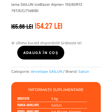
Iarna SAILUN IceBlazer Alpine+ 155/80R13
79T/E/C/71dB(B)
Prețul
Prețul
154.27
lei
165.88
lei
inițial
curent
a
este:
fost:
154.27 lei.
165.88 lei.
🚨 Ultima bucată disponibilă! Grăbește-te!
ADAUGĂ ÎN COȘ
Cantitate
Sailun
ICE
BLAZER
Categorie:
Anvelope SAILUN
Brand:
Sailun
ALPINE+
155/80R13
79T
INFORMAȚII SUPLIMENTARE
Greutate
9 kg
Marca anvelope
Sailun
Model anvelope
Ice Blazer Alpine+