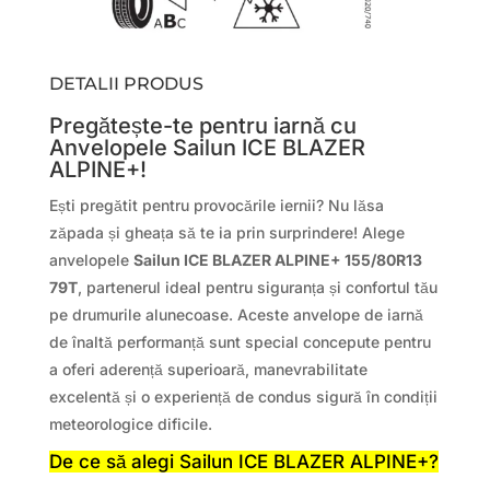
DETALII PRODUS
Pregătește-te pentru iarnă cu
Anvelopele Sailun ICE BLAZER
ALPINE+!
Ești pregătit pentru provocările iernii? Nu lăsa
zăpada și gheața să te ia prin surprindere! Alege
anvelopele
Sailun ICE BLAZER ALPINE+ 155/80R13
79T
, partenerul ideal pentru siguranța și confortul tău
pe drumurile alunecoase. Aceste anvelope de iarnă
de înaltă performanță sunt special concepute pentru
a oferi aderență superioară, manevrabilitate
excelentă și o experiență de condus sigură în condiții
meteorologice dificile.
De ce să alegi Sailun ICE BLAZER ALPINE+?