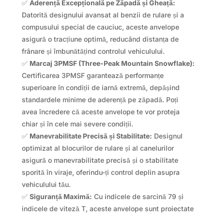
✅
Aderență Excepțională pe Zăpadă și Gheață:
Datorită designului avansat al benzii de rulare și a
compusului special de cauciuc, aceste anvelope
asigură o tracțiune optimă, reducând distanța de
frânare și îmbunătățind controlul vehiculului.
✅
Marcaj 3PMSF (Three-Peak Mountain Snowflake):
Certificarea 3PMSF garantează performanțe
superioare în condiții de iarnă extremă, depășind
standardele minime de aderență pe zăpadă. Poți
avea încredere că aceste anvelope te vor proteja
chiar și în cele mai severe condiții.
✅
Manevrabilitate Precisă și Stabilitate:
Designul
optimizat al blocurilor de rulare și al canelurilor
asigură o manevrabilitate precisă și o stabilitate
sporită în viraje, oferindu-ți control deplin asupra
vehiculului tău.
✅
Siguranță Maximă:
Cu indicele de sarcină 79 și
indicele de viteză T, aceste anvelope sunt proiectate