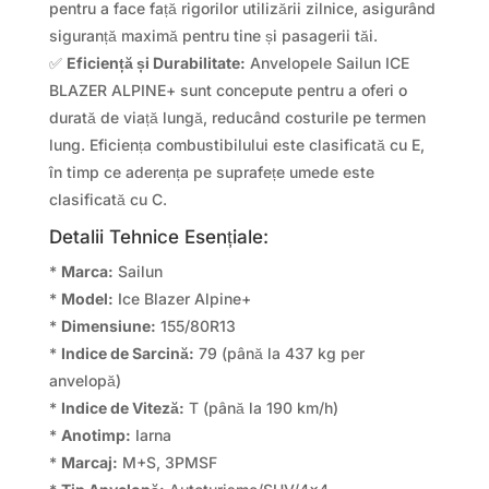
pentru a face față rigorilor utilizării zilnice, asigurând
siguranță maximă pentru tine și pasagerii tăi.
✅
Eficiență și Durabilitate:
Anvelopele Sailun ICE
BLAZER ALPINE+ sunt concepute pentru a oferi o
durată de viață lungă, reducând costurile pe termen
lung. Eficiența combustibilului este clasificată cu E,
în timp ce aderența pe suprafețe umede este
clasificată cu C.
Detalii Tehnice Esențiale:
*
Marca:
Sailun
*
Model:
Ice Blazer Alpine+
*
Dimensiune:
155/80R13
*
Indice de Sarcină:
79 (până la 437 kg per
anvelopă)
*
Indice de Viteză:
T (până la 190 km/h)
*
Anotimp:
Iarna
*
Marcaj:
M+S, 3PMSF