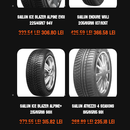
Sailun ICE BLAZER ALPINE EVO1
Sailun ENDURE WSL1
225/45R17 94V
205/65R16 107/105T
Prețul
Prețul
Prețul
Prețul
333.54
lei
306.80
lei
425.59
lei
366.58
lei
inițial
curent
inițial
curen
a
este:
a
este:
fost:
306.80 lei.
fost:
366.58 
333.54 lei.
425.59 lei.
Sailun ICE BLAZER ALPINE+
Sailun ATREZZO 4 SEASONS
215/65R16 98H
195/65R15 91H
Prețul
Prețul
Prețul
Prețul
373.55
lei
315.82
lei
268.89
lei
235.18
lei
inițial
curent
inițial
curent