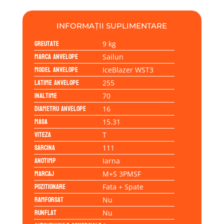
INFORMAȚII SUPLIMENTARE
Greutate
9 kg
Marca anvelope
Sailun
Model anvelope
IceBlazer WST3
Latime anvelope
255
Inaltime
70
Diametru anvelope
16
Masa
15.31
Viteza
T
Sarcina
111
Anotimp
Iarna
Marcaj
M+S 3PMSF
Pozitionare
Fata + Spate
Ramforsat
Nu
Runflat
Nu