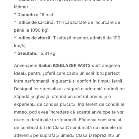
lățime)
*
Diametru:
16 inch
*
Indice de sarcină:
111 (capacitate de încărcare de
până la 1090 kg)
*
Indice de viteză:
T (viteză maximă admisă de 190
km/h)
*
Greutate:
15.31 kg
Anvelopele
Sailun ICEBLAZER WST3
sunt alegerea
ideală pentru șoferii care caută un echilibru perfect
între performanță, siguranță și confort în timpul iernii.
Designul lor specializat asigură o aderență optimă pe
zăpadă și gheață, oferind un control precis și o
experiență de condus plăcută. Indiferent de condițiile
meteo, poți avea încredere că aceste anvelope te vor
duce la destinație în siguranță. Eficiența consumului
de combustibil de Clasa C combinată cu indicele de
aderență pe suprafață umedă Clasa D reprezintă un