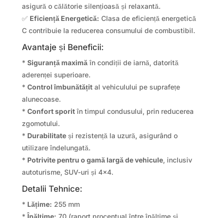
asigură o călătorie silențioasă și relaxantă.
✅
Eficiență Energetică:
Clasa de eficiență energetică
C contribuie la reducerea consumului de combustibil.
Avantaje și Beneficii:
*
Siguranță maximă
în condiții de iarnă, datorită
aderenței superioare.
*
Control îmbunătățit
al vehiculului pe suprafețe
alunecoase.
*
Confort sporit
în timpul condusului, prin reducerea
zgomotului.
*
Durabilitate
și rezistență la uzură, asigurând o
utilizare îndelungată.
*
Potrivite pentru o gamă largă de vehicule
, inclusiv
autoturisme, SUV-uri și 4×4.
Detalii Tehnice:
*
Lățime:
255 mm
*
Înălțime:
70 (raport procentual între înălțime și