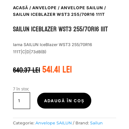
ACASĂ
/
ANVELOPE
/
ANVELOPE SAILUN
/
SAILUN ICEBLAZER WST3 255/70R16 111T
Sailun ICEBLAZER WST3 255/70R16 111T
Iarna SAILUN IceBlazer WST3 255/70R16
111T|C|D|73dB(B)
Prețul
Prețul
541.41
lei
640.37
lei
inițial
curent
a
este:
fost:
541.41 lei.
640.37 lei.
7 în stoc
Cantitate
Sailun
ADAUGĂ ÎN COȘ
ICEBLAZER
WST3
255/70R16
Categorie:
Anvelope SAILUN
Brand:
Sailun
111T