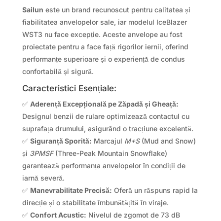
Sailun
este un brand recunoscut pentru calitatea și
fiabilitatea anvelopelor sale, iar modelul IceBlazer
WST3 nu face excepție. Aceste anvelope au fost
proiectate pentru a face față rigorilor iernii, oferind
performanțe superioare și o experiență de condus
confortabilă și sigură.
Caracteristici Esențiale:
✅
Aderență Excepțională pe Zăpadă și Gheață:
Designul benzii de rulare optimizează contactul cu
suprafața drumului, asigurând o tracțiune excelentă.
✅
Siguranță Sporită:
Marcajul
M+S
(Mud and Snow)
și
3PMSF
(Three-Peak Mountain Snowflake)
garantează performanța anvelopelor în condiții de
iarnă severă.
✅
Manevrabilitate Precisă:
Oferă un răspuns rapid la
direcție și o stabilitate îmbunătățită în viraje.
✅
Confort Acustic:
Nivelul de zgomot de 73 dB