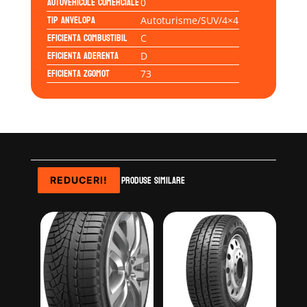
Autovehicule comerciale
0
Tip anvelopa
Autoturisme/SUV/4×4
Eficienta Combustibil
C
Eficienta Aderenta
D
Eficienta Zgomot
73
Produse similare
REDUCERI!
REDUCERI!
REDUCERI!
REDUCERI!