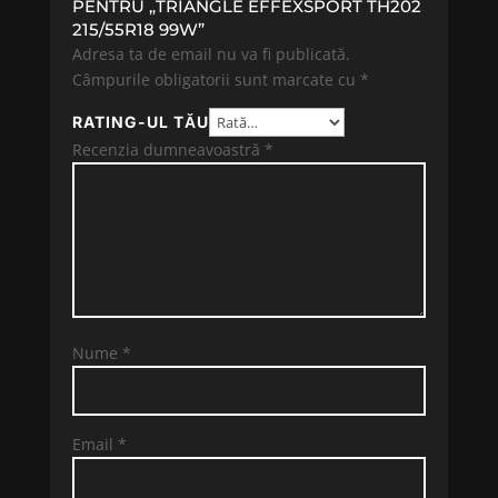
PENTRU „TRIANGLE EFFEXSPORT TH202
215/55R18 99W”
Adresa ta de email nu va fi publicată.
Câmpurile obligatorii sunt marcate cu
*
RATING-UL TĂU
Recenzia dumneavoastră
*
Nume
*
Email
*