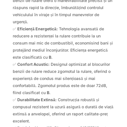
benzii de rulare oferă o manevrabilitate precisă și un
răspuns rapid la direcție, îmbunătățind controlul
vehiculului în viraje și în timpul manevrelor de
urgență.
✅
Eficiență Energetică:
Tehnologia avansată de
reducere a rezistenței la rulare contribuie la un
consum mai mic de combustibil, economisind bani și
protejând mediul înconjurător. Eficiența energetică
este clasificată cu
B
.
✅
Confort Acustic:
Designul optimizat al blocurilor
benzii de rulare reduce zgomotul la rulare, oferind o
experiență de condus mai silențioasă și mai
confortabilă. Zgomotul produs este de doar 72dB,
fiind clasificat cu
B
.
✅
Durabilitate Extinsă:
Construcția robustă și
compusul rezistent la uzură asigură o durată de viață
extinsă a anvelopei, oferind un raport calitate-preț
excelent.