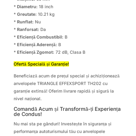
*
Diametru:
18 inch
*
Greutate:
10.21 kg
*
Runflat:
Nu
*
Ranforsat:
Da
*
Eficiență Combustibil:
B
*
Eficiență Aderență:
B
*
Eficiență Zgomot:
72 dB, Clasa B
Ofertă Specială și Garanție!
Beneficiază acum de prețul special și achiziționează
anvelopele TRIANGLE EFFEXSPORT TH202 cu
garanție extinsă! Oferim livrare rapidă și sigură la
nivel național.
Comandă Acum și Transformă-ți Experiența
de Condus!
Nu mai sta pe gânduri! Investește în siguranța și
performanța autoturismului tău cu anvelopele