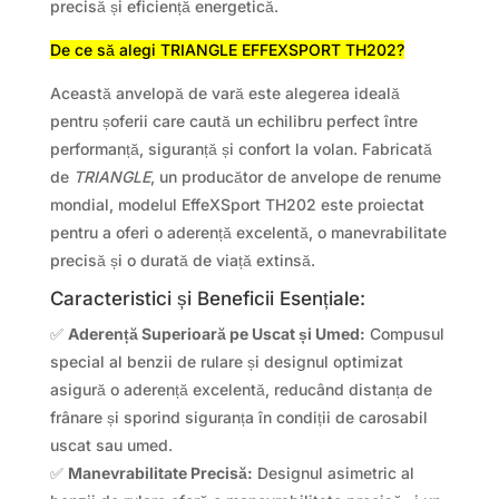
precisă și eficiență energetică.
De ce să alegi TRIANGLE EFFEXSPORT TH202?
Această anvelopă de vară este alegerea ideală
pentru șoferii care caută un echilibru perfect între
performanță, siguranță și confort la volan. Fabricată
de
TRIANGLE
, un producător de anvelope de renume
mondial, modelul EffeXSport TH202 este proiectat
pentru a oferi o aderență excelentă, o manevrabilitate
precisă și o durată de viață extinsă.
Caracteristici și Beneficii Esențiale:
✅
Aderență Superioară pe Uscat și Umed:
Compusul
special al benzii de rulare și designul optimizat
asigură o aderență excelentă, reducând distanța de
frânare și sporind siguranța în condiții de carosabil
uscat sau umed.
✅
Manevrabilitate Precisă:
Designul asimetric al