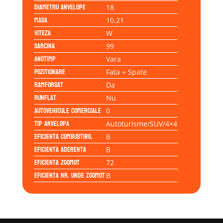
Diametru anvelope
18
Masa
10.21
Viteza
W
Sarcina
99
Anotimp
Vara
Pozitionare
Fata + Spate
Ramforsat
Da
Runflat
Nu
Autovehicule comerciale
0
Tip anvelopa
Autoturisme/SUV/4×4
Eficienta Combustibil
B
Eficienta Aderenta
B
Eficienta Zgomot
72
Eficienta Nr. Unde Zgomot
B