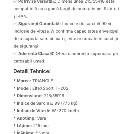
✅
Potrivire Versatilă:
Dimensiunea 215/55R18 este
compatibilă cu o gamă largă de autoturisme, SUV-uri
și 4×4.
✅
Siguranță Garantată:
Indicele de sarcină 99 și
indicele de viteză W confirmă capacitatea anvelopei
de a suporta sarcini mari și viteze ridicate în condiții
de siguranță.
✅
Aderenta Clasa B:
Ofera o aderenta superioara pe
carosabil umed.
Detalii Tehnice:
*
Marca:
TRIANGLE
*
Model:
EffeXSport TH202
*
Dimensiune:
215/55R18
*
Indice de Sarcină:
99 (775 kg)
*
Indice de Viteză:
W (270 km/h)
*
Anotimp:
Vara
*
Lățime:
215 mm
*
Înălțime:
55 mm