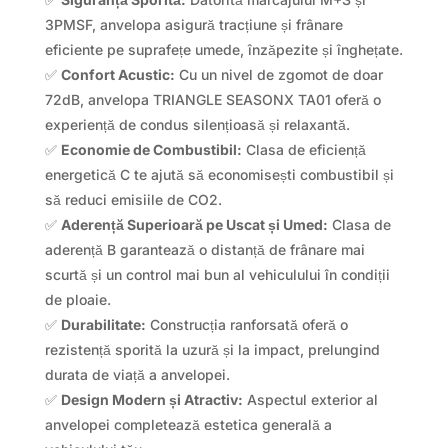
3PMSF, anvelopa asigură tracțiune și frânare
eficiente pe suprafețe umede, înzăpezite și înghețate.
✅
Confort Acustic:
Cu un nivel de zgomot de doar
72dB, anvelopa TRIANGLE SEASONX TA01 oferă o
experiență de condus silențioasă și relaxantă.
✅
Economie de Combustibil:
Clasa de eficiență
energetică C te ajută să economisești combustibil și
să reduci emisiile de CO2.
✅
Aderență Superioară pe Uscat și Umed:
Clasa de
aderență B garantează o distanță de frânare mai
scurtă și un control mai bun al vehiculului în condiții
de ploaie.
✅
Durabilitate:
Construcția ranforsată oferă o
rezistență sporită la uzură și la impact, prelungind
durata de viață a anvelopei.
✅
Design Modern și Atractiv:
Aspectul exterior al
anvelopei completează estetica generală a