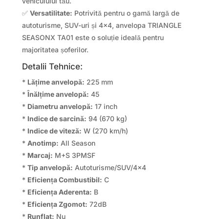
vehiculului tău.
✅
Versatilitate:
Potrivită pentru o gamă largă de
autoturisme, SUV-uri și 4×4, anvelopa TRIANGLE
SEASONX TA01 este o soluție ideală pentru
majoritatea șoferilor.
Detalii Tehnice:
*
Lățime anvelopă:
225 mm
*
Înălțime anvelopă:
45
*
Diametru anvelopă:
17 inch
*
Indice de sarcină:
94 (670 kg)
*
Indice de viteză:
W (270 km/h)
*
Anotimp:
All Season
*
Marcaj:
M+S 3PMSF
*
Tip anvelopă:
Autoturisme/SUV/4×4
*
Eficiența Combustibil:
C
*
Eficiența Aderenta:
B
*
Eficiența Zgomot:
72dB
*
Runflat:
Nu