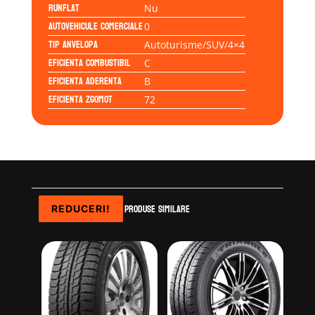
Runflat
Nu
Autovehicule comerciale
0
Tip anvelopa
Autoturisme/SUV/4×4
Eficienta Combustibil
C
Eficienta Aderenta
B
Eficienta Zgomot
72
Produse similare
REDUCERI!
REDUCERI!
REDUCERI!
REDUCERI!