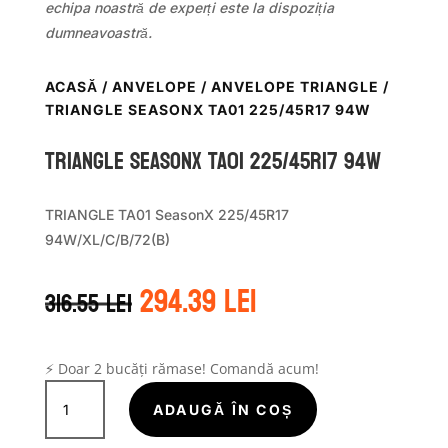
echipa noastră de experți este la dispoziția
dumneavoastră.
ACASĂ
/
ANVELOPE
/
ANVELOPE TRIANGLE
/
TRIANGLE SEASONX TA01 225/45R17 94W
TRIANGLE SEASONX TA01 225/45R17 94W
TRIANGLE TA01 SeasonX 225/45R17
94W/XL/C/B/72(B)
Prețul
Prețul
294.39
lei
316.55
lei
inițial
curent
a
este:
fost:
294.39 lei.
316.55 lei.
⚡ Doar 2 bucăți rămase! Comandă acum!
Cantitate
TRIANGLE
ADAUGĂ ÎN COȘ
SEASONX