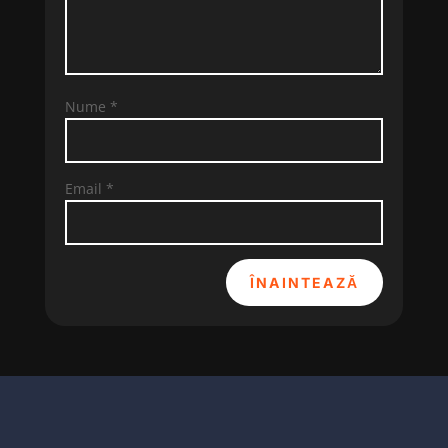
Nume
*
Email
*
ÎNAINTEAZĂ