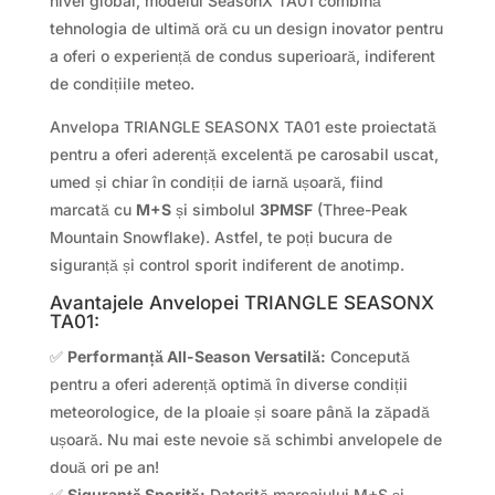
nivel global, modelul SeasonX TA01 combină
tehnologia de ultimă oră cu un design inovator pentru
a oferi o experiență de condus superioară, indiferent
de condițiile meteo.
Anvelopa TRIANGLE SEASONX TA01 este proiectată
pentru a oferi aderență excelentă pe carosabil uscat,
umed și chiar în condiții de iarnă ușoară, fiind
marcată cu
M+S
și simbolul
3PMSF
(Three-Peak
Mountain Snowflake). Astfel, te poți bucura de
siguranță și control sporit indiferent de anotimp.
Avantajele Anvelopei TRIANGLE SEASONX
TA01:
✅
Performanță All-Season Versatilă:
Concepută
pentru a oferi aderență optimă în diverse condiții
meteorologice, de la ploaie și soare până la zăpadă
ușoară. Nu mai este nevoie să schimbi anvelopele de
două ori pe an!
✅
Siguranță Sporită:
Datorită marcajului M+S și