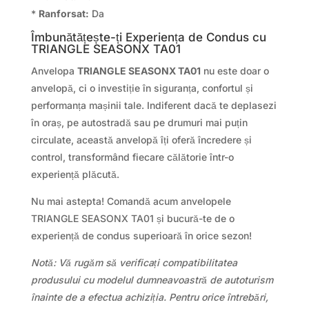
*
Ranforsat:
Da
Îmbunătățește-ți Experiența de Condus cu
TRIANGLE SEASONX TA01
Anvelopa
TRIANGLE SEASONX TA01
nu este doar o
anvelopă, ci o investiție în siguranța, confortul și
performanța mașinii tale. Indiferent dacă te deplasezi
în oraș, pe autostradă sau pe drumuri mai puțin
circulate, această anvelopă îți oferă încredere și
control, transformând fiecare călătorie într-o
experiență plăcută.
Nu mai astepta! Comandă acum anvelopele
TRIANGLE SEASONX TA01 și bucură-te de o
experiență de condus superioară în orice sezon!
Notă: Vă rugăm să verificați compatibilitatea
produsului cu modelul dumneavoastră de autoturism
înainte de a efectua achiziția. Pentru orice întrebări,