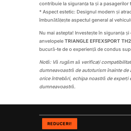
contribuie la siguranța ta și a pasagerilor t
* Aspect estetic: Designul modern și atract
îmbunătățește aspectul general al vehiculu
Nu mai astepta! Investește în siguranța și
anvelopele
TRIANGLE EFFEXSPORT TH
bucură-te de o experiență de condus sup
Notă: Vă rugăm să verificați compatibilit
dumneavoastră de autoturism înainte de a
orice întrebări, echipa noastră de experți 
dumneavoastră.
REDUCERI!
REDUCERI!
REDUCERI!
REDUCERI!