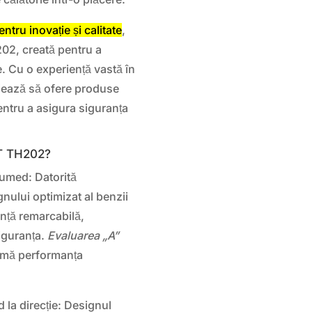
ru inovație și calitate
,
02, creată pentru a
e. Cu o experiență vastă în
jează să ofere produse
entru a asigura siguranța
T TH202?
 umed: Datorită
nului optimizat al benzii
nță remarcabilă,
iguranța.
Evaluarea „A”
rmă performanța
 la direcție: Designul