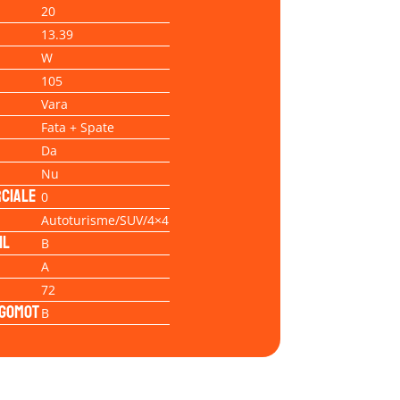
20
13.39
W
105
Vara
Fata + Spate
Da
Nu
ciale
0
Autoturisme/SUV/4×4
il
B
A
72
Zgomot
B