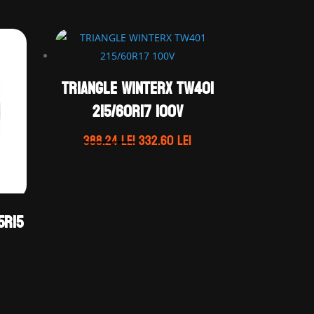
TRIANGLE WINTERX TW401
215/60R17 100V
Prețul
Prețul
388.24
lei
332.60
lei
inițial
curent
a
este:
fost:
332.60 lei.
388.24 lei.
5R15
Prețul
curent
este: