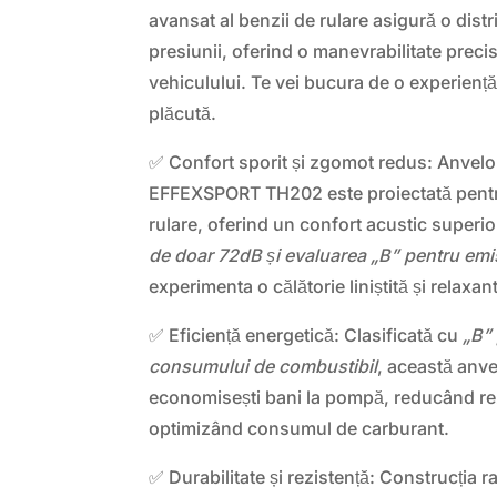
avansat al benzii de rulare asigură o dist
presiunii, oferind o manevrabilitate precis
vehiculului. Te vei bucura de o experienț
plăcută.
✅ Confort sporit și zgomot redus: Anve
EFFEXSPORT TH202 este proiectată pent
rulare, oferind un confort acustic superi
de doar 72dB și evaluarea „B” pentru emi
experimenta o călătorie liniștită și relaxan
✅ Eficiență energetică: Clasificată cu
„B” 
consumului de combustibil
, această anve
economisești bani la pompă, reducând rezi
optimizând consumul de carburant.
✅ Durabilitate și rezistență: Construcția 