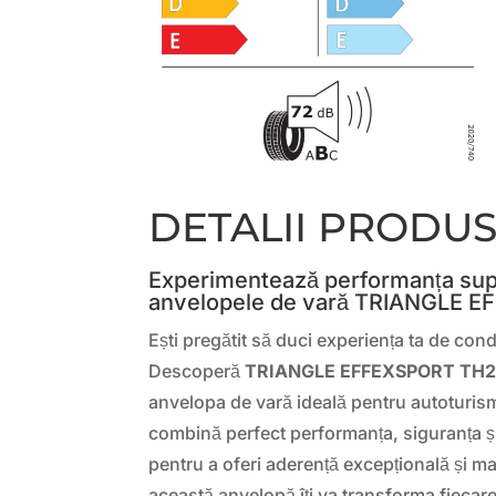
DETALII PRODU
Experimentează performanța sup
anvelopele de vară TRIANGLE 
Ești pregătit să duci experiența ta de con
Descoperă
TRIANGLE EFFEXSPORT TH2
anvelopa de vară ideală pentru autoturis
combină perfect performanța, siguranța și
pentru a oferi aderență excepțională și ma
această anvelopă îți va transforma fiecare 