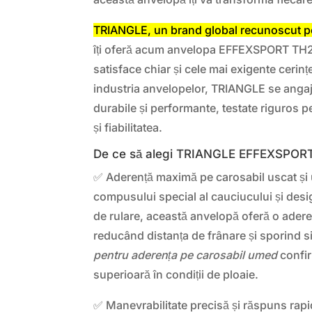
TRIANGLE, un brand global recunoscut pent
îți oferă acum anvelopa EFFEXSPORT TH2
satisface chiar și cele mai exigente cerinț
industria anvelopelor, TRIANGLE se anga
durabile și performante, testate riguros p
și fiabilitatea.
De ce să alegi TRIANGLE EFFEXSPOR
✅ Aderență maximă pe carosabil uscat și
compusului special al cauciucului și desig
de rulare, această anvelopă oferă o adere
reducând distanța de frânare și sporind s
pentru aderența pe carosabil umed
confi
superioară în condiții de ploaie.
✅ Manevrabilitate precisă și răspuns rapid