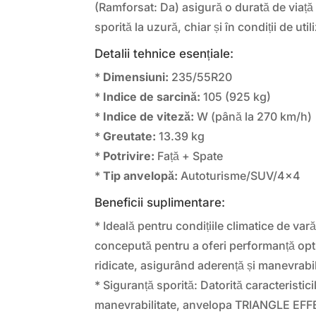
(Ramforsat: Da) asigură o durată de viață 
sporită la uzură, chiar și în condiții de uti
Detalii tehnice esențiale:
*
Dimensiuni:
235/55R20
*
Indice de sarcină:
105 (925 kg)
*
Indice de viteză:
W (până la 270 km/h)
*
Greutate:
13.39 kg
*
Potrivire:
Față + Spate
*
Tip anvelopă:
Autoturisme/SUV/4×4
Beneficii suplimentare:
* Ideală pentru condițiile climatice de va
concepută pentru a oferi performanță opt
ridicate, asigurând aderență și manevrabil
* Siguranță sporită: Datorită caracteristici
manevrabilitate, anvelopa TRIANGLE E