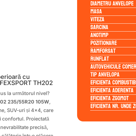
Diametru anvelope
Masa
Viteza
Sarcina
Anotimp
Pozitionare
Ramforsat
Runflat
S
Autovehicule comer
Tip anvelopa
erioară cu
Eficienta Combustib
EFFEXSPORT TH202
Eficienta Aderenta
dus la următorul nivel?
Eficienta Zgomot
02 235/55R20 105W
,
Eficienta Nr. Unde 
me, SUV-uri și 4×4, care
 confortul. Proiectată
nevrabilitate precisă,
călătorie într-o plăcere.