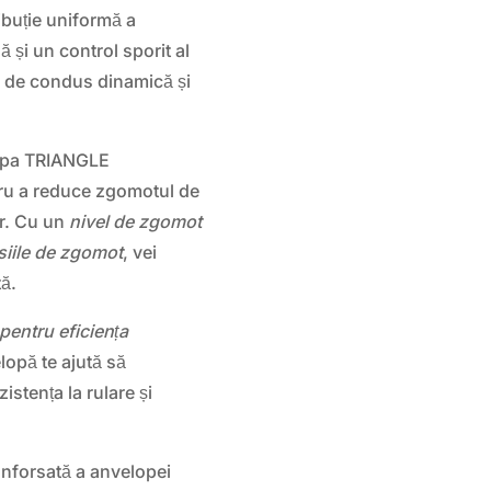
ribuție uniformă a
ă și un control sporit al
ă de condus dinamică și
lopa TRIANGLE
ru a reduce zgomotul de
or. Cu un
nivel de zgomot
siile de zgomot
, vei
tă.
pentru eficiența
lopă te ajută să
stența la rulare și
ranforsată a anvelopei