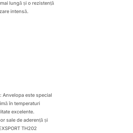
mai lungă și o rezistență
lizare intensă.
ră: Anvelopa este special
imă în temperaturi
itate excelente.
lor sale de aderență și
FFEXSPORT TH202