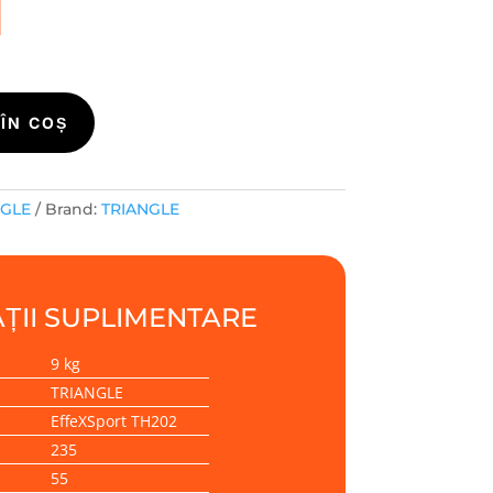
i
ÎN COȘ
NGLE
Brand:
TRIANGLE
ȚII SUPLIMENTARE
9 kg
TRIANGLE
EffeXSport TH202
235
55