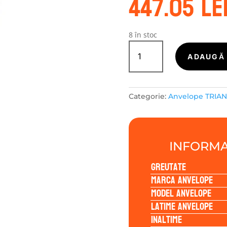
447.05
le
8 în stoc
Cantitate
TRIANGLE
ADAUGĂ 
EFFEXSPORT
TH202
235/55R20
Categorie:
Anvelope TRIA
105W
INFORMA
Greutate
Marca anvelope
Model anvelope
Latime anvelope
Inaltime