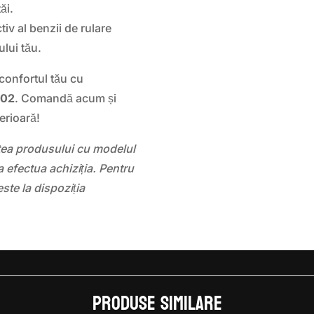
ăi.
iv al benzii de rulare
lui tău.
 confortul tău cu
202
. Comandă acum și
erioară!
atea produsului cu modelul
 efectua achiziția. Pentru
este la dispoziția
Produse similare