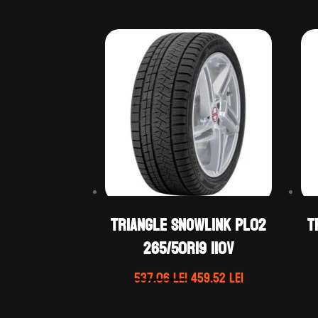
TRIANGLE SNOWLINK PL02
T
265/50R19 110V
Prețul
Prețul
537.06
lei
459.52
lei
inițial
curent
a
este: