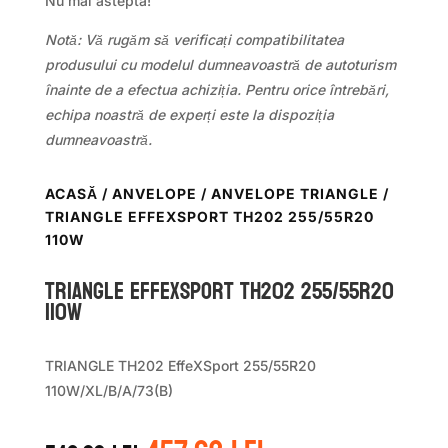
Nu mai astepta!
Notă: Vă rugăm să verificați compatibilitatea
produsului cu modelul dumneavoastră de autoturism
înainte de a efectua achiziția. Pentru orice întrebări,
echipa noastră de experți este la dispoziția
dumneavoastră.
ACASĂ
/
ANVELOPE
/
ANVELOPE TRIANGLE
/
TRIANGLE EFFEXSPORT TH202 255/55R20
110W
TRIANGLE EFFEXSPORT TH202 255/55R20
110W
TRIANGLE TH202 EffeXSport 255/55R20
110W/XL/B/A/73(B)
Prețul
Prețul