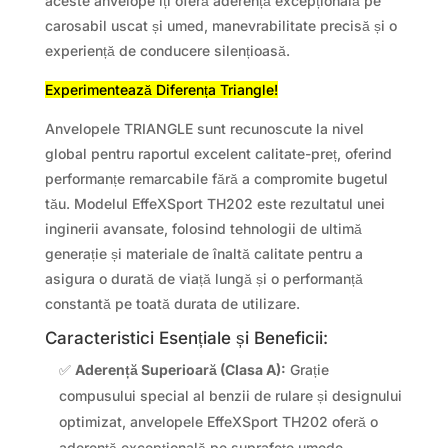
aceste anvelope îți oferă aderență excepțională pe
carosabil uscat și umed, manevrabilitate precisă și o
experiență de conducere silențioasă.
Experimentează Diferența Triangle!
Anvelopele TRIANGLE sunt recunoscute la nivel
global pentru raportul excelent calitate-preț, oferind
performanțe remarcabile fără a compromite bugetul
tău. Modelul EffeXSport TH202 este rezultatul unei
inginerii avansate, folosind tehnologii de ultimă
generație și materiale de înaltă calitate pentru a
asigura o durată de viață lungă și o performanță
constantă pe toată durata de utilizare.
Caracteristici Esențiale și Beneficii:
✅
Aderență Superioară (Clasa A):
Grație
compusului special al benzii de rulare și designului
optimizat, anvelopele EffeXSport TH202 oferă o
aderență excepțională pe suprafețe umede,