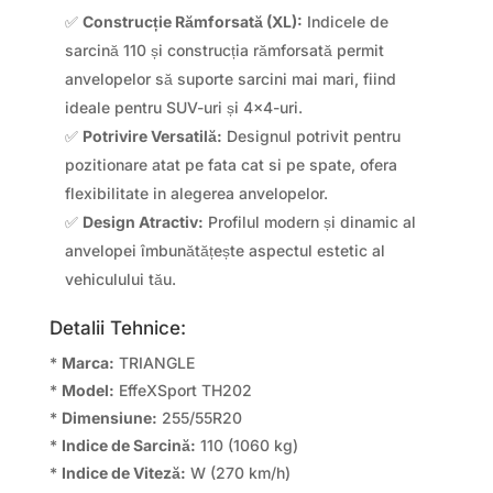
✅
Construcție Rămforsată (XL):
Indicele de
sarcină 110 și construcția rămforsată permit
anvelopelor să suporte sarcini mai mari, fiind
ideale pentru SUV-uri și 4×4-uri.
✅
Potrivire Versatilă:
Designul potrivit pentru
pozitionare atat pe fata cat si pe spate, ofera
flexibilitate in alegerea anvelopelor.
✅
Design Atractiv:
Profilul modern și dinamic al
anvelopei îmbunătățește aspectul estetic al
vehiculului tău.
Detalii Tehnice:
*
Marca:
TRIANGLE
*
Model:
EffeXSport TH202
*
Dimensiune:
255/55R20
*
Indice de Sarcină:
110 (1060 kg)
*
Indice de Viteză:
W (270 km/h)