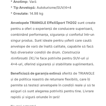
*
Anotimp:
Vară
*
Tip Anvelopă:
Autoturisme/SUV/4×4
*
Greutate:
14.98 kg
Anvelopele TRIANGLE EffeXSport TH202
sunt create
pentru a oferi o experiență de conducere superioară,
combinând performanța, siguranța și confortul într-un
singur produs. Sunt ideale pentru șoferii care caută
anvelope de vară de înaltă calitate, capabile să facă
față diverselor condiții de drum.
Construcția
rămforsată (XL)
le face potrivite pentru SUV-uri și
4×4-uri, oferind siguranță și stabilitate suplimentară.
Beneficiază de garanția extinsă
oferită de TRIANGLE
și de politica noastră de returnare flexibilă, care îți
permite să testezi anvelopele în condiții reale și să te
asiguri că sunt alegerea potrivită pentru tine. Livrare
rapidă și sigură oriunde în țară!