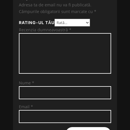
Adresa ta de email nu va fi publicată.
Câmpurile obligatorii sunt marcate cu
*
RATING-UL TĂU
Recenzia dumneavoastră
*
Nume
*
Email
*