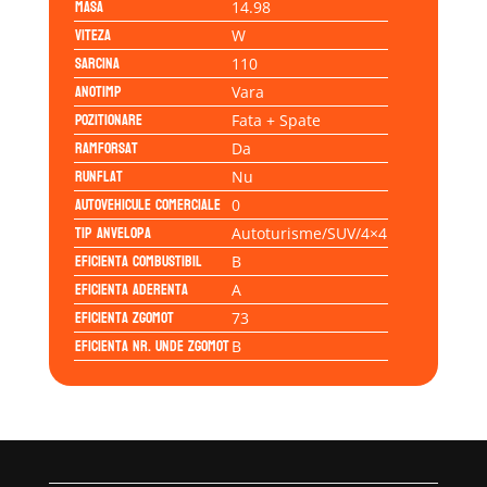
Masa
14.98
Viteza
W
Sarcina
110
Anotimp
Vara
Pozitionare
Fata + Spate
Ramforsat
Da
Runflat
Nu
Autovehicule comerciale
0
Tip anvelopa
Autoturisme/SUV/4×4
Eficienta Combustibil
B
Eficienta Aderenta
A
Eficienta Zgomot
73
Eficienta Nr. Unde Zgomot
B