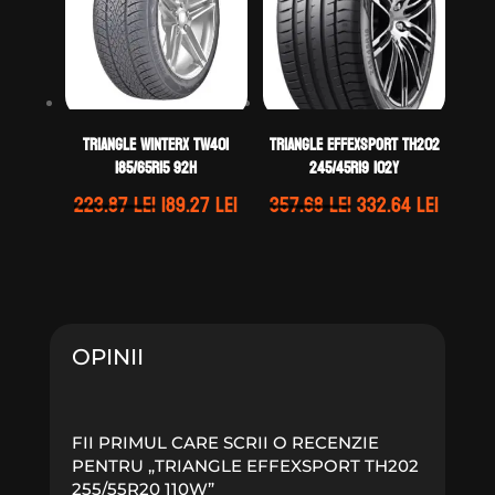
TRIANGLE WINTERX TW401
TRIANGLE EFFEXSPORT TH202
185/65R15 92H
245/45R19 102Y
Prețul
Prețul
Prețul
Prețul
223.87
lei
189.27
lei
357.68
lei
332.64
lei
inițial
curent
inițial
curen
a
este:
a
este:
fost:
189.27 lei.
fost:
332.64 
223.87 lei.
357.68 lei.
OPINII
FII PRIMUL CARE SCRII O RECENZIE
PENTRU „TRIANGLE EFFEXSPORT TH202
255/55R20 110W”