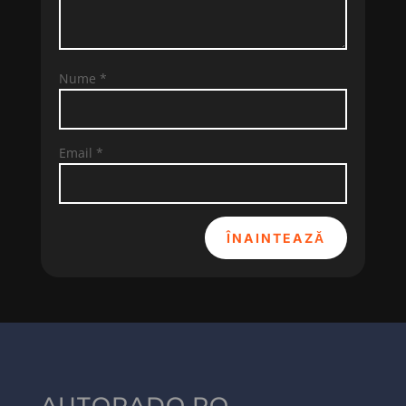
Nume
*
Email
*
ÎNAINTEAZĂ
AUTORADO.RO