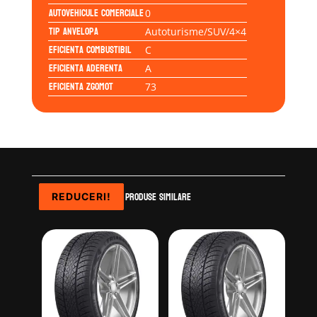
Autovehicule comerciale
0
Tip anvelopa
Autoturisme/SUV/4×4
Eficienta Combustibil
C
Eficienta Aderenta
A
Eficienta Zgomot
73
Produse similare
REDUCERI!
REDUCERI!
REDUCERI!
REDUCERI!