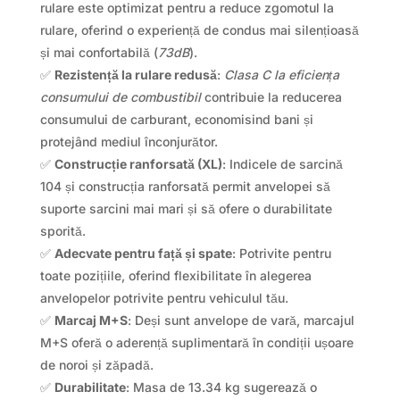
rulare este optimizat pentru a reduce zgomotul la
rulare, oferind o experiență de condus mai silențioasă
și mai confortabilă (
73dB
).
✅
Rezistență la rulare redusă
:
Clasa C la eficiența
consumului de combustibil
contribuie la reducerea
consumului de carburant, economisind bani și
protejând mediul înconjurător.
✅
Construcție ranforsată (XL)
: Indicele de sarcină
104 și construcția ranforsată permit anvelopei să
suporte sarcini mai mari și să ofere o durabilitate
sporită.
✅
Adecvate pentru față și spate
: Potrivite pentru
toate pozițiile, oferind flexibilitate în alegerea
anvelopelor potrivite pentru vehiculul tău.
✅
Marcaj M+S
: Deși sunt anvelope de vară, marcajul
M+S oferă o aderență suplimentară în condiții ușoare
de noroi și zăpadă.
✅
Durabilitate
: Masa de 13.34 kg sugerează o