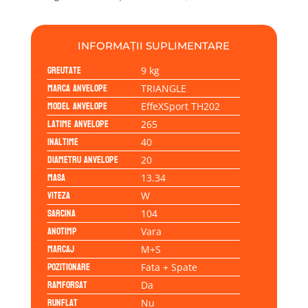
104W
INFORMAȚII SUPLIMENTARE
Greutate
9 kg
Marca anvelope
TRIANGLE
Model anvelope
EffeXSport TH202
Latime anvelope
265
Inaltime
40
Diametru anvelope
20
Masa
13.34
Viteza
W
Sarcina
104
Anotimp
Vara
Marcaj
M+S
Pozitionare
Fata + Spate
Ramforsat
Da
Runflat
Nu