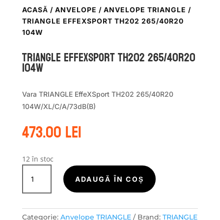
ACASĂ
/
ANVELOPE
/
ANVELOPE TRIANGLE
/
TRIANGLE EFFEXSPORT TH202 265/40R20
104W
TRIANGLE EFFEXSPORT TH202 265/40R20
104W
Vara TRIANGLE EffeXSport TH202 265/40R20
104W/XL/C/A/73dB(B)
473.00
lei
12 în stoc
Cantitate
TRIANGLE
ADAUGĂ ÎN COȘ
EFFEXSPORT
TH202
265/40R20
Categorie:
Anvelope TRIANGLE
Brand:
TRIANGLE