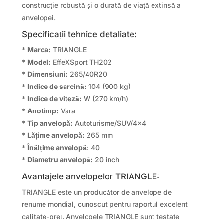
construcție robustă și o durată de viață extinsă a
anvelopei.
Specificații tehnice detaliate:
*
Marca:
TRIANGLE
*
Model:
EffeXSport TH202
*
Dimensiuni:
265/40R20
*
Indice de sarcină:
104 (900 kg)
*
Indice de viteză:
W (270 km/h)
*
Anotimp:
Vara
*
Tip anvelopă:
Autoturisme/SUV/4×4
*
Lățime anvelopă:
265 mm
*
Înălțime anvelopă:
40
*
Diametru anvelopă:
20 inch
Avantajele anvelopelor TRIANGLE:
TRIANGLE este un producător de anvelope de
renume mondial, cunoscut pentru raportul excelent
calitate-preț. Anvelopele TRIANGLE sunt testate