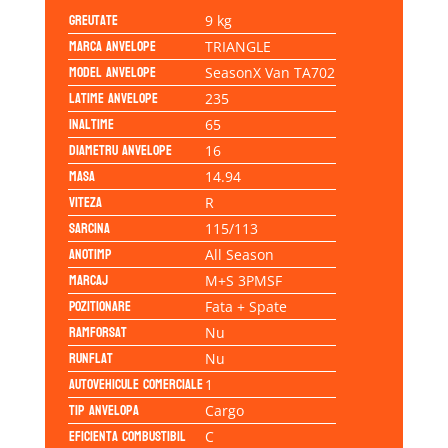
Greutate
9 kg
Marca anvelope
TRIANGLE
Model anvelope
SeasonX Van TA702
Latime anvelope
235
Inaltime
65
Diametru anvelope
16
Masa
14.94
Viteza
R
Sarcina
115/113
Anotimp
All Season
Marcaj
M+S 3PMSF
Pozitionare
Fata + Spate
Ramforsat
Nu
Runflat
Nu
Autovehicule comerciale
1
Tip anvelopa
Cargo
Eficienta Combustibil
C