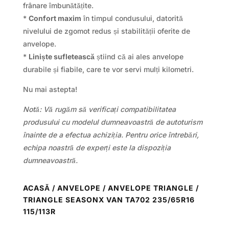
frânare îmbunătățite.
*
Confort maxim
în timpul condusului, datorită
nivelului de zgomot redus și stabilității oferite de
anvelope.
*
Liniște sufletească
știind că ai ales anvelope
durabile și fiabile, care te vor servi mulți kilometri.
Nu mai astepta!
Notă: Vă rugăm să verificați compatibilitatea
produsului cu modelul dumneavoastră de autoturism
înainte de a efectua achiziția. Pentru orice întrebări,
echipa noastră de experți este la dispoziția
dumneavoastră.
ACASĂ
/
ANVELOPE
/
ANVELOPE TRIANGLE
/
TRIANGLE SEASONX VAN TA702 235/65R16
115/113R