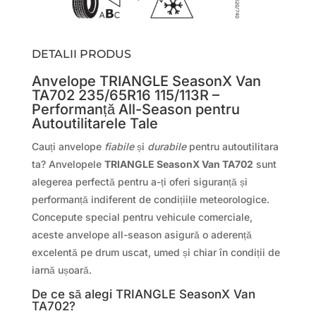
DETALII PRODUS
Anvelope TRIANGLE SeasonX Van
TA702 235/65R16 115/113R –
Performanță All-Season pentru
Autoutilitarele Tale
Cauți anvelope
fiabile
și
durabile
pentru autoutilitara
ta? Anvelopele
TRIANGLE SeasonX Van TA702
sunt
alegerea perfectă pentru a-ți oferi siguranță și
performanță indiferent de condițiile meteorologice.
Concepute special pentru vehicule comerciale,
aceste anvelope all-season asigură o aderență
excelentă pe drum uscat, umed și chiar în condiții de
iarnă ușoară.
De ce să alegi TRIANGLE SeasonX Van
TA702?