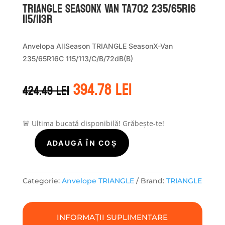
TRIANGLE SEASONX VAN TA702 235/65R16
115/113R
Anvelopa AllSeason TRIANGLE SeasonX-Van
235/65R16C 115/113/C/B/72dB(B)
Prețul
Prețul
394.78
lei
424.49
lei
inițial
curent
a
este:
fost:
394.78 lei.
424.49 lei.
🚨 Ultima bucată disponibilă! Grăbește-te!
ADAUGĂ ÎN COȘ
Cantitate
TRIANGLE
SEASONX
VAN
Categorie:
Anvelope TRIANGLE
Brand:
TRIANGLE
TA702
235/65R16
115/113R
INFORMAȚII SUPLIMENTARE