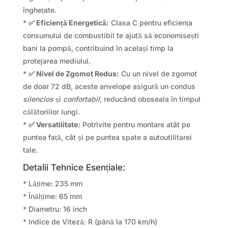
înghețate.
*
✅ Eficiență Energetică:
Clasa C pentru eficiența
consumului de combustibil te ajută să economisești
bani la pompă, contribuind în același timp la
protejarea mediului.
*
✅ Nivel de Zgomot Redus:
Cu un nivel de zgomot
de doar 72 dB, aceste anvelope asigură un condus
silencios
și
confortabil
, reducând oboseala în timpul
călătoriilor lungi.
*
✅ Versatilitate:
Potrivite pentru montare atât pe
puntea față, cât și pe puntea spate a autoutilitarei
tale.
Detalii Tehnice Esențiale:
* Lățime: 235 mm
* Înălțime: 65 mm
* Diametru: 16 inch
* Indice de Viteză: R (până la 170 km/h)