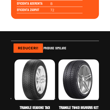
Eficienta Aderenta
B
Eficienta Zgomot
72
Produse similare
REDUCERI!
REDUCERI!
REDUCERI!
REDUCERI!
TRIANGLE SEASONX TA01
TRIANGLE TW401 185/65R15 92T