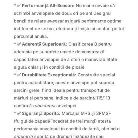
*
✅ Performanță All-Season:
Nu mai e nevoie să
schimbi anvelopele de două ori pe an! Designul
benzii de rulare
avansat
asigură performanțe optime
indiferent de sezon, oferindu-ți liniște și confort pe tot
parcursul anului.
*
✅ Aderență Superioară:
Clasificarea B pentru
aderența pe suprafețe umede demonstrează
capacitatea anvelopei de a oferi o manevrabilitate
sigură chiar și în condiții de ploaie.
*
✅ Durabilitate Excepțională:
Construite special
pentru autoutilitare, aceste anvelope pot suporta
sarcini grele, fiind ideale pentru transportul de
mărfuri și persoane. Indicele de sarcină 115/113
confirmă
robustetea
anvelopei.
*
✅ Siguranță Sporită:
Marcajul M+S și 3PMSF
(fulgul de zăpadă încadrat de trei munți) atestă
performanța anvelopei în condiții de iarnă, oferind o
siguranță
sporită pe drumuri înzăpezite sau