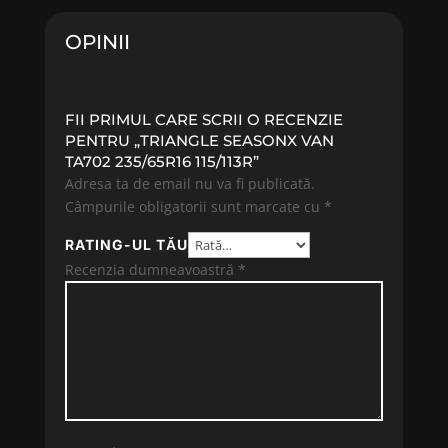
357.68 lei.
OPINII
FII PRIMUL CARE SCRII O RECENZIE
PENTRU „TRIANGLE SEASONX VAN
TA702 235/65R16 115/113R”
Adresa ta de email nu va fi publicată.
Câmpurile obligatorii sunt marcate cu
*
RATING-UL TĂU
Recenzia dumneavoastră
*