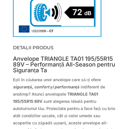
DETALII PRODUS
Anvelope TRIANGLE TA01 195/55R15
89V – Performanță All-Season pentru
Siguranța Ta
Ești în căutarea unor anvelope care să-ți ofere
siguranță, confort și performanță
indiferent de
anotimp? Atunci anvelopele
TRIANGLE TA01
195/55R15 89V
sunt alegerea ideală pentru
autoturismul tău. Proiectate pentru a face față cu brio
atât condițiilor uscate, cât și celor umede sau
acoperite cu zăpadă ușoară, aceste anvelope all-