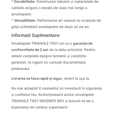
*
Durabilitate:
Construcția robustă și materialele de
calitate asigură o durată de viață mai lungă a
anvelopelor.
*
Versatilitate:
Performanța all-season te scutește de
grija schimbării anvelopelor de două ori pe an.
Informații Suplimentare:
Anvelopele TRIANGLE TA01 vin cu o
garanție de
conformitate de 2 ani
de la data achiziției. Pentru
detalii complete despre termenii și condițiile
garanției, te rugăm să consulți documentația
produsului.
Livrarea se face rapid și sigur
, direct la ușa ta.
Nu mai astepta! E momentul să investești în siguranța
și confortul tău. Achiziționează astăzi anvelopele
TRIANGLE TA01 195/55R15 89V și bucură-te de o
experiență de condus superioară!