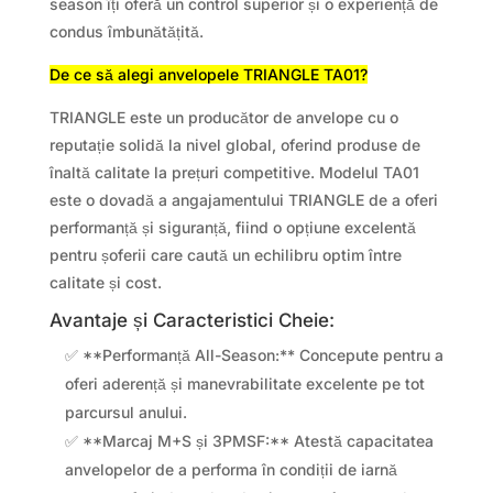
season îți oferă un control superior și o experiență de
condus îmbunătățită.
De ce să alegi anvelopele TRIANGLE TA01?
TRIANGLE este un producător de anvelope cu o
reputație solidă la nivel global, oferind produse de
înaltă calitate la prețuri competitive. Modelul TA01
este o dovadă a angajamentului TRIANGLE de a oferi
performanță și siguranță, fiind o opțiune excelentă
pentru șoferii care caută un echilibru optim între
calitate și cost.
Avantaje și Caracteristici Cheie:
✅ **Performanță All-Season:** Concepute pentru a
oferi aderență și manevrabilitate excelente pe tot
parcursul anului.
✅ **Marcaj M+S și 3PMSF:** Atestă capacitatea
anvelopelor de a performa în condiții de iarnă