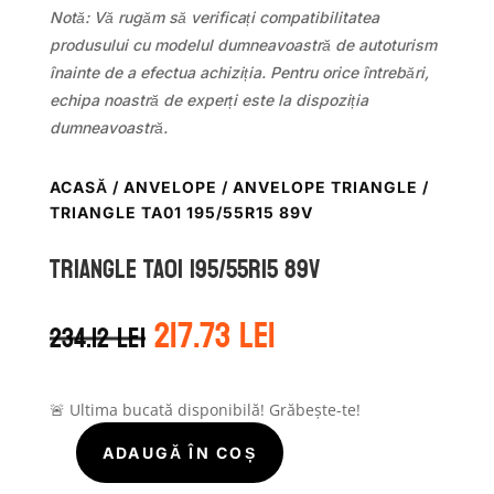
Notă: Vă rugăm să verificați compatibilitatea
produsului cu modelul dumneavoastră de autoturism
înainte de a efectua achiziția. Pentru orice întrebări,
echipa noastră de experți este la dispoziția
dumneavoastră.
ACASĂ
/
ANVELOPE
/
ANVELOPE TRIANGLE
/
TRIANGLE TA01 195/55R15 89V
TRIANGLE TA01 195/55R15 89V
Prețul
Prețul
217.73
lei
234.12
lei
inițial
curent
a
este:
fost:
217.73 lei.
234.12 lei.
🚨 Ultima bucată disponibilă! Grăbește-te!
ADAUGĂ ÎN COȘ
Cantitate
TRIANGLE