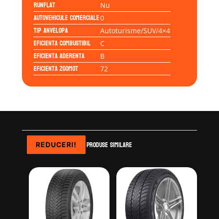
Runflat
Nu
Autovehicule comerciale
0
Tip anvelopa
Autoturisme/SUV/4×4
Eficienta Combustibil
C
Eficienta Aderenta
B
Eficienta Zgomot
72
Produse similare
REDUCERI!
REDUCERI!
REDUCERI!
REDUCERI!