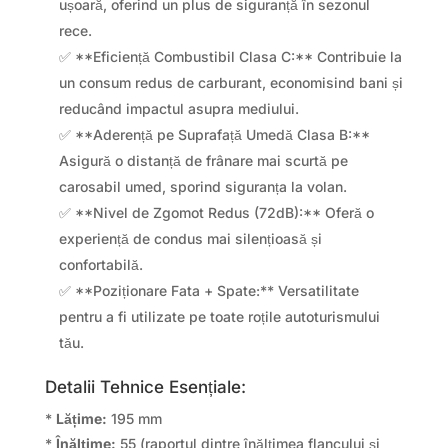
ușoară, oferind un plus de siguranță în sezonul
rece.
✅ **Eficiență Combustibil Clasa C:** Contribuie la
un consum redus de carburant, economisind bani și
reducând impactul asupra mediului.
✅ **Aderență pe Suprafață Umedă Clasa B:**
Asigură o distanță de frânare mai scurtă pe
carosabil umed, sporind siguranța la volan.
✅ **Nivel de Zgomot Redus (72dB):** Oferă o
experiență de condus mai silențioasă și
confortabilă.
✅ **Poziționare Fata + Spate:** Versatilitate
pentru a fi utilizate pe toate roțile autoturismului
tău.
Detalii Tehnice Esențiale:
*
Lățime:
195 mm
*
Înălțime:
55 (raportul dintre înălțimea flancului și