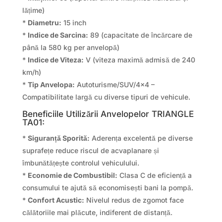
lățime)
*
Diametru:
15 inch
*
Indice de Sarcina:
89 (capacitate de încărcare de
până la 580 kg per anvelopă)
*
Indice de Viteza:
V (viteza maximă admisă de 240
km/h)
*
Tip Anvelopa:
Autoturisme/SUV/4×4 –
Compatibilitate largă cu diverse tipuri de vehicule.
Beneficiile Utilizării Anvelopelor TRIANGLE
TA01:
*
Siguranță Sporită:
Aderența excelentă pe diverse
suprafețe reduce riscul de acvaplanare și
îmbunătățește controlul vehiculului.
*
Economie de Combustibil:
Clasa C de eficiență a
consumului te ajută să economisești bani la pompă.
*
Confort Acustic:
Nivelul redus de zgomot face
călătoriile mai plăcute, indiferent de distanță.