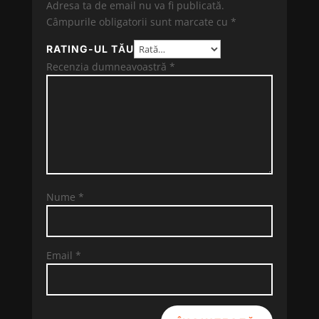
Adresa ta de email nu va fi publicată.
Câmpurile obligatorii sunt marcate cu
*
RATING-UL TĂU
Recenzia dumneavoastră
*
Nume
*
Email
*