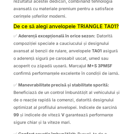
rezultatul acestei dedicări, combinând tehnologia
avansată cu materiale premium pentru a satisface
cerințele șoferilor moderni.
De ce să alegi anvelopele TRIANGLE TA01?
✅
Aderență excepțională în orice sezon:
Datorită
compoziției speciale a cauciucului și designului
avansat al benzii de rulare, anvelopele
TA01
asigură
o aderență sigură pe carosabil uscat, umed sau
acoperit cu zăpadă ușoară. Marcajul
M+S 3PMSF
confirmă performanțele excelente în condiții de iarnă.
✅
Manevrabilitate precisă și stabilitate sporită:
Beneficiază de un control îmbunătățit al vehiculului și
de o reacție rapidă la comenzi, datorită designului
optimizat al profilului anvelopei. Indicele de sarcină
99
și indicele de viteză
V
garantează performanțe
sigure chiar și la viteze mari.
✅
Confort acustic îmbunătățit:
Bucură-te de o