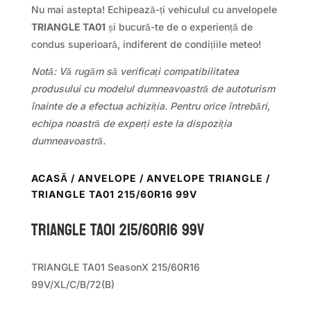
Nu mai astepta! Echipează-ți vehiculul cu anvelopele
TRIANGLE TA01
și bucură-te de o experiență de
condus superioară, indiferent de condițiile meteo!
Notă: Vă rugăm să verificați compatibilitatea
produsului cu modelul dumneavoastră de autoturism
înainte de a efectua achiziția. Pentru orice întrebări,
echipa noastră de experți este la dispoziția
dumneavoastră.
ACASĂ
/
ANVELOPE
/
ANVELOPE TRIANGLE
/
TRIANGLE TA01 215/60R16 99V
TRIANGLE TA01 215/60R16 99V
TRIANGLE TA01 SeasonX 215/60R16
99V/XL/C/B/72(B)