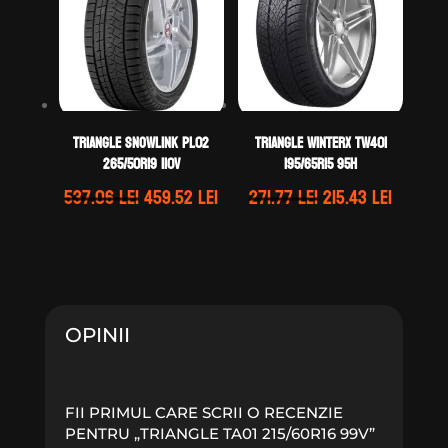
TRIANGLE SNOWLINK PL02
TRIANGLE WINTERX TW401
265/50R19 110V
195/65R15 95H
Prețul
Prețul
Prețul
Prețul
537.06
lei
459.52
lei
271.77
lei
215.43
lei
inițial
curent
inițial
curent
a
este:
a
este:
fost:
459.52 lei.
fost:
215.43 l
537.06 lei.
271.77 lei.
OPINII
FII PRIMUL CARE SCRII O RECENZIE
PENTRU „TRIANGLE TA01 215/60R16 99V”