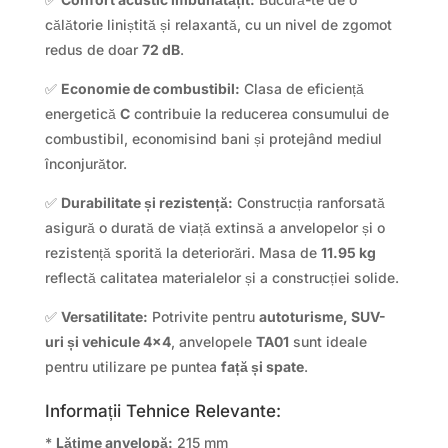
călătorie liniștită și relaxantă, cu un nivel de zgomot
redus de doar
72 dB
.
✅
Economie de combustibil:
Clasa de eficiență
energetică
C
contribuie la reducerea consumului de
combustibil, economisind bani și protejând mediul
înconjurător.
✅
Durabilitate și rezistență:
Construcția ranforsată
asigură o durată de viață extinsă a anvelopelor și o
rezistență sporită la deteriorări. Masa de
11.95 kg
reflectă calitatea materialelor și a construcției solide.
✅
Versatilitate:
Potrivite pentru
autoturisme, SUV-
uri și vehicule 4×4
, anvelopele
TA01
sunt ideale
pentru utilizare pe puntea
față și spate
.
Informații Tehnice Relevante:
*
Lățime anvelopă:
215 mm