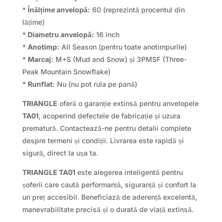
*
Înălțime anvelopă:
60 (reprezintă procentul din
lățime)
*
Diametru anvelopă:
16 inch
*
Anotimp:
All Season (pentru toate anotimpurile)
*
Marcaj:
M+S (Mud and Snow) și 3PMSF (Three-
Peak Mountain Snowflake)
*
Runflat:
Nu (nu pot rula pe pană)
TRIANGLE
oferă o garanție extinsă pentru anvelopele
TA01
, acoperind defectele de fabricație și uzura
prematură. Contactează-ne pentru detalii complete
despre termeni și condiții. Livrarea este rapidă și
sigură, direct la ușa ta.
TRIANGLE TA01
este alegerea inteligentă pentru
șoferii care caută performanță, siguranță și confort la
un preț accesibil. Beneficiază de aderență excelentă,
manevrabilitate precisă și o durată de viață extinsă.