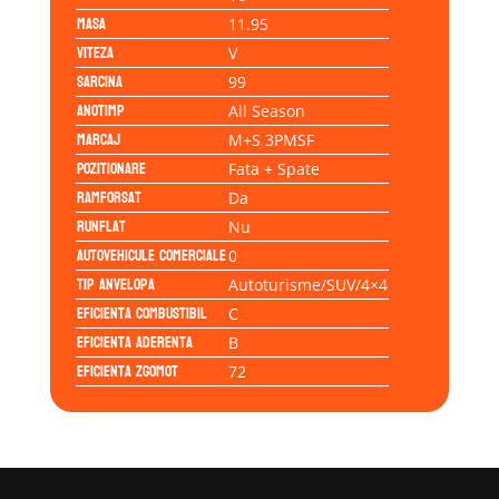
Masa
11.95
Viteza
V
Sarcina
99
Anotimp
All Season
Marcaj
M+S 3PMSF
Pozitionare
Fata + Spate
Ramforsat
Da
Runflat
Nu
Autovehicule comerciale
0
Tip anvelopa
Autoturisme/SUV/4×4
Eficienta Combustibil
C
Eficienta Aderenta
B
Eficienta Zgomot
72