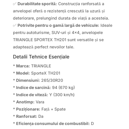
✅
Durabilitate sporită:
Construcția ranforsată a
anvelopei oferă o rezistență crescută la uzură și
deteriorare, prelungind durata de viață a acesteia.
✅
Potrivite pentru o gamă largă de vehicule:
Ideale
pentru autoturisme, SUV-uri și 4×4, anvelopele
TRIANGLE SPORTEX TH201 sunt versatile și se
adaptează perfect nevoilor tale.
Detalii Tehnice Esențiale
*
Marca:
TRIANGLE
*
Model:
SporteX TH201
*
Dimensiuni:
265/30R20
*
Indice de sarcină:
94 (670 kg)
*
Indice de viteză:
Y (300 km/h)
*
Anotimp:
Vara
*
Poziționare:
Față + Spate
*
Ranforsat:
Da
*
Eficiența consumului de combustibil:
D