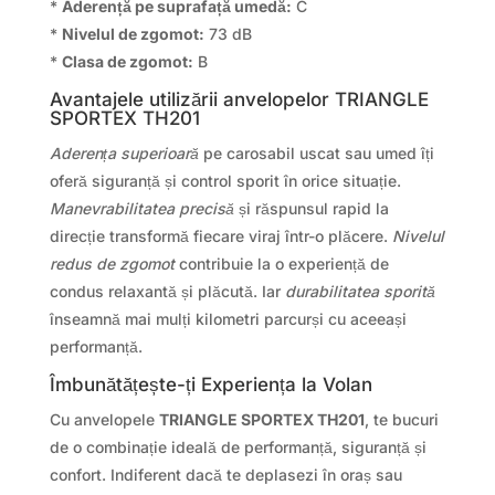
*
Aderență pe suprafață umedă:
C
*
Nivelul de zgomot:
73 dB
*
Clasa de zgomot:
B
Avantajele utilizării anvelopelor TRIANGLE
SPORTEX TH201
Aderența superioară
pe carosabil uscat sau umed îți
oferă siguranță și control sporit în orice situație.
Manevrabilitatea precisă
și răspunsul rapid la
direcție transformă fiecare viraj într-o plăcere.
Nivelul
redus de zgomot
contribuie la o experiență de
condus relaxantă și plăcută. Iar
durabilitatea sporită
înseamnă mai mulți kilometri parcurși cu aceeași
performanță.
Îmbunătățește-ți Experiența la Volan
Cu anvelopele
TRIANGLE SPORTEX TH201
, te bucuri
de o combinație ideală de performanță, siguranță și
confort. Indiferent dacă te deplasezi în oraș sau