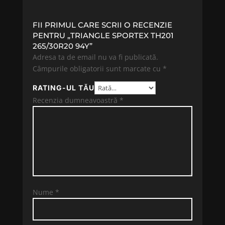
FII PRIMUL CARE SCRII O RECENZIE
PENTRU „TRIANGLE SPORTEX TH201
265/30R20 94Y”
Adresa ta de email nu va fi publicată.
Câmpurile obligatorii sunt marcate cu
*
RATING-UL TĂU
Recenzia dumneavoastră
*
Nume
*