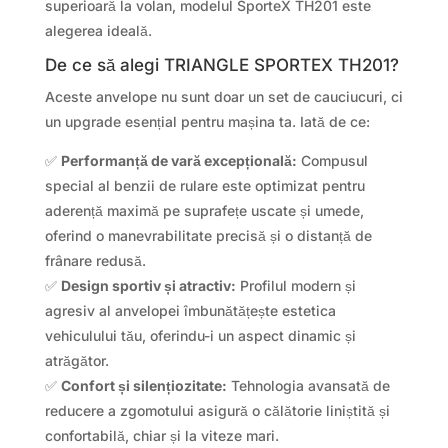
superioară la volan, modelul SporteX TH201 este
alegerea ideală.
De ce să alegi TRIANGLE SPORTEX TH201?
Aceste anvelope nu sunt doar un set de cauciucuri, ci
un upgrade esențial pentru mașina ta. Iată de ce:
✅
Performanță de vară excepțională:
Compusul
special al benzii de rulare este optimizat pentru
aderență maximă pe suprafețe uscate și umede,
oferind o manevrabilitate precisă și o distanță de
frânare redusă.
✅
Design sportiv și atractiv:
Profilul modern și
agresiv al anvelopei îmbunătățește estetica
vehiculului tău, oferindu-i un aspect dinamic și
atrăgător.
✅
Confort și silențiozitate:
Tehnologia avansată de
reducere a zgomotului asigură o călătorie liniștită și
confortabilă, chiar și la viteze mari.