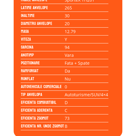
Latime anvelope
265
Inaltime
30
Diametru anvelope
20
Masa
12.79
Viteza
Y
Sarcina
94
Anotimp
Vara
Pozitionare
Fata + Spate
Ramforsat
Da
Runflat
Nu
Autovehicule comerciale
0
Tip anvelopa
Autoturisme/SUV/4×4
Eficienta Combustibil
D
Eficienta Aderenta
C
Eficienta Zgomot
73
Eficienta Nr. Unde Zgomot
B