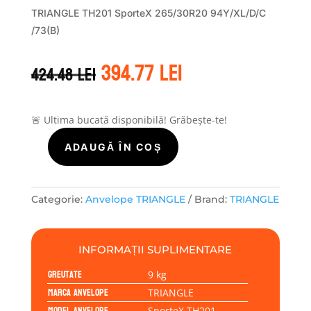
TRIANGLE TH201 SporteX 265/30R20 94Y/XL/D/C
/73(B)
Prețul
Prețul
394.77
lei
424.48
lei
inițial
curent
a
este:
fost:
394.77 lei.
424.48 lei.
🚨 Ultima bucată disponibilă! Grăbește-te!
ADAUGĂ ÎN COȘ
Cantitate
TRIANGLE
SPORTEX
TH201
Categorie:
Anvelope TRIANGLE
Brand:
TRIANGLE
265/30R20
94Y
INFORMAȚII SUPLIMENTARE
Greutate
9 kg
Marca anvelope
TRIANGLE
Model anvelope
SporteX TH201