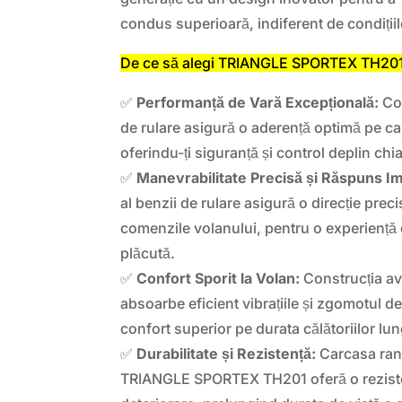
condus superioară, indiferent de condiții
De ce să alegi TRIANGLE SPORTEX TH20
✅
Performanță de Vară Excepțională:
Com
de rulare asigură o aderență optimă pe ca
oferindu-ți siguranță și control deplin chiar
✅
Manevrabilitate Precisă și Răspuns Im
al benzii de rulare asigură o direcție prec
comenzile volanului, pentru o experiență
plăcută.
✅
Confort Sporit la Volan:
Construcția av
absoarbe eficient vibrațiile și zgomotul de
confort superior pe durata călătoriilor lun
✅
Durabilitate și Rezistență:
Carcasa ran
TRIANGLE SPORTEX TH201 oferă o rezisten