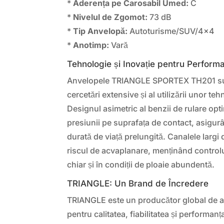
*
Aderența pe Carosabil Umed:
C
*
Nivelul de Zgomot:
73 dB
*
Tip Anvelopă:
Autoturisme/SUV/4×4
*
Anotimp:
Vară
Tehnologie și Inovație pentru Perfor
Anvelopele TRIANGLE SPORTEX TH201 sun
cercetări extensive și al utilizării unor te
Designul asimetric al benzii de rulare opt
presiunii pe suprafața de contact, asigur
durată de viață prelungită. Canalele largi
riscul de acvaplanare, menținând control
chiar și în condiții de ploaie abundentă.
TRIANGLE: Un Brand de Încredere
TRIANGLE este un producător global de 
pentru calitatea, fiabilitatea și performan