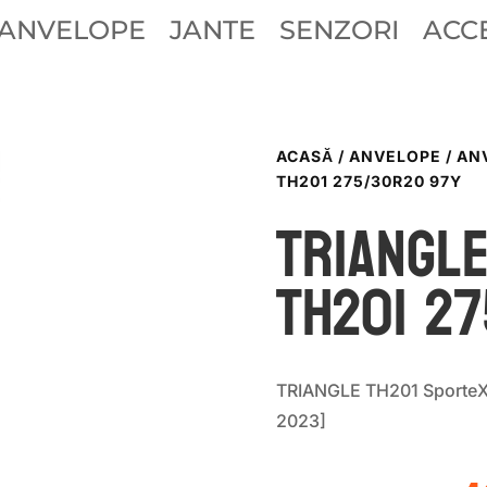
ANVELOPE
JANTE
SENZORI
ACCE
ACASĂ
/
ANVELOPE
/
AN
TH201 275/30R20 97Y
TRIANGL
TH201 2
TRIANGLE TH201 SporteX
2023]
P