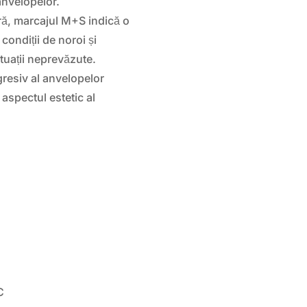
anvelopelor.
ă, marcajul M+S indică o
condiții de noroi și
tuații neprevăzute.
gresiv al anvelopelor
spectul estetic al
C