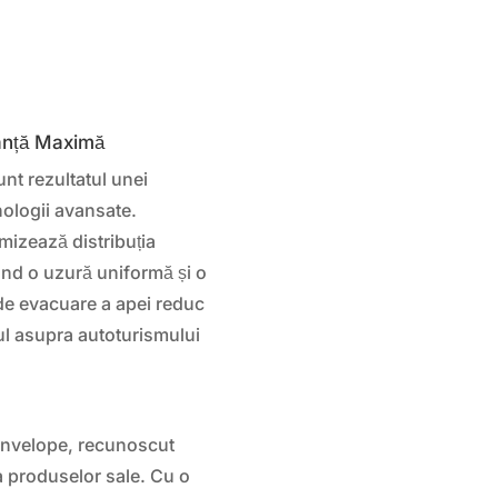
manță Maximă
t rezultatul unei
hnologii avansate.
imizează distribuția
ând o uzură uniformă și o
 de evacuare a apei reduc
ul asupra autoturismului
anvelope, recunoscut
ța produselor sale. Cu o