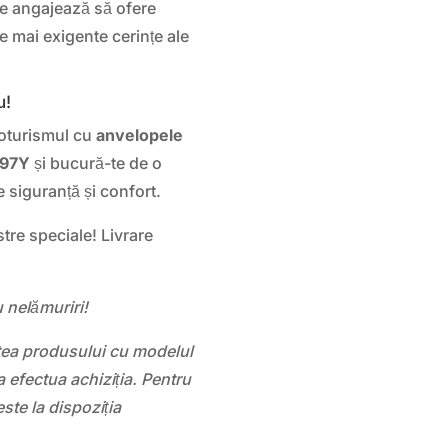
se angajează să ofere
e mai exigente cerințe ale
u!
toturismul cu
anvelopele
 97Y
și bucură-te de o
 siguranță și confort.
stre speciale! Livrare
 nelămuriri!
atea produsului cu modelul
 efectua achiziția. Pentru
este la dispoziția