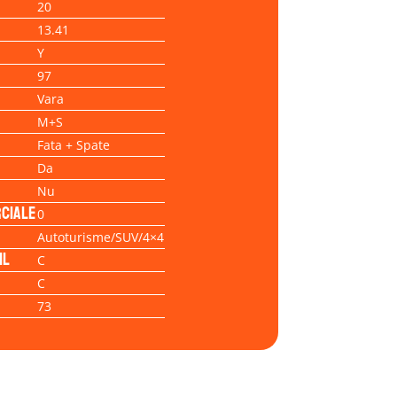
20
13.41
Y
97
Vara
M+S
Fata + Spate
Da
Nu
ciale
0
Autoturisme/SUV/4×4
il
C
C
73