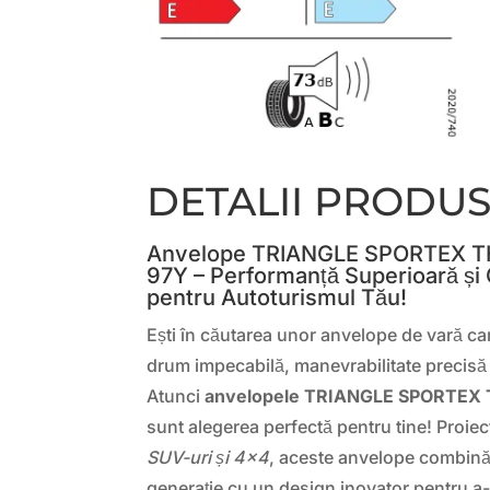
DETALII PRODU
Anvelope TRIANGLE SPORTEX T
97Y – Performanță Superioară și 
pentru Autoturismul Tău!
Ești în căutarea unor anvelope de vară care
drum impecabilă, manevrabilitate precisă ș
Atunci
anvelopele TRIANGLE SPORTEX 
sunt alegerea perfectă pentru tine! Proie
SUV-uri și 4×4
, aceste anvelope combină
generație cu un design inovator pentru a-ț