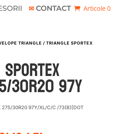
SORII
CONTACT
Articole 0
VELOPE TRIANGLE
/ TRIANGLE SPORTEX
E SPORTEX
75/30R20 97Y
 275/30R20 97Y/XL/C/C /73(B)[DOT
rețul
Prețul