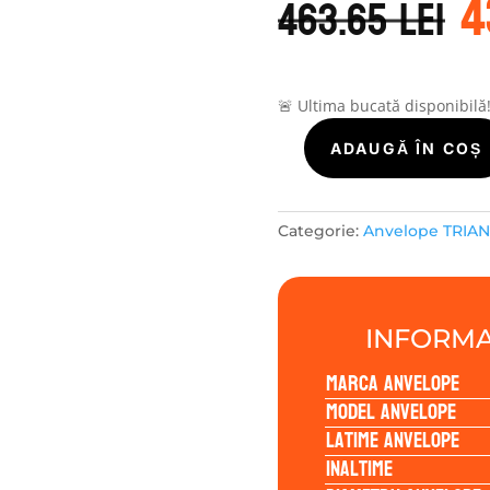
4
i
463.65
lei
a
f
4
🚨 Ultima bucată disponibilă
Cantitate
ADAUGĂ ÎN COȘ
TRIANGLE
SPORTEX
TH201
Categorie:
Anvelope TRIA
275/30R20
97Y
INFORMA
Marca anvelope
Model anvelope
Latime anvelope
Inaltime