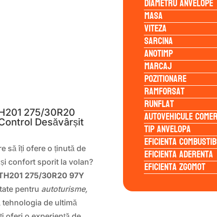
Diametru anvelope
Masa
Viteza
Sarcina
Anotimp
Marcaj
Pozitionare
S
Ramforsat
Runflat
H201 275/30R20
Autovehicule comer
Control Desăvârșit
Tip anvelopa
Eficienta Combustib
 să îți ofere o ținută de
Eficienta Aderenta
i confort sporit la volan?
Eficienta Zgomot
TH201 275/30R20 97Y
ctate pentru
autoturisme,
 tehnologia de ultimă
i oferi o experiență de