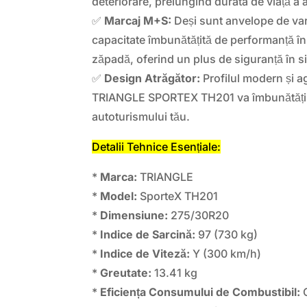
deteriorare, prelungind durata de viață a 
✅
Marcaj M+S:
Deși sunt anvelope de var
capacitate îmbunătățită de performanță în 
zăpadă, oferind un plus de siguranță în si
✅
Design Atrăgător:
Profilul modern și a
TRIANGLE SPORTEX TH201 va îmbunătăți a
autoturismului tău.
Detalii Tehnice Esențiale:
*
Marca:
TRIANGLE
*
Model:
SporteX TH201
*
Dimensiune:
275/30R20
*
Indice de Sarcină:
97 (730 kg)
*
Indice de Viteză:
Y (300 km/h)
*
Greutate:
13.41 kg
*
Eficiența Consumului de Combustibil: