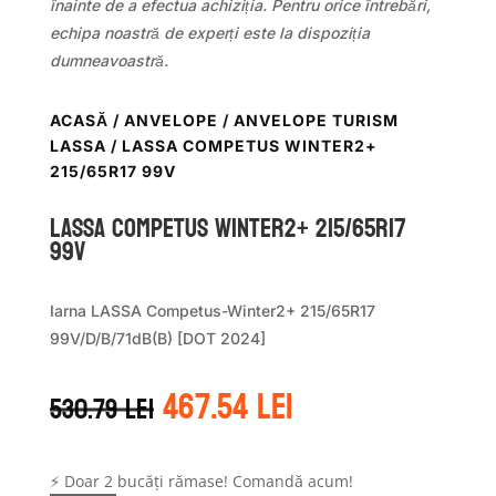
înainte de a efectua achiziția. Pentru orice întrebări,
echipa noastră de experți este la dispoziția
dumneavoastră.
ACASĂ
/
ANVELOPE
/
ANVELOPE TURISM
LASSA
/ LASSA COMPETUS WINTER2+
215/65R17 99V
LASSA COMPETUS WINTER2+ 215/65R17
99V
Iarna LASSA Competus-Winter2+ 215/65R17
99V/D/B/71dB(B) [DOT 2024]
Prețul
Prețul
467.54
lei
530.79
lei
inițial
curent
a
este:
fost:
467.54 lei.
⚡ Doar 2 bucăți rămase! Comandă acum!