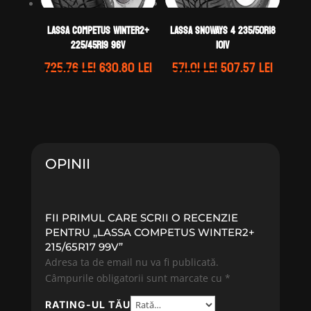
LASSA COMPETUS WINTER2+
LASSA SNOWAYS 4 235/50R18
225/45R19 96V
101V
Prețul
Prețul
Prețul
Prețul
725.76
lei
630.80
lei
571.01
lei
507.57
lei
inițial
curent
inițial
curent
a
este:
a
este:
fost:
630.80 lei.
fost:
507.57 
725.76 lei.
571.01 lei.
OPINII
FII PRIMUL CARE SCRII O RECENZIE
PENTRU „LASSA COMPETUS WINTER2+
215/65R17 99V”
Adresa ta de email nu va fi publicată.
Câmpurile obligatorii sunt marcate cu
*
RATING-UL TĂU