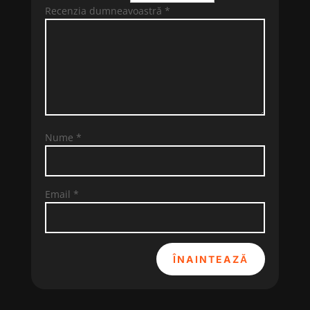
Recenzia dumneavoastră
*
Nume
*
Email
*
ÎNAINTEAZĂ