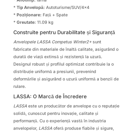
*
Tip Anvelopă:
Autoturisme/SUV/4×4
*
Poziționare:
Față + Spate
*
Greutate:
11.09 kg
Construite pentru Durabilitate și Siguranță
Anvelopele LASSA Competus Winter2+
sunt
fabricate din materiale de înaltă calitate, asigurând o
durată de viață extinsă și rezistență la uzură.
Designul robust și profilul optimizat contribuie la o
distribuție uniformă a presiunii, prevenind
deformările și asigurând o uzură uniformă a benzii de
rulare.
LASSA: O Marcă de Încredere
LASSA
este un producător de anvelope cu o reputație
solidă, cunoscut pentru inovație, calitate și
performanță. Cu o experiență vastă în industria
anvelopelor,
LASSA
oferă produse fiabile și sigure,