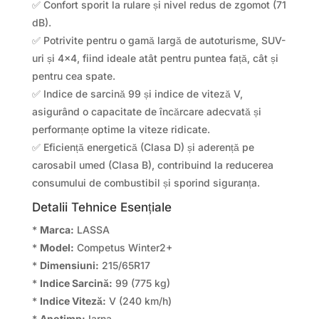
✅ Confort sporit la rulare și nivel redus de zgomot (71
dB).
✅ Potrivite pentru o gamă largă de autoturisme, SUV-
uri și 4×4, fiind ideale atât pentru puntea față, cât și
pentru cea spate.
✅ Indice de sarcină 99 și indice de viteză V,
asigurând o capacitate de încărcare adecvată și
performanțe optime la viteze ridicate.
✅ Eficiență energetică (Clasa D) și aderență pe
carosabil umed (Clasa B), contribuind la reducerea
consumului de combustibil și sporind siguranța.
Detalii Tehnice Esențiale
*
Marca:
LASSA
*
Model:
Competus Winter2+
*
Dimensiuni:
215/65R17
*
Indice Sarcină:
99 (775 kg)
*
Indice Viteză:
V (240 km/h)
*
Anotimp:
Iarna