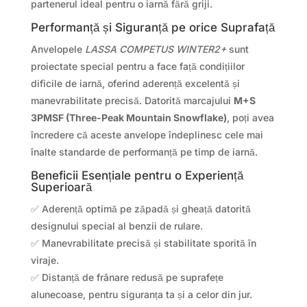
partenerul ideal pentru o iarnă fără griji.
Performanță și Siguranță pe orice Suprafață
Anvelopele
LASSA COMPETUS WINTER2+
sunt
proiectate special pentru a face față condițiilor
dificile de iarnă, oferind aderență excelentă și
manevrabilitate precisă. Datorită marcajului
M+S
3PMSF (Three-Peak Mountain Snowflake)
, poți avea
încredere că aceste anvelope îndeplinesc cele mai
înalte standarde de performanță pe timp de iarnă.
Beneficii Esențiale pentru o Experiență
Superioară
✅ Aderență optimă pe zăpadă și gheață datorită
designului special al benzii de rulare.
✅ Manevrabilitate precisă și stabilitate sporită în
viraje.
✅ Distanță de frânare redusă pe suprafețe
alunecoase, pentru siguranța ta și a celor din jur.