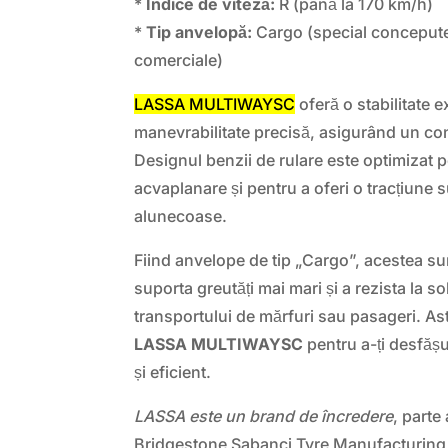
*
Indice de viteză:
R (până la 170 km/h)
*
Tip anvelopă:
Cargo (special concepute
comerciale)
LASSA MULTIWAYSC
oferă o stabilitate ex
manevrabilitate precisă, asigurând un cont
Designul benzii de rulare este optimizat p
acvaplanare și pentru a oferi o tracțiune 
alunecoase.
Fiind anvelope de tip „Cargo”, acestea su
suporta greutăți mai mari și a rezista la sol
transportului de mărfuri sau pasageri. Ast
LASSA MULTIWAYSC
pentru a-ți desfășu
și eficient.
LASSA este un brand de încredere
, parte
Bridgestone Sabanci Tyre Manufacturing I