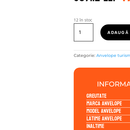
a
f
50
12 în stoc
Cantitate
LASSA
ADAUGĂ 
MULTIWAYS
C
205/65R16
Categorie:
Anvelope turis
107/105R
INFORMA
Greutate
Marca anvelope
Model anvelope
Latime anvelope
Inaltime