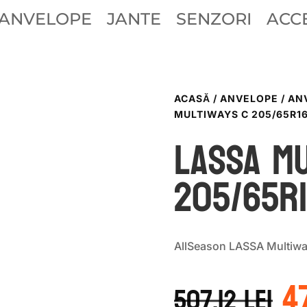
ANVELOPE
JANTE
SENZORI
ACCE
ACASĂ
/
ANVELOPE
/
AN
MULTIWAYS C 205/65R16
LASSA MU
205/65R1
AllSeason LASSA Multiw
P
4
in
507.12
lei