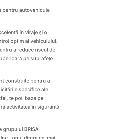
 pentru autovehicule
celentă în viraje și o
rol optim al vehiculului.
entru a reduce riscul de
superioară pe suprafețe
nt construite pentru a
icitările specifice ale
fel, te poți baza pe
ra activitatea în siguranță
 a grupului BRISA
nc., unul dintre cei mai