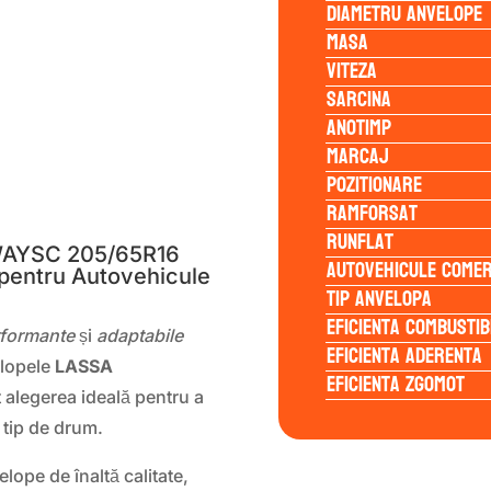
Diametru anvelope
Masa
Viteza
Sarcina
Anotimp
Marcaj
Pozitionare
S
Ramforsat
Runflat
WAYSC 205/65R16
Autovehicule comer
 pentru Autovehicule
Tip anvelopa
Eficienta Combustib
rformante
și
adaptabile
Eficienta Aderenta
elopele
LASSA
Eficienta Zgomot
 alegerea ideală pentru a
i tip de drum.
lope de înaltă calitate,