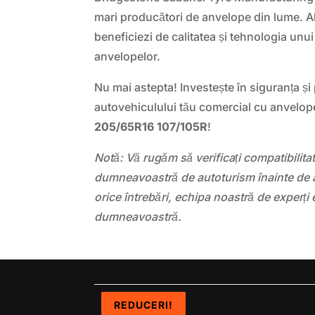
mari producători de anvelope din lume. 
beneficiezi de calitatea și tehnologia unui 
anvelopelor.
Nu mai astepta! Investește în siguranța ș
autovehiculului tău comercial cu anvelop
205/65R16 107/105R
!
Notă: Vă rugăm să verificați compatibilit
dumneavoastră de autoturism înainte de a
orice întrebări, echipa noastră de experți 
dumneavoastră.
REDUCERI!
REDUCERI!
REDUCERI!
REDUCERI!