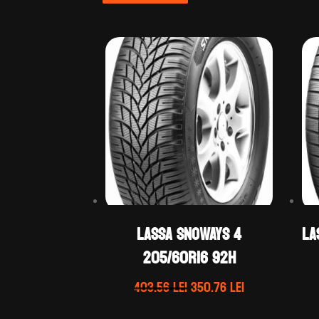
LASSA SNOWAYS 4
LA
205/60R16 92H
Prețul
Prețul
403.56
lei
350.76
lei
inițial
curent