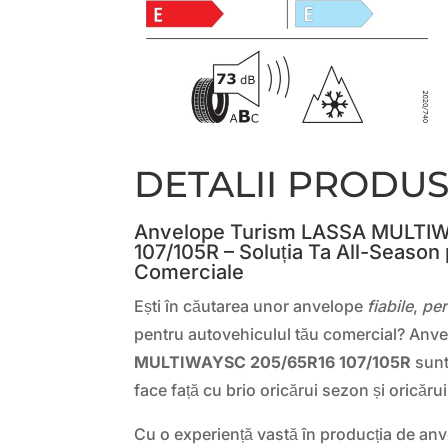
DETALII PRODU
Anvelope Turism LASSA MULTI
107/105R – Soluția Ta All-Season
Comerciale
Ești în căutarea unor anvelope
fiabile
,
pe
pentru autovehiculul tău comercial? Anv
MULTIWAYSC 205/65R16 107/105R
sunt
face față cu brio oricărui sezon și oricăru
Cu o experiență vastă în producția de anve