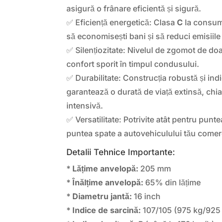
asigură o frânare eficientă și sigură.
✅ Eficiență energetică: Clasa
C
la consumu
să economisești bani și să reduci emisiil
✅ Silențiozitate: Nivelul de zgomot de do
confort sporit în timpul condusului.
✅ Durabilitate: Construcția robustă și ind
garantează o durată de viață extinsă, chiar 
intensivă.
✅ Versatilitate: Potrivite atât pentru punte
puntea spate a autovehiculului tău comerc
Detalii Tehnice Importante:
*
Lățime anvelopă:
205 mm
*
Înălțime anvelopă:
65% din lățime
*
Diametru jantă:
16 inch
*
Indice de sarcină:
107/105 (975 kg/925