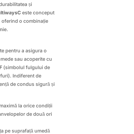
urabilitatea și
ltiwaysC
este conceput
, oferind o combinație
mie.
te pentru a asigura o
 umede sau acoperite cu
F
(simbolul fulgului de
furi). Indiferent de
iență de condus sigură și
 maximă la orice condiții
anvelopelor de două ori
ța pe suprafață umedă