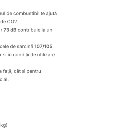
l de combustibil te ajută
e de CO2.
ar
73 dB
contribuie la un
icele de sarcină
107/105
și în condiții de utilizare
a față, cât și pentru
ial.
 kg)