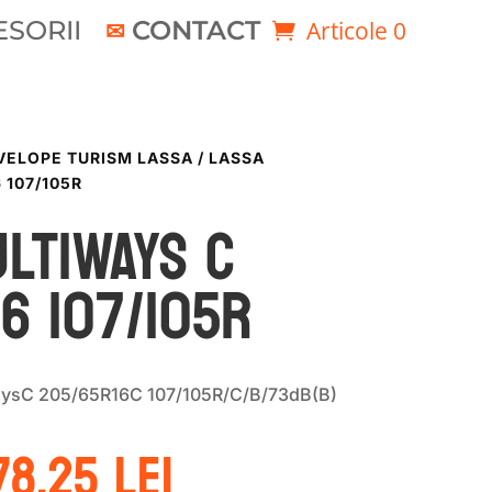
SORII
CONTACT
Articole 0
VELOPE TURISM LASSA
/ LASSA
 107/105R
LTIWAYS C
6 107/105R
aysC 205/65R16C 107/105R/C/B/73dB(B)
rețul
Prețul
78.25
lei
ițial
curent