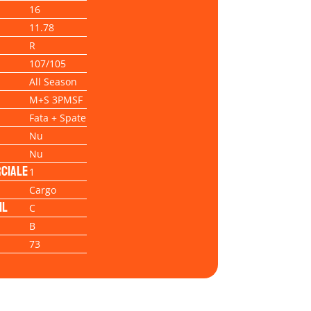
16
11.78
R
107/105
All Season
M+S 3PMSF
Fata + Spate
Nu
Nu
ciale
1
Cargo
il
C
B
73