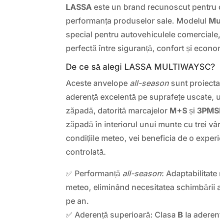
LASSA
este un brand recunoscut pentru d
performanța produselor sale. Modelul
Mu
special pentru autovehiculele comerciale
perfectă între siguranță, confort și econo
De ce să alegi LASSA MULTIWAYSC?
Aceste anvelope
all-season
sunt proiecta
aderență excelentă pe suprafețe uscate,
zăpadă, datorită marcajelor
M+S
și
3PMS
zăpadă în interiorul unui munte cu trei vâr
condițiile meteo, vei beneficia de o exper
controlată.
✅ Performanță
all-season
: Adaptabilitate
meteo, eliminând necesitatea schimbării 
pe an.
✅ Aderență superioară: Clasa
B
la aderen