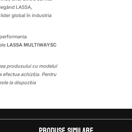
Alegând LASSA,
lider global în industria
i performanța
ele
LASSA MULTIWAYSC
atea produsului cu modelul
 efectua achiziția. Pentru
este la dispoziția
Produse similare