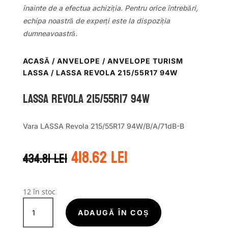
înainte de a efectua achiziția. Pentru orice întrebări,
echipa noastră de experți este la dispoziția
dumneavoastră.
ACASĂ
/
ANVELOPE
/
ANVELOPE TURISM
LASSA
/ LASSA REVOLA 215/55R17 94W
LASSA REVOLA 215/55R17 94W
Vara LASSA Revola 215/55R17 94W/B/A/71dB-B
Prețul
Prețul
418.62
lei
434.81
lei
inițial
curent
a
este:
fost:
418.62 lei.
434.81 lei.
12 în stoc
Cantitate
LASSA
ADAUGĂ ÎN COȘ
REVOLA