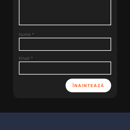
Nume
*
Email
*
ÎNAINTEAZĂ