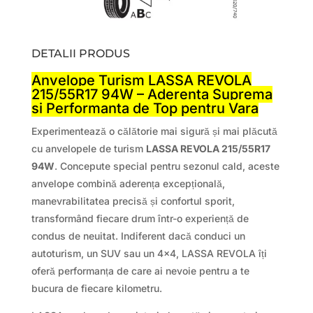
DETALII PRODUS
Anvelope Turism LASSA REVOLA
215/55R17 94W – Aderenta Suprema
si Performanta de Top pentru Vara
Experimentează o călătorie mai sigură și mai plăcută
cu anvelopele de turism
LASSA REVOLA 215/55R17
94W
. Concepute special pentru sezonul cald, aceste
anvelope combină aderența excepțională,
manevrabilitatea precisă și confortul sporit,
transformând fiecare drum într-o experiență de
condus de neuitat. Indiferent dacă conduci un
autoturism, un SUV sau un 4×4, LASSA REVOLA îți
oferă performanța de care ai nevoie pentru a te
bucura de fiecare kilometru.