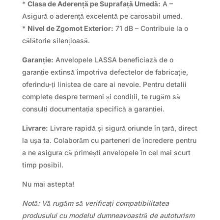
*
Clasa de Aderență pe Suprafață Umedă:
A –
Asigură o aderență excelentă pe carosabil umed.
*
Nivel de Zgomot Exterior:
71 dB – Contribuie la o
călătorie silențioasă.
Garanție:
Anvelopele LASSA beneficiază de o
garanție extinsă împotriva defectelor de fabricație,
oferindu-ți liniștea de care ai nevoie. Pentru detalii
complete despre termeni și condiții, te rugăm să
consulți documentația specifică a garanției.
Livrare:
Livrare rapidă și sigură oriunde în țară, direct
la ușa ta. Colaborăm cu parteneri de încredere pentru
a ne asigura că primești anvelopele în cel mai scurt
timp posibil.
Nu mai astepta!
Notă: Vă rugăm să verificați compatibilitatea
produsului cu modelul dumneavoastră de autoturism