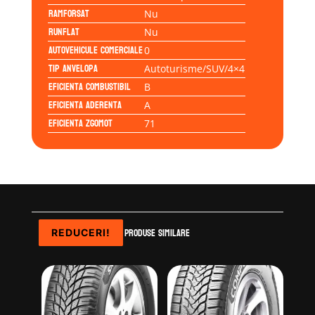
Ramforsat
Nu
Runflat
Nu
Autovehicule comerciale
0
Tip anvelopa
Autoturisme/SUV/4×4
Eficienta Combustibil
B
Eficienta Aderenta
A
Eficienta Zgomot
71
Produse similare
REDUCERI!
REDUCERI!
REDUCERI!
REDUCERI!