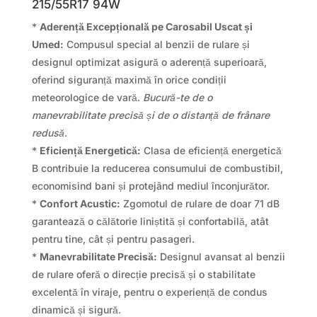
215/55R17 94W
*
Aderență Excepțională pe Carosabil Uscat și
Umed:
Compusul special al benzii de rulare și
designul optimizat asigură o aderență superioară,
oferind siguranță maximă în orice condiții
meteorologice de vară.
Bucură-te de o
manevrabilitate precisă și de o distanță de frânare
redusă
.
*
Eficiență Energetică:
Clasa de eficiență energetică
B contribuie la reducerea consumului de combustibil,
economisind bani și protejând mediul înconjurător.
*
Confort Acustic:
Zgomotul de rulare de doar 71 dB
garantează o călătorie liniștită și confortabilă, atât
pentru tine, cât și pentru pasageri.
*
Manevrabilitate Precisă:
Designul avansat al benzii
de rulare oferă o direcție precisă și o stabilitate
excelentă în viraje, pentru o experiență de condus
dinamică și sigură.