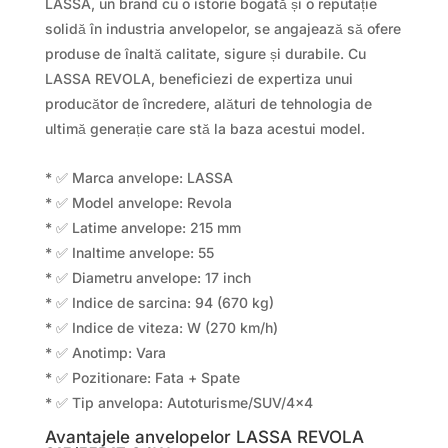
LASSA, un brand cu o istorie bogată și o reputație
solidă în industria anvelopelor, se angajează să ofere
produse de înaltă calitate, sigure și durabile. Cu
LASSA REVOLA, beneficiezi de expertiza unui
producător de încredere, alături de tehnologia de
ultimă generație care stă la baza acestui model.
* ✅ Marca anvelope: LASSA
* ✅ Model anvelope: Revola
* ✅ Latime anvelope: 215 mm
* ✅ Inaltime anvelope: 55
* ✅ Diametru anvelope: 17 inch
* ✅ Indice de sarcina: 94 (670 kg)
* ✅ Indice de viteza: W (270 km/h)
* ✅ Anotimp: Vara
* ✅ Pozitionare: Fata + Spate
* ✅ Tip anvelopa: Autoturisme/SUV/4×4
Avantajele anvelopelor LASSA REVOLA