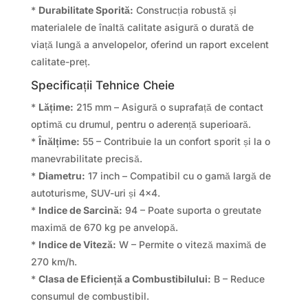
*
Durabilitate Sporită:
Construcția robustă și
materialele de înaltă calitate asigură o durată de
viață lungă a anvelopelor, oferind un raport excelent
calitate-preț.
Specificații Tehnice Cheie
*
Lățime:
215 mm – Asigură o suprafață de contact
optimă cu drumul, pentru o aderență superioară.
*
Înălțime:
55 – Contribuie la un confort sporit și la o
manevrabilitate precisă.
*
Diametru:
17 inch – Compatibil cu o gamă largă de
autoturisme, SUV-uri și 4×4.
*
Indice de Sarcină:
94 – Poate suporta o greutate
maximă de 670 kg pe anvelopă.
*
Indice de Viteză:
W – Permite o viteză maximă de
270 km/h.
*
Clasa de Eficiență a Combustibilului:
B – Reduce
consumul de combustibil.