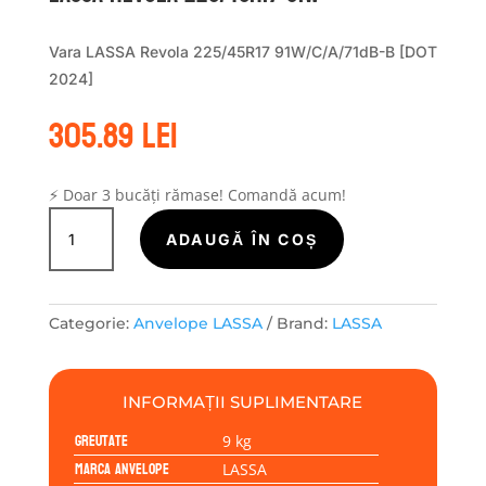
Vara LASSA Revola 225/45R17 91W/C/A/71dB-B [DOT
2024]
305.89
lei
⚡ Doar 3 bucăți rămase! Comandă acum!
Cantitate
LASSA
ADAUGĂ ÎN COȘ
REVOLA
225/45R17
91W
Categorie:
Anvelope LASSA
Brand:
LASSA
INFORMAȚII SUPLIMENTARE
Greutate
9 kg
Marca anvelope
LASSA