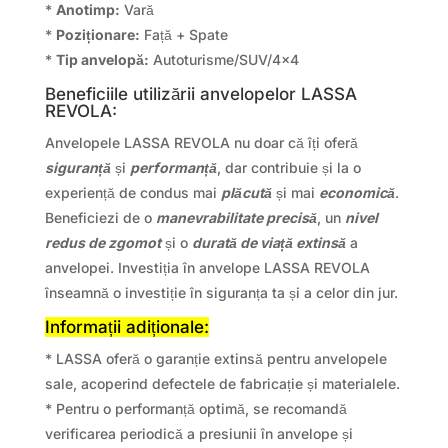
*
Anotimp:
Vară
*
Poziționare:
Față + Spate
*
Tip anvelopă:
Autoturisme/SUV/4×4
Beneficiile utilizării anvelopelor LASSA
REVOLA:
Anvelopele LASSA REVOLA nu doar că îți oferă
siguranță
și
performanță
, dar contribuie și la o
experiență de condus mai
plăcută
și mai
economică
.
Beneficiezi de o
manevrabilitate precisă
, un
nivel
redus de zgomot
și o
durată de viață extinsă
a
anvelopei. Investiția în anvelope LASSA REVOLA
înseamnă o investiție în siguranța ta și a celor din jur.
Informații adiționale:
* LASSA oferă o garanție extinsă pentru anvelopele
sale, acoperind defectele de fabricație și materialele.
* Pentru o performanță optimă, se recomandă
verificarea periodică a presiunii în anvelope și