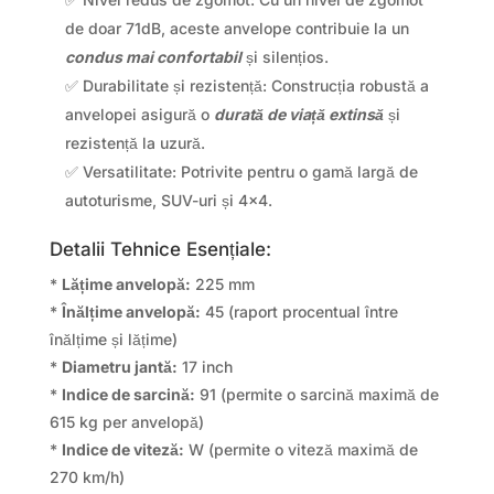
de doar 71dB, aceste anvelope contribuie la un
condus mai confortabil
și silențios.
✅ Durabilitate și rezistență: Construcția robustă a
anvelopei asigură o
durată de viață extinsă
și
rezistență la uzură.
✅ Versatilitate: Potrivite pentru o gamă largă de
autoturisme, SUV-uri și 4×4.
Detalii Tehnice Esențiale:
*
Lățime anvelopă:
225 mm
*
Înălțime anvelopă:
45 (raport procentual între
înălțime și lățime)
*
Diametru jantă:
17 inch
*
Indice de sarcină:
91 (permite o sarcină maximă de
615 kg per anvelopă)
*
Indice de viteză:
W (permite o viteză maximă de
270 km/h)