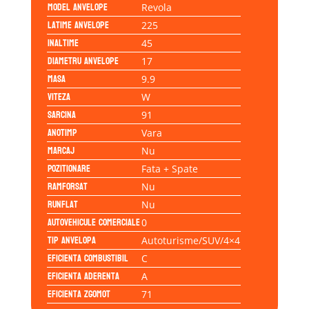
Model anvelope
Revola
Latime anvelope
225
Inaltime
45
Diametru anvelope
17
Masa
9.9
Viteza
W
Sarcina
91
Anotimp
Vara
Marcaj
Nu
Pozitionare
Fata + Spate
Ramforsat
Nu
Runflat
Nu
Autovehicule comerciale
0
Tip anvelopa
Autoturisme/SUV/4×4
Eficienta Combustibil
C
Eficienta Aderenta
A
Eficienta Zgomot
71