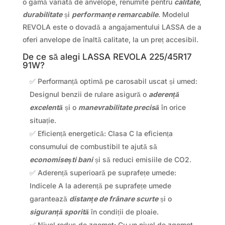
o gamă variată de anvelope, renumite pentru
calitate
,
durabilitate
și
performanțe remarcabile
. Modelul
REVOLA este o dovadă a angajamentului LASSA de a
oferi anvelope de înaltă calitate, la un preț accesibil.
De ce să alegi LASSA REVOLA 225/45R17
91W?
✅ Performanță optimă pe carosabil uscat și umed:
Designul benzii de rulare asigură o
aderență
excelentă
și o
manevrabilitate precisă
în orice
situație.
✅ Eficiență energetică: Clasa C la eficiența
consumului de combustibil te ajută să
economisești bani
și să reduci emisiile de CO2.
✅ Aderență superioară pe suprafețe umede:
Indicele A la aderență pe suprafețe umede
garantează
distanțe de frânare scurte
și o
siguranță sporită
în condiții de ploaie.
✅ Nivel redus de zgomot: Cu un nivel de zgomot