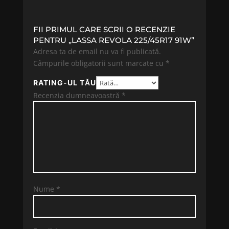
FII PRIMUL CARE SCRII O RECENZIE
PENTRU „LASSA REVOLA 225/45R17 91W”
Adresa ta de email nu va fi publicată.
Câmpurile obligatorii sunt marcate cu
*
RATING-UL TĂU
Recenzia dumneavoastră
*
Nume
*