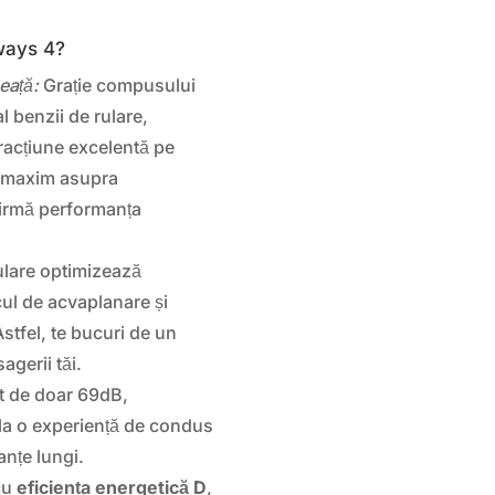
ways 4?
eață:
Grație compusului
l benzii de rulare,
acțiune excelentă pe
l maxim asupra
irmă performanța
ulare optimizează
cul de acvaplanare și
stfel, te bucuri de un
agerii tăi.
t de doar 69dB,
la o experiență de condus
anțe lungi.
cu
eficiența energetică D
,