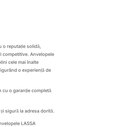
o reputație solidă,
uri competitive. Anvelopele
ini cele mai înalte
sigurând o experiență de
n cu o garanție completă
și sigură la adresa dorită.
anvelopele LASSA