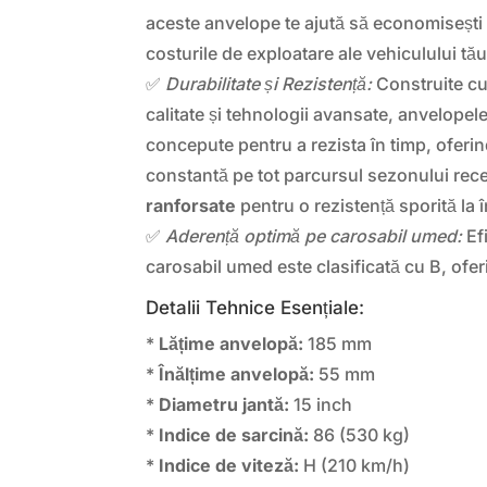
aceste anvelope te ajută să economisești
costurile de exploatare ale vehiculului tău
✅
Durabilitate și Rezistență:
Construite cu 
calitate și tehnologii avansate, anvelop
concepute pentru a rezista în timp, oferi
constantă pe tot parcursul sezonului rec
ranforsate
pentru o rezistență sporită la î
✅
Aderență optimă pe carosabil umed:
Efi
carosabil umed este clasificată cu B, ofer
Detalii Tehnice Esențiale:
*
Lățime anvelopă:
185 mm
*
Înălțime anvelopă:
55 mm
*
Diametru jantă:
15 inch
*
Indice de sarcină:
86 (530 kg)
*
Indice de viteză:
H (210 km/h)