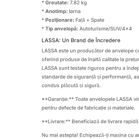
*
Greutate:
7.82 kg
*
Anotimp:
Iarna
*
Poziționare:
Față + Spate
*
Tip anvelopă:
Autoturisme/SUV/4×4
LASSA: Un Brand de Încredere
LASSA este un producător de anvelope cu 
oferind produse de înaltă calitate la preț
LASSA sunt testate riguros pentru a îndepl
standarde de siguranță și performanță, a
condus plăcută și sigură.
**Garanție:** Toate anvelopele LASSA vi
pentru defecte de fabricație și materiale.
**Livrare:** Beneficiază de livrare rapidă 
Nu mai astepta! Echipează-ți mașina cu 