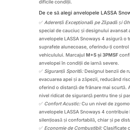
dificile condiții.
De ce să alegi anvelopele LASSA Sno
✅
Aderență Excepțională pe Zăpadă și Gh
special de cauciuc și designului avansat a
anvelopele LASSA Snoways 4 asigură o tr
suprafețe alunecoase, oferindu-ți contro
vehiculului. Marcajul
M+S și 3PMSF
conf
anvelopei în condiții de iarnă severe.
✅
Siguranță Sporită:
Designul benzii de r
evacuarea apei și a zăpezii, reducând ris
oferind o distanță de frânare mai scurtă. A
nivel ridicat de siguranță pentru tine și pas
✅
Confort Acustic:
Cu un nivel de zgomo
anvelopele LASSA Snoways 4 contribuie 
silențioasă și confortabilă, chiar și pe dist
✅
Economie de Combustibil:
Clasificate 