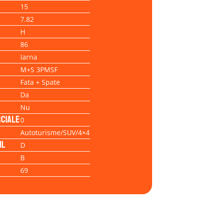
15
7.82
H
86
Iarna
M+S 3PMSF
Fata + Spate
Da
Nu
ciale
0
Autoturisme/SUV/4×4
il
D
B
69