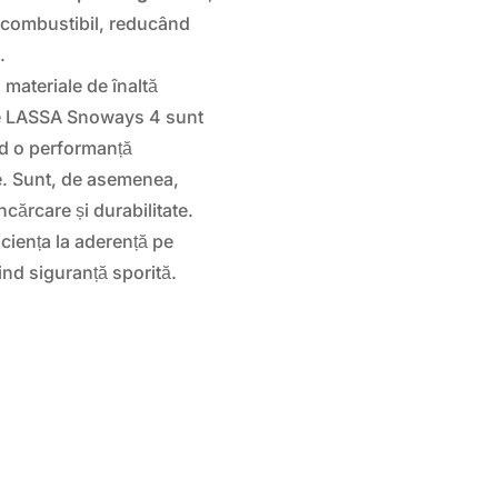
 combustibil, reducând
.
materiale de înaltă
ele LASSA Snoways 4 sunt
nd o performanță
e. Sunt, de asemenea,
ncărcare și durabilitate.
ciența la aderență pe
ind siguranță sporită.