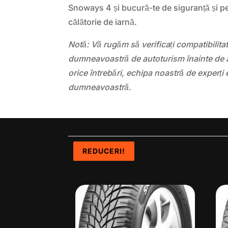
Snoways 4 și bucură-te de siguranță și pe
călătorie de iarnă.
Notă: Vă rugăm să verificați compatibilit
dumneavoastră de autoturism înainte de a
orice întrebări, echipa noastră de experți 
dumneavoastră.
REDUCERI!
REDUCERI!
REDUCERI!
REDUCERI!