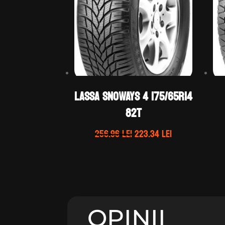
LASSA SNOWAYS 4 175/65R14
82T
Prețul
Prețul
256.96
lei
223.34
lei
inițial
curent
a
este:
fost:
223.34 lei.
256.96 lei.
OPINII