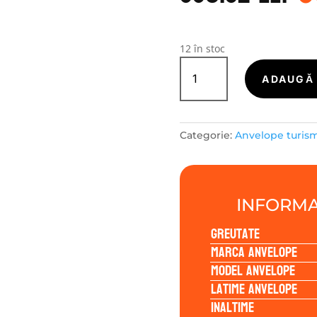
a
f
3
12 în stoc
Cantitate
LASSA
ADAUGĂ 
SNOWAYS
4
185/55R15
Categorie:
Anvelope turis
86H
INFORMA
Greutate
Marca anvelope
Model anvelope
Latime anvelope
Inaltime