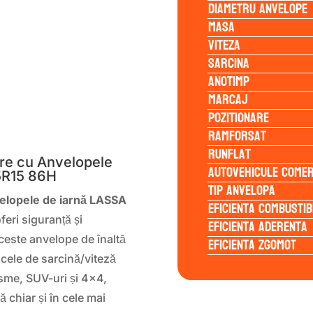
Diametru anvelope
Masa
Viteza
Sarcina
Anotimp
Marcaj
Pozitionare
S
Ramforsat
Runflat
re cu Anvelopele
Autovehicule comer
5R15 86H
Tip anvelopa
elopele de iarnă LASSA
Eficienta Combustib
feri siguranță și
Eficienta Aderenta
Aceste anvelope de înaltă
Eficienta Zgomot
icele de sarcină/viteză
isme, SUV-uri și 4×4,
 chiar și în cele mai