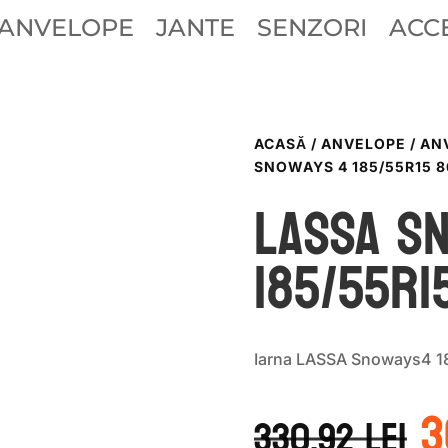
ANVELOPE
JANTE
SENZORI
ACCE
ACASĂ
/
ANVELOPE
/
AN
SNOWAYS 4 185/55R15 
LASSA S
185/55R1
Iarna LASSA Snoways4 1
P
3
i
330.92
lei