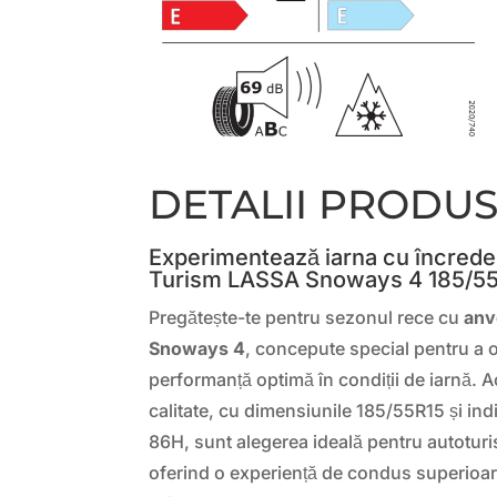
DETALII PRODU
Experimentează iarna cu încrede
Turism LASSA Snoways 4 185/5
Pregătește-te pentru sezonul rece cu
anv
Snoways 4
, concepute special pentru a o
performanță optimă în condiții de iarnă. 
calitate, cu dimensiunile 185/55R15 și ind
86H, sunt alegerea ideală pentru autotur
oferind o experiență de condus superioară