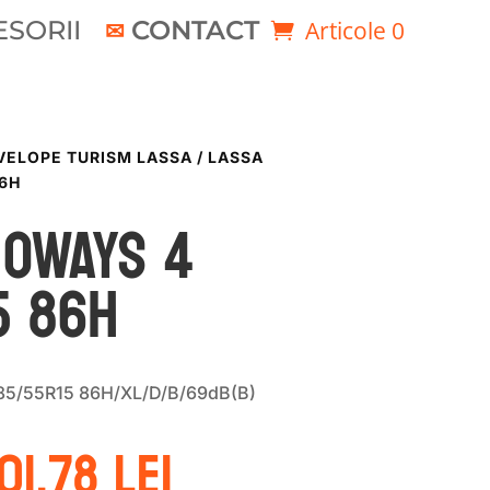
SORII
CONTACT
Articole 0
VELOPE TURISM LASSA
/ LASSA
86H
NOWAYS 4
5 86H
85/55R15 86H/XL/D/B/69dB(B)
rețul
Prețul
01.78
lei
nițial
curent