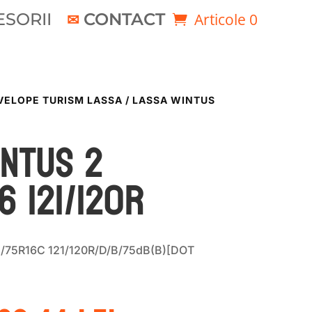
SORII
CONTACT
Articole 0
VELOPE TURISM LASSA
/ LASSA WINTUS
INTUS 2
6 121/120R
5/75R16C 121/120R/D/B/75dB(B)[DOT
rețul
Prețul