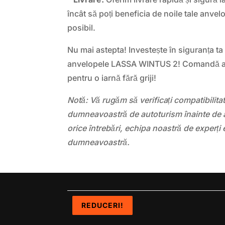
încât să poți beneficia de noile tale anve
posibil.
Nu mai astepta! Investește în siguranța ta 
anvelopele LASSA WINTUS 2! Comandă ac
pentru o iarnă fără griji!
Notă: Vă rugăm să verificați compatibilit
dumneavoastră de autoturism înainte de a
orice întrebări, echipa noastră de experți 
dumneavoastră.
REDUCERI!
REDUCERI!
REDUCERI!
REDUCERI!