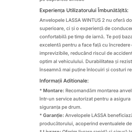
Experiența Utilizatorului Îmbunătățită:
Anvelopele LASSA WINTUS 2 nu oferă doa
superioare, ci și o experiență de conduce
confortabilă pe timp de iarnă. Te poți baz
excelentă pentru a face față cu încredere 
imprevizibile, reducând riscul de acciden
optim al vehiculului. Durabilitatea și rezi
înseamnă mai puține înlocuiri și costuri 
Informații Aditionale:
*
Montare:
Recomandăm montarea anvel
într-un service autorizat pentru a asigur
siguranța pe drum.
*
Garanție:
Anvelopele LASSA beneficiază
producătorului, acoperind eventualele def
*
Livrare:
Oferim livrare rapidă și sigură la