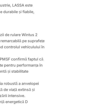
dustrie, LASSA este
durabile și fiabile,
ii de rulare Wintus 2
e remarcabilă pe suprafețe
d controlul vehiculului în
PMSF confirmă faptul că
te pentru performanța în
ntă și stabilitate
a robustă a anvelopei
de viață extinsă și
izării intensive.
nță energetică D