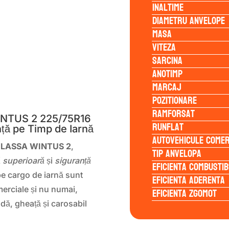
Inaltime
Diametru anvelope
Masa
Viteza
Sarcina
Anotimp
Marcaj
S
Pozitionare
Ramforsat
INTUS 2 225/75R16
Runflat
nță pe Timp de Iarnă
Autovehicule comer
e LASSA WINTUS 2
,
Tip anvelopa
 superioară
și
siguranță
Eficienta Combustib
ope cargo de iarnă sunt
Eficienta Aderenta
erciale și nu numai,
Eficienta Zgomot
ă, gheață și carosabil