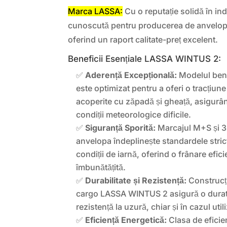
Marca LASSA:
Cu o reputație solidă în in
cunoscută pentru producerea de anvelope 
oferind un raport calitate-preț excelent.
Beneficii Esențiale LASSA WINTUS 2:
✅
Aderență Excepțională:
Modelul benz
este optimizat pentru a oferi o tracțiun
acoperite cu zăpadă și gheață, asigurân
condiții meteorologice dificile.
✅
Siguranță Sporită:
Marcajul M+S și 3
anvelopa îndeplinește standardele stric
condiții de iarnă, oferind o frânare eficie
îmbunătățită.
✅
Durabilitate și Rezistență:
Construcți
cargo LASSA WINTUS 2 asigură o durată 
rezistență la uzură, chiar și în cazul util
✅
Eficiență Energetică:
Clasa de eficie