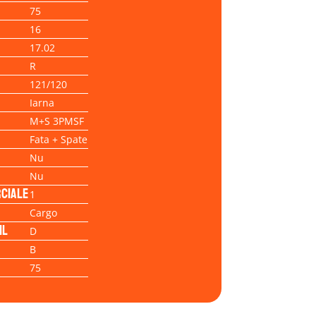
75
16
17.02
R
121/120
Iarna
M+S 3PMSF
Fata + Spate
Nu
Nu
ciale
1
Cargo
il
D
B
75