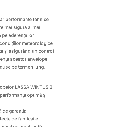
r performanțe tehnice
re mai sigură și mai
a pe aderența lor
condițiilor meteorologice
te și asigurând un control
stența acestor anvelope
reduse pe termen lung.
opelor LASSA WINTUS 2
a performanța optimă și
 de garanția
ecte de fabricație.
 nivel național, astfel