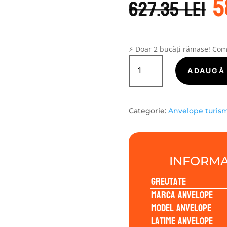
5
i
627.35
lei
a
f
6
⚡ Doar 2 bucăți rămase! Co
Cantitate
LASSA
ADAUGĂ 
WINTUS
2
225/75R16
Categorie:
Anvelope turis
121/120R
INFORMA
Greutate
Marca anvelope
Model anvelope
Latime anvelope