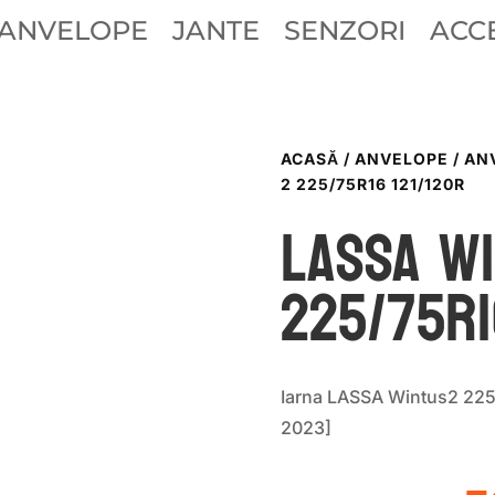
ANVELOPE
JANTE
SENZORI
ACCE
ACASĂ
/
ANVELOPE
/
AN
2 225/75R16 121/120R
LASSA W
225/75R1
Iarna LASSA Wintus2 22
2023]
P