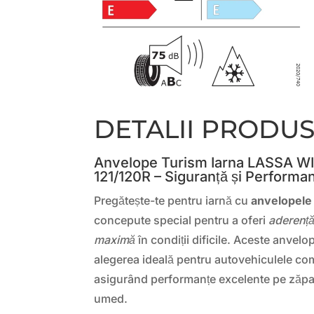
DETALII PRODU
Anvelope Turism Iarna LASSA W
121/120R – Siguranță și Performa
Pregătește-te pentru iarnă cu
anvelopel
concepute special pentru a oferi
aderență
maximă
în condiții dificile. Aceste anvel
alegerea ideală pentru autovehiculele com
asigurând performanțe excelente pe zăpad
umed.