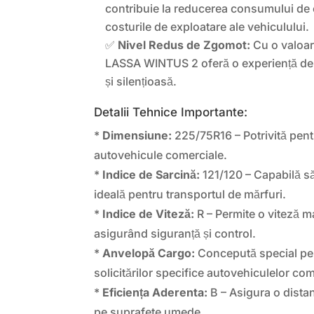
contribuie la reducerea consumului de
costurile de exploatare ale vehiculului.
✅
Nivel Redus de Zgomot:
Cu o valoar
LASSA WINTUS 2 oferă o experiență de
și silențioasă.
Detalii Tehnice Importante:
*
Dimensiune:
225/75R16 – Potrivită pen
autovehicule comerciale.
*
Indice de Sarcină:
121/120 – Capabilă să
ideală pentru transportul de mărfuri.
*
Indice de Viteză:
R – Permite o viteză 
asigurând siguranță și control.
*
Anvelopă Cargo:
Concepută special pen
solicitărilor specifice autovehiculelor com
*
Eficiența Aderenta:
B – Asigura o dista
pe suprafete umede