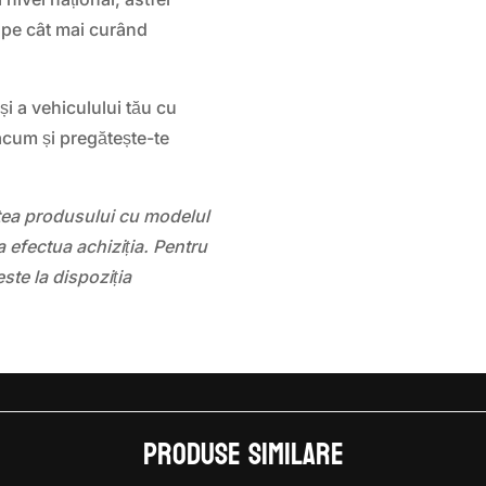
lope cât mai curând
și a vehiculului tău cu
um și pregătește-te
atea produsului cu modelul
 efectua achiziția. Pentru
este la dispoziția
Produse similare