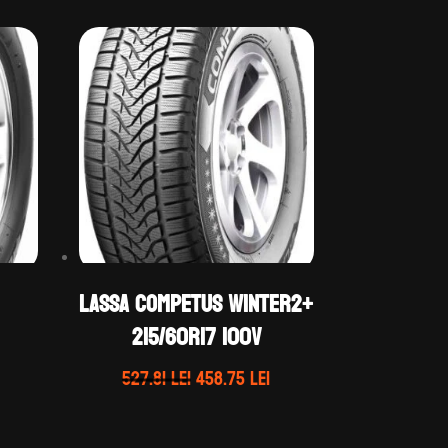
LASSA COMPETUS WINTER2+
215/60R17 100V
Prețul
Prețul
Prețul
527.81
lei
458.75
lei
curent
inițial
curent
ste:
a
este: