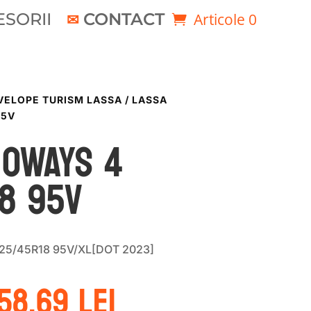
SORII
CONTACT
Articole 0
VELOPE TURISM LASSA
/ LASSA
95V
NOWAYS 4
8 95V
225/45R18 95V/XL[DOT 2023]
rețul
Prețul
58.69
lei
nițial
curent