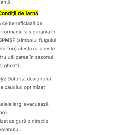
ranță.
ondiții de Iarnă
 ce beneficiază de
formanța și siguranța în
 3PMSF
(simbolul fulgului
 vârfuri) atestă că aceste
tru utilizarea în sezonul
și gheață.
ță
: Datorită designului
 de cauciuc optimizat
nalele largi evacuează
are.
mizat asigură o direcție
volanului.