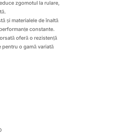
reduce zgomotul la rulare,
tă.
tă și materialele de înaltă
i performanțe constante.
orsată oferă o rezistență
ale pentru o gamă variată
D