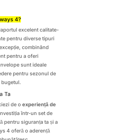
oways 4?
portul excelent calitate-
te pentru diverse tipuri
 excepție, combinând
nt pentru a oferi
anvelope sunt ideale
credere pentru sezonul de
 bugetul.
ța Ta
iezi de o
experiență de
Investiția într-un set de
ă pentru siguranța ta și a
ys 4 oferă o aderență
îmbunătățesc