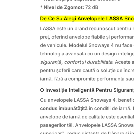
*
Nivel de Zgomot:
72 dB
De Ce Să Alegi Anvelopele LASSA Sn
LASSA este un brand recunoscut pentru ra
preț, oferind anvelope fiabile și performan
de vehicule. Modelul Snoways 4 nu face
tehnologia avansată cu un design intelige
siguranță, confort și durabilitate
. Aceste 
pentru șoferii care caută o soluție de în
iarnă, fără a compromite performanța sau
O Investiție Inteligentă Pentru Siguran
Cu anvelopele LASSA Snoways 4, benefic
condus îmbunătățită
în condiții de iarnă. 
anvelope de iarnă de calitate este esențial
pasagerilor tăi. Anvelopele LASSA Snowa
superioară, reduc distanța de frânare și 