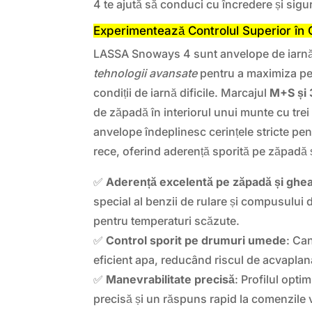
4 te ajută să conduci cu încredere și sigu
Experimentează Controlul Superior în C
LASSA Snoways 4 sunt anvelope de iarnă
tehnologii avansate
pentru a maximiza per
condiții de iarnă dificile. Marcajul
M+S și
de zăpadă în interiorul unui munte cu trei
anvelope îndeplinesc cerințele stricte pen
rece, oferind aderență sporită pe zăpadă 
✅
Aderență excelentă pe zăpadă și ghea
special al benzii de rulare și compusului
pentru temperaturi scăzute.
✅
Control sporit pe drumuri umede
: Ca
eficient apa, reducând riscul de acvaplan
✅
Manevrabilitate precisă
: Profilul opti
precisă și un răspuns rapid la comenzile 