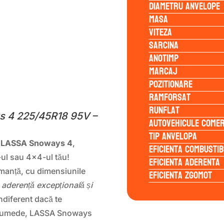
Diametru anvelope
Masa
Viteza
Sarcina
Anotimp
Marcaj
Pozitionare
S
Ramforsat
Runflat
 4 225/45R18 95V –
Autovehicule comer
Tip anvelopa
e LASSA Snoways 4
,
Eficienta Combustib
-ul sau 4×4-ul tău!
Eficienta Aderenta
rmanță, cu dimensiunile
Eficienta Zgomot
i
aderență excepțională și
 Indiferent dacă te
ri umede, LASSA Snoways