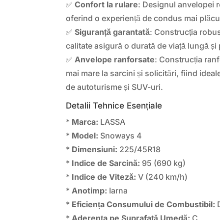
✅
Confort la rulare
: Designul anvelopei 
oferind o experiență de condus mai plăcu
✅
Siguranță garantată
: Construcția robus
calitate asigură o durată de viață lungă ș
✅
Anvelope ranforsate
: Construcția ranf
mai mare la sarcini și solicitări, fiind ide
de autoturisme și SUV-uri.
Detalii Tehnice Esențiale
*
Marca:
LASSA
*
Model:
Snoways 4
*
Dimensiuni:
225/45R18
*
Indice de Sarcină:
95 (690 kg)
*
Indice de Viteză:
V (240 km/h)
*
Anotimp:
Iarna
*
Eficiența Consumului de Combustibil:
*
Aderența pe Suprafață Umedă:
C