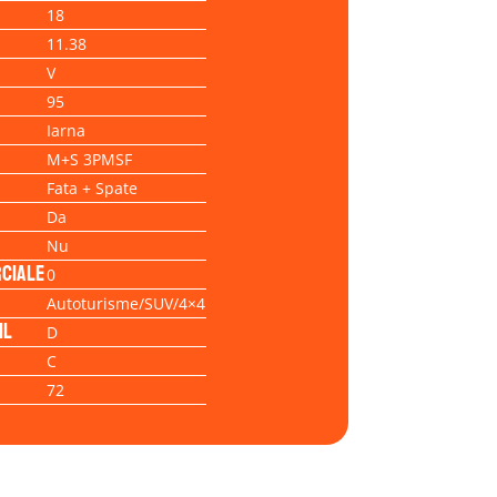
18
11.38
V
95
Iarna
M+S 3PMSF
Fata + Spate
Da
Nu
ciale
0
Autoturisme/SUV/4×4
il
D
C
72