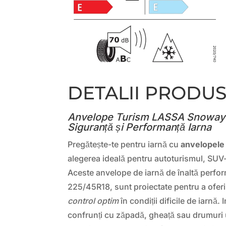
DETALII PRODU
Anvelope Turism LASSA Snoways
Siguranță și Performanță Iarna
Pregătește-te pentru iarnă cu
anvelopel
alegerea ideală pentru autoturismul, SUV
Aceste anvelope de iarnă de înaltă perfo
225/45R18, sunt proiectate pentru a ofer
control optim
în condiții dificile de iarnă.
confrunți cu zăpadă, gheață sau drumu