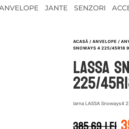
ANVELOPE
JANTE
SENZORI
ACCE
ACASĂ
/
ANVELOPE
/
AN
SNOWAYS 4 225/45R18 
LASSA S
225/45R1
Iarna LASSA Snoways4 
P
3
i
385.69
lei