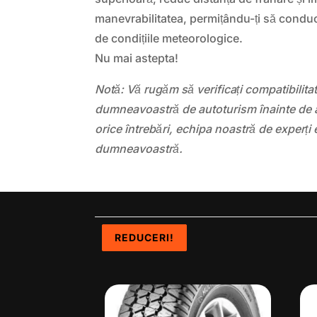
manevrabilitatea, permițându-ți să conduc
de condițiile meteorologice.
Nu mai astepta!
Notă: Vă rugăm să verificați compatibilit
dumneavoastră de autoturism înainte de a
orice întrebări, echipa noastră de experți 
dumneavoastră.
REDUCERI!
REDUCERI!
REDUCERI!
REDUCERI!