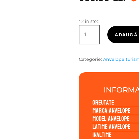
a
f
3
12 în stoc
Cantitate
LASSA
ADAUGĂ 
SNOWAYS
4
225/45R18
Categorie:
Anvelope turis
95V
INFORMA
Greutate
Marca anvelope
Model anvelope
Latime anvelope
Inaltime