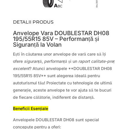
DETALII PRODUS
Anvelope Vara DOUBLESTAR DH08
195/55R15 85V – Performanță și
Siguranță la Volan
Ești în căutarea unor anvelope de vară care să îți
ofere
siguranță
,
performanță
și un
raport calitate-preț
excelent
? Atunci anvelopele **DOUBLESTAR DH08
195/55R15 85V** sunt alegerea ideală pentru
autoturismul tău! Proiectate cu tehnologie de ultimă
generație, aceste anvelope te vor ajuta să te bucuri
de fiecare călătorie, indiferent de distanță.
Beneficii Esențiale
Anvelopele DOUBLESTAR DH08 sunt special
concepute pentru a oferi: