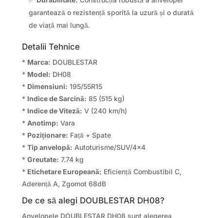
garantează o rezistență sporită la uzură și o durată
de viață mai lungă.
Detalii Tehnice
*
Marca:
DOUBLESTAR
*
Model:
DH08
*
Dimensiuni:
195/55R15
*
Indice de Sarcină:
85 (515 kg)
*
Indice de Viteză:
V (240 km/h)
*
Anotimp:
Vara
*
Poziționare:
Față + Spate
*
Tip anvelopă:
Autoturisme/SUV/4×4
*
Greutate:
7.74 kg
*
Etichetare Europeană:
Eficiență Combustibil C,
Aderență A, Zgomot 68dB
De ce să alegi DOUBLESTAR DH08?
Anvelopele DOUBLESTAR DH08 sunt alegerea