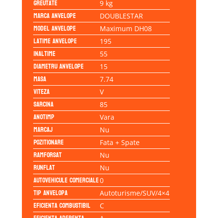
Greutate
9 kg
Marca anvelope
DOUBLESTAR
Model anvelope
Maximum DH08
Latime anvelope
195
Inaltime
55
Diametru anvelope
15
Masa
7.74
Viteza
V
Sarcina
85
Anotimp
Vara
Marcaj
Nu
Pozitionare
Fata + Spate
Ramforsat
Nu
Runflat
Nu
Autovehicule comerciale
0
Tip anvelopa
Autoturisme/SUV/4×4
Eficienta Combustibil
C