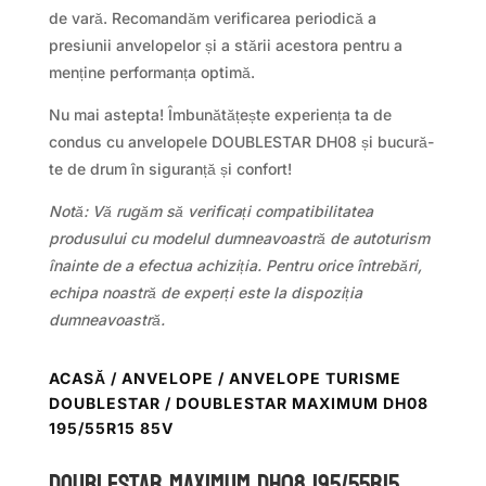
de vară. Recomandăm verificarea periodică a
presiunii anvelopelor și a stării acestora pentru a
menține performanța optimă.
Nu mai astepta! Îmbunătățește experiența ta de
condus cu anvelopele DOUBLESTAR DH08 și bucură-
te de drum în siguranță și confort!
Notă: Vă rugăm să verificați compatibilitatea
produsului cu modelul dumneavoastră de autoturism
înainte de a efectua achiziția. Pentru orice întrebări,
echipa noastră de experți este la dispoziția
dumneavoastră.
ACASĂ
/
ANVELOPE
/
ANVELOPE TURISME
DOUBLESTAR
/ DOUBLESTAR MAXIMUM DH08
195/55R15 85V
DOUBLESTAR MAXIMUM DH08 195/55R15