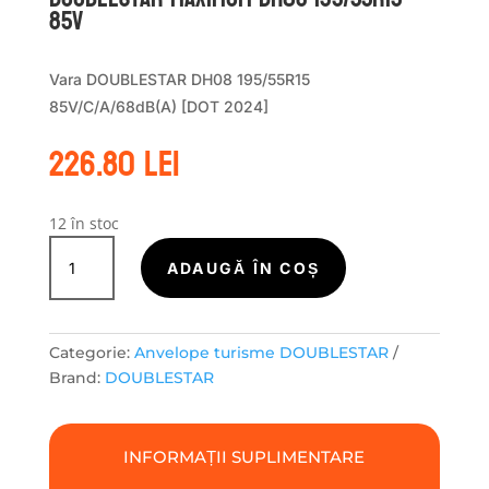
85V
Vara DOUBLESTAR DH08 195/55R15
85V/C/A/68dB(A) [DOT 2024]
226.80
lei
12 în stoc
Cantitate
DOUBLESTAR
ADAUGĂ ÎN COȘ
MAXIMUM
DH08
195/55R15
Categorie:
Anvelope turisme DOUBLESTAR
85V
Brand:
DOUBLESTAR
INFORMAȚII SUPLIMENTARE