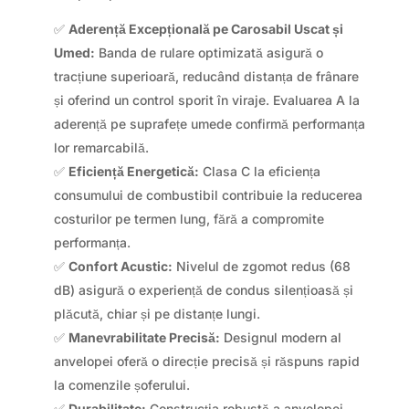
✅
Aderență Excepțională pe Carosabil Uscat și
Umed:
Banda de rulare optimizată asigură o
tracțiune superioară, reducând distanța de frânare
și oferind un control sporit în viraje. Evaluarea A la
aderență pe suprafețe umede confirmă performanța
lor remarcabilă.
✅
Eficiență Energetică:
Clasa C la eficiența
consumului de combustibil contribuie la reducerea
costurilor pe termen lung, fără a compromite
performanța.
✅
Confort Acustic:
Nivelul de zgomot redus (68
dB) asigură o experiență de condus silențioasă și
plăcută, chiar și pe distanțe lungi.
✅
Manevrabilitate Precisă:
Designul modern al
anvelopei oferă o direcție precisă și răspuns rapid
la comenzile șoferului.
✅
Durabilitate:
Construcția robustă a anvelopei