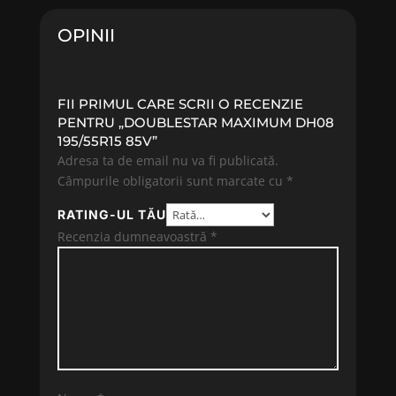
345.66 lei.
OPINII
FII PRIMUL CARE SCRII O RECENZIE
PENTRU „DOUBLESTAR MAXIMUM DH08
195/55R15 85V”
Adresa ta de email nu va fi publicată.
Câmpurile obligatorii sunt marcate cu
*
RATING-UL TĂU
Recenzia dumneavoastră
*