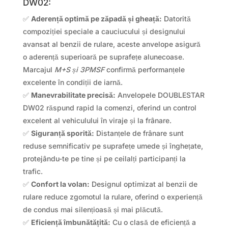
DW02:
✅
Aderență optimă pe zăpadă și gheață:
Datorită
compoziției speciale a cauciucului și designului
avansat al benzii de rulare, aceste anvelope asigură
o aderență superioară pe suprafețe alunecoase.
Marcajul
M+S și 3PMSF
confirmă performanțele
excelente în condiții de iarnă.
✅
Manevrabilitate precisă:
Anvelopele DOUBLESTAR
DW02 răspund rapid la comenzi, oferind un control
excelent al vehiculului în viraje și la frânare.
✅
Siguranță sporită:
Distanțele de frânare sunt
reduse semnificativ pe suprafețe umede și înghețate,
protejându-te pe tine și pe ceilalți participanți la
trafic.
✅
Confort la volan:
Designul optimizat al benzii de
rulare reduce zgomotul la rulare, oferind o experiență
de condus mai silențioasă și mai plăcută.
✅
Eficiență îmbunătățită:
Cu o clasă de eficiență a