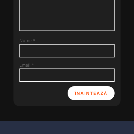
Nume
*
Email
*
ÎNAINTEAZĂ