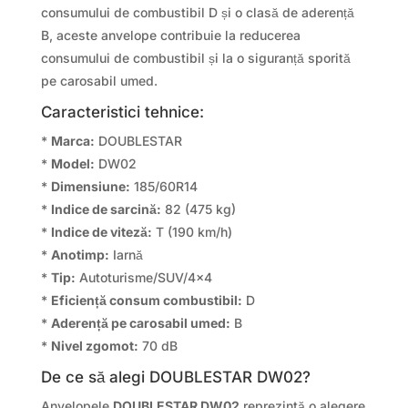
consumului de combustibil D și o clasă de aderență
B, aceste anvelope contribuie la reducerea
consumului de combustibil și la o siguranță sporită
pe carosabil umed.
Caracteristici tehnice:
*
Marca:
DOUBLESTAR
*
Model:
DW02
*
Dimensiune:
185/60R14
*
Indice de sarcină:
82 (475 kg)
*
Indice de viteză:
T (190 km/h)
*
Anotimp:
Iarnă
*
Tip:
Autoturisme/SUV/4×4
*
Eficiență consum combustibil:
D
*
Aderență pe carosabil umed:
B
*
Nivel zgomot:
70 dB
De ce să alegi DOUBLESTAR DW02?
Anvelopele
DOUBLESTAR DW02
reprezintă o alegere