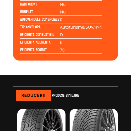
Ramforsat
Nu
Runflat
Nu
Autovehicule comerciale
0
Tip anvelopa
Autoturisme/SUV/4×4
Eficienta Combustibil
D
Eficienta Aderenta
B
Eficienta Zgomot
70
Produse similare
REDUCERI!
REDUCERI!
REDUCERI!
REDUCERI!