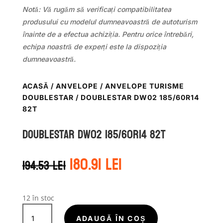
Notă: Vă rugăm să verificați compatibilitatea
produsului cu modelul dumneavoastră de autoturism
înainte de a efectua achiziția. Pentru orice întrebări,
echipa noastră de experți este la dispoziția
dumneavoastră.
ACASĂ
/
ANVELOPE
/
ANVELOPE TURISME
DOUBLESTAR
/ DOUBLESTAR DW02 185/60R14
82T
DOUBLESTAR DW02 185/60R14 82T
Prețul
Prețul
180.91
lei
194.53
lei
inițial
curent
a
este:
fost:
180.91 lei.
194.53 lei.
12 în stoc
Cantitate
DOUBLESTAR
ADAUGĂ ÎN COȘ